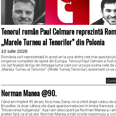
Tenorul român Paul Celmare reprezintă Rom
„Marele Turneu al Tenorilor” din Polonia
10 iulie 2026
România va fi reprezentată în acest an la una dintre cele mai spectacul
longevive competiții de operă din Europa. Tenorul Paul Celmare a fost se
cei opt finaliști de top din întreaga lume care vor urca pe scena celei de-a
„Marelui Turneu al Tenorilor” (Wielki Turniej Tenorów), eveniment ce va 
Conti
Norman Manea @90.
Când am împlinit 45 de ani, fiica mea, Daria, mi-a oferit drept cadou de a
Bruxelles, la doar câteva zile după apariția traducerii în limba franceză,
“Întoarcerea huliganului”. Așa l-am descoperit pe Norman Manea și i-a
prieten fără ca el să știe. Norman Manea a trăit ororile nazismului și c