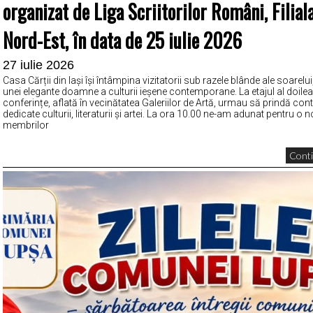
organizat de Liga Scriitorilor Români, Filiala
Nord-Est, în data de 25 iulie 2026
27 iulie 2026
Casa Cărții din Iași își întâmpina vizitatorii sub razele blânde ale soarel
unei elegante doamne a culturii ieșene contemporane. La etajul al doilea,
conferințe, aflată în vecinătatea Galeriilor de Artă, urmau să prindă c
dedicate culturii, literaturii și artei. La ora 10.00 ne-am adunat pentru o n
membrilor
Conti