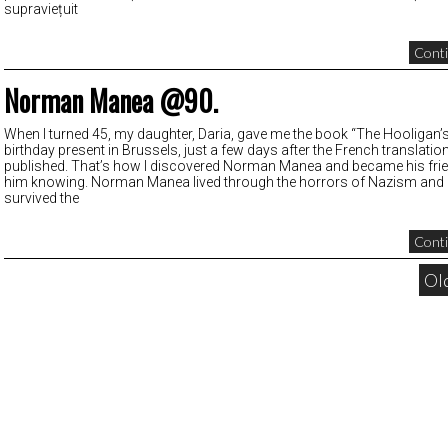
supraviețuit
Conti
Norman Manea @90.
When I turned 45, my daughter, Daria, gave me the book “The Hooligan’s
birthday present in Brussels, just a few days after the French translati
published. That’s how I discovered Norman Manea and became his frie
him knowing. Norman Manea lived through the horrors of Nazism a
survived the
Conti
Ol