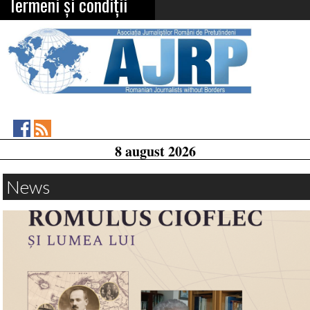
Termeni și condiții
Asociația
RSS
8 august 2026
Feed
Jurnaliștilor
Români
de
News
Pretutindeni
on
Facebook