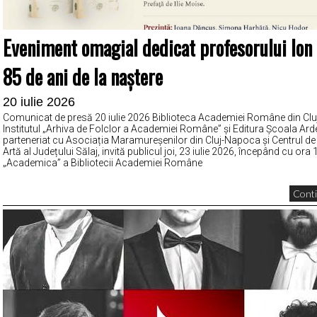
Eveniment omagial dedicat profesorului Ion
85 de ani de la naștere
20 iulie 2026
Comunicat de presă 20 iulie 2026 Biblioteca Academiei Române din Cl
Institutul „Arhiva de Folclor a Academiei Române” și Editura Școala Arde
parteneriat cu Asociația Maramureșenilor din Cluj-Napoca și Centrul de 
Artă al Județului Sălaj, invită publicul joi, 23 iulie 2026, începând cu ora 1
„Academica” a Bibliotecii Academiei Române
Conti