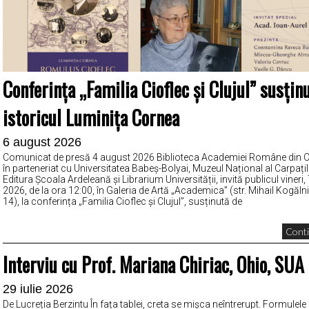
Conferința „Familia Cioflec și Clujul” susțin
istoricul Luminița Cornea
6 august 2026
Comunicat de presă 4 august 2026 Biblioteca Academiei Române din C
în parteneriat cu Universitatea Babeș-Bolyai, Muzeul Național al Carpațil
Editura Școala Ardeleană și Librarium Universității, invită publicul vineri
2026, de la ora 12:00, în Galeria de Artă „Academica” (str. Mihail Kogălni
14), la conferința „Familia Cioflec și Clujul”, susținută de
Conti
Interviu cu Prof. Mariana Chiriac, Ohio, SUA
29 iulie 2026
De Lucreția Berzintu În fața tablei, creta se mișca neîntrerupt. Formulel