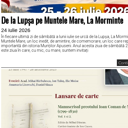
De la Lupșa pe Muntele Mare, La Morminte
24 iulie 2026
În fiecare ultimă zi de sâmbătă a lunii iulie se urcă de la Lupșa, La Mormi
Muntele Mare, un loc inedit, de amintire, de comemorare, un loc care repr
importantă din istoria Munților Apuseni. Anul acesta ziua de sâmbătă 25
este ziua în care, cu mic, cu mare, suntem invitați
Conti