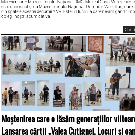
Mureșenilor – Muzeul Imnului Național DMC: Muzeul Casa Mureșenilor 
este cunoscut și ca Muzeul Imnului Național. Domnule Valer Rus, care 
din spatele acestei denumiri? VR: Este un lucru la care ne-am gândit îm
colegii noștri acum câțiva
Conti
Moștenirea care o lăsăm generațiilor viitoar
Lansarea cărții „Valea Cuțignei. Locuri și oa