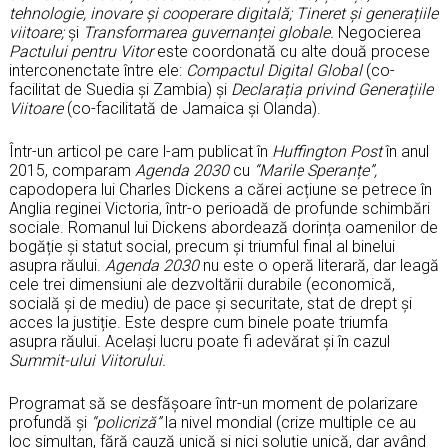
tehnologie, inovare și cooperare digitală; Tineret și generațiile
viitoare;
și
Transformarea guvernanței globale.
Negocierea
Pactului pentru Vitor
este coordonată cu alte două procese
interconenctate între ele:
Compactul Digital Global
(co-
facilitat de Suedia și Zambia) și
Declarația privind Generațiile
Viitoare
(co-facilitată de Jamaica și Olanda).
Într-un articol pe care l-am publicat în
Huffington Post
în anul
2015, comparam
Agenda 2030
cu
“Marile Speranțe”,
capodopera lui Charles Dickens a cărei acțiune se petrece în
Anglia reginei Victoria, într-o perioadă de profunde schimbări
sociale. Romanul lui Dickens abordează dorința oamenilor de
bogăție și statut social, precum și triumful final al binelui
asupra răului.
Agenda 2030
nu este o operă literară, dar leagă
cele trei dimensiuni ale dezvoltării durabile (economică,
socială și de mediu) de pace și securitate, stat de drept și
acces la justiție. Este despre cum binele poate triumfa
asupra răului. Același lucru poate fi adevărat și în cazul
Summit-ului Viitorului.
Programat să se desfășoare într-un moment de polarizare
profundă și
“policriză”
la nivel mondial (crize multiple ce au
loc simultan, fără cauză unică și nici soluție unică, dar având