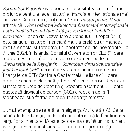
Summit-ul Viitorului
va aborda și necesitatea unor reforme
profunde pentru a face instituțiile financiare internaționale mai
incluzive. De exemplu, acțiunea 47 din
Pactul pentru Viitor
afirmă că:
„Vom reforma arhitectura financiară internațională
astfel încât să poată face față provocării schimbărilor
climatice.”
Banca de Dezvoltare a Consiliului Europei (CEB)
este singura instituție financiară multilaterală cu un mandat
exclusiv social și, totodată, un laborator de idei novatoare. La
7 iunie 2024, în Islanda, Consiliul Guvernatorilor CEB (în care
reprezint România) a organizat o dezbatere pe tema
„Declarația de la Reykjavik – Schimbări climatice, tranziție
justă și rolul CEB”,
urmată de vizitarea unor proiecte co-
finanțate de CEB: Centrala Geotermală Hellisheidi – care
produce energie electrică și termică pentru orașul Reykjavik,
și instalația Orca de Captură și Stocare a Carbonului – care
captează dioxidul de carbon (CO2) direct din aer și îl
stochează, sub formă de rocă, în scoarța terestră.
Ultimul exemplu se referă la Inteligența Artificială (IA). De la
sănătate la educație, de la acțiunea climatică la funcționarea
lanțurilor alimentare, IA este pe cale să devină un instrument
esențial pentru construirea unor economii și societăți