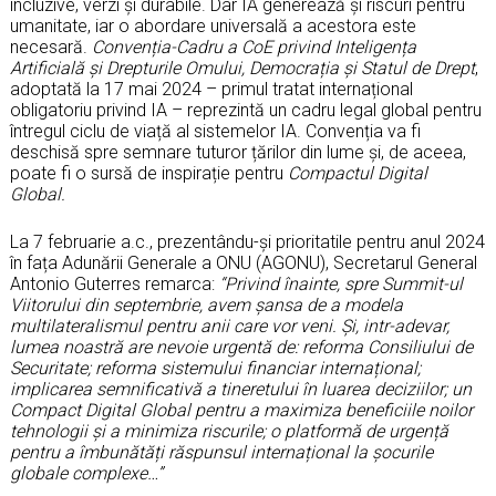
incluzive, verzi și durabile. Dar IA generează și riscuri pentru
umanitate, iar o abordare universală a acestora este
necesară.
Convenția-Cadru a CoE privind Inteligența
Artificială și Drepturile Omului, Democrația și Statul de Drept
,
adoptată la 17 mai 2024 – primul tratat internațional
obligatoriu privind IA – reprezintă un cadru legal global pentru
întregul ciclu de viață al sistemelor IA. Convenția va fi
deschisă spre semnare tuturor țărilor din lume și, de aceea,
poate fi o sursă de inspirație pentru
Compactul Digital
Global.
La 7 februarie a.c., prezentându-și prioritatile pentru anul 2024
în fața Adunării Generale a ONU (AGONU), Secretarul General
Antonio Guterres remarca:
“Privind înainte, spre Summit-ul
Viitorului din septembrie, avem șansa de a modela
multilateralismul pentru anii care vor veni. Și, intr-adevar,
lumea noastră are nevoie urgentă de: reforma Consiliului de
Securitate; reforma sistemului financiar internațional;
implicarea semnificativă a tineretului în luarea deciziilor; un
Compact Digital Global pentru a maximiza beneficiile noilor
tehnologii și a minimiza riscurile; o platformă de urgență
pentru a îmbunătăți răspunsul internațional la șocurile
globale complexe…”