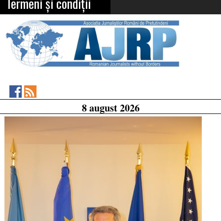
Termeni și condiții
Asociația
RSS
8 august 2026
Feed
Jurnaliștilor
Români
de
Pretutindeni
on
Facebook