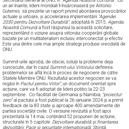
Secretarul General al ONU, în
“Agenda Noastră Comună”.
Cu
un an înainte, liderii mondiali îl însărcinaseră pe Antonio
Guterres să prezinte un raport privind abordarea provocărilor
actuale și viitoare, și accelerarea implementării
“Agendei
2030 pentru Dezvoltare Durabilă”,
adoptată în 2015
.
Agenda
Noastră Comună
a fost răspunsul la această solicitare,
reprezentând o viziune asupra viitorului cooperării globale
bazate pe un multilateralism inclusiv, interconectat și efectiv.
Este una dintre cele mai ample strategii produse vreodată de
ONU.
Summit-urile aprobă, de obicei, soluții la probleme deja
cunoscute, dar în cazul
Summit-ului Viitorului
definirea
problemelor se află încă în proces de negociere de către
Statele Membre ONU. Rezultatul acestor negocieri se va
regăsi în
Pactul pentru Viitor”,
un document orientat spre
acțiune, care va fi adoptat de liderii politici la 22-23
septembrie. Co-facilitat de Germania și Namibia,
“proiectul-
zero”
al pactului a fost publicat la 26 ianuarie 2024 și a primit
feedback de la 83 state și aproape 400 amendamente din
partea societății civile. O versiune revizuită a fost apoi
prezentată la 14 mai, conținând 52 propuneri de acțiune,
structurate în 5 capitole:
Dezvoltare durabilă și finantarea
dezvoltării; Pace și securitate internațională; Știință,