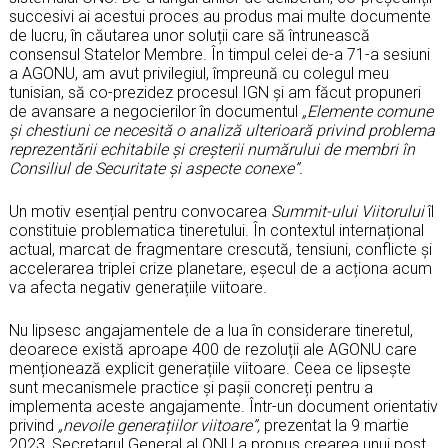
succesivi ai acestui proces au produs mai multe documente
de lucru, în căutarea unor soluții care să întrunească
consensul Statelor Membre. În timpul celei de-a 71-a sesiuni
a AGONU, am avut privilegiul, împreună cu colegul meu
tunisian, să co-prezidez procesul IGN și am făcut propuneri
de avansare a negocierilor în documentul
„Elemente comune
și chestiuni ce necesită o analiză ulterioară privind problema
reprezentării echitabile și creșterii numărului de membri în
Consiliul de Securitate și aspecte conexe”.
Un motiv esențial pentru convocarea
Summit-ului Viitorului
îl
constituie problematica tineretului. În contextul internațional
actual, marcat de fragmentare crescută, tensiuni, conflicte și
accelerarea triplei crize planetare, eșecul de a acționa acum
va afecta negativ generațiile viitoare.
Nu lipsesc angajamentele de a lua în considerare tineretul,
deoarece există aproape 400 de rezoluții ale AGONU care
menționează explicit generațiile viitoare. Ceea ce lipsește
sunt mecanismele practice și pașii concreți pentru a
implementa aceste angajamente. Într-un document orientativ
privind
„nevoile generațiilor viitoare”,
prezentat la 9 martie
2023, Secretarul General al ONU a propus crearea unui post