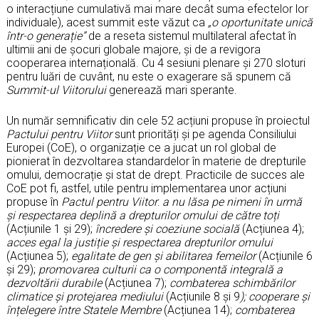
o interacțiune cumulativă mai mare decât suma efectelor lor
individuale), acest summit este văzut ca
„o oportunitate unică
într-o generație”
de a reseta sistemul multilateral afectat în
ultimii ani de șocuri globale majore, și de a revigora
cooperarea internațională. Cu 4 sesiuni plenare și 270 sloturi
pentru luări de cuvânt, nu este o exagerare să spunem că
Summit-ul Viitorului
generează mari sperante.
Un număr semnificativ din cele 52 acțiuni propuse în proiectul
Pactului pentru Viitor
sunt priorități și pe agenda Consiliului
Europei (CoE), o organizație ce a jucat un rol global de
pionierat în dezvoltarea standardelor în materie de drepturile
omului, democrație și stat de drept. Practicile de succes ale
CoE pot fi, astfel, utile pentru implementarea unor acțiuni
propuse în
Pactul pentru Viitor
:
a nu lăsa pe nimeni în urmă
și respectarea deplină a drepturilor omului de către toți
(Acțiunile 1 și 29);
încredere și coeziune socială
(Acțiunea 4);
acces egal la justiție și respectarea drepturilor omului
(Acțiunea 5);
egalitate de gen și abilitarea femeilor
(Acțiunile 6
și 29);
promovarea culturii ca o componentă integrală a
dezvoltării durabile
(Acțiunea 7);
combaterea schimbărilor
climatice și protejarea mediului
(Acțiunile 8 și 9
); cooperare și
înțelegere între Statele Membre
(Acțiunea 14);
combaterea