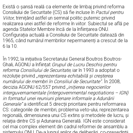
Există o șansă reală ca elemente de limbaj privind reforma
Consiliului de Securitate (CS) să fie incluse în
Pactul pentru
Viitor
, trimițând astfel un semnal politic puternic privind
realizarea unei astfel de reforme în viitor. Subiectul se află pe
agenda Statelor Membre încă de la înființarea ONU.
Configurația actuală a Consiliului de Securitate datează din
1965, când numărul membrilor nepermanenți a crescut de la
6 la 10.
În 1992, la inițiativa Secretarului General Boutros Boutros-
Ghali, AGONU a înființat
Grupul de Lucru Deschis pentru
reforma Consiliului de Securitate
, iar în 1993 a adoptat o
rezoluție privind
„reprezentarea echitabilă și creșterea
numărului de membri în Consiliul de Securitate”.
În 2008,
decizia AGONU 62/557 privind
„inițierea negocierilor
interguvernamentale (intergovernmental negotiations – IGN)
in formatul unei reuniuni plenare informale a Adunării
Generale”
a identificat 5 direcții prioritare pentru reformarea
CS: categoriile de membri, problema veto-ului, reprezentarea
regională, dimensiunea unui CS extins și metodele de lucru, și
relația dintre CS și Adunarea Generală. IGN este considerat
cel mai complex element din cadrul reformei de ansamblu a
sistemului ONU. De-a lungul anilor de deliberări, co-președinții