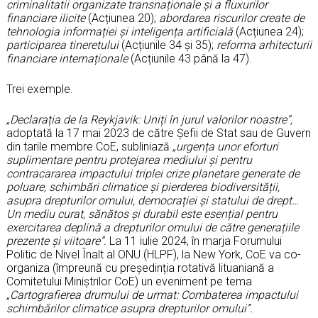
criminalitatii organizate transnaționale și a fluxurilor
financiare ilicite
(Acțiunea 20);
abordarea riscurilor create de
tehnologia informației și inteligența artificială
(Acțiunea 24);
participarea tineretului
(Acțiunile 34 și 35);
reforma arhitecturii
financiare internaționale
(Acțiunile 43 până la 47).
Trei exemple.
„Declarația de la Reykjavik: Uniți în jurul valorilor noastre”,
adoptată la 17 mai 2023 de către Șefii de Stat sau de Guvern
din tarile membre CoE, subliniază
„urgența unor eforturi
suplimentare pentru protejarea mediului și pentru
contracararea impactului triplei crize planetare generate de
poluare, schimbări climatice și pierderea biodiversității,
asupra drepturilor omului, democrației și statului de drept…
Un mediu curat, sănătos și durabil este esențial pentru
exercitarea deplină a drepturilor omului de către generațiile
prezente și viitoare”.
La 11 iulie 2024, în marja Forumului
Politic de Nivel Înalt al ONU (HLPF), la New York, CoE va co-
organiza (împreună cu președinția rotativă lituaniană a
Comitetului Miniștrilor CoE) un eveniment pe tema
„Cartografierea drumului de urmat: Combaterea impactului
schimbărilor climatice asupra drepturilor omului”.