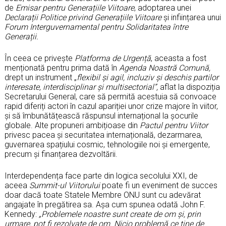
de
Emisar pentru Generațiile Viitoare
, adoptarea unei
Declarații Politice privind Generațiile Viitoare
și inființarea unui
Forum Interguvernamental pentru Solidaritatea între
Generații.
În ceea ce privește
Platforma de Urgență
, aceasta a fost
menționată pentru prima dată în
Agenda Noastră Comună,
drept un instrument „
flexibil și agil, incluziv și deschis partilor
interesate, interdisciplinar și multisectorial”,
aflat la dispoziția
Secretarului General, care să permită acestuia să convoace
rapid diferiți actori în cazul apariției unor crize majore în viitor,
și să îmbunătățească răspunsul internațional la șocurile
globale. Alte propuneri ambițioase din
Pactul pentru Viitor
privesc pacea și securitatea internațională, dezarmarea,
guvernarea spațiului cosmic, tehnologiile noi și emergente,
precum și finanțarea dezvoltării.
Interdependența face parte din logica secolului XXI, de
aceea
Summit-ul Viitorului
poate fi un eveniment de succes
doar dacă toate Statele Membre ONU sunt cu adevărat
angajate în pregătirea sa. Așa cum spunea odată John F.
Kennedy:
„Problemele noastre sunt create de om și, prin
urmare, pot fi rezolvate de om. Nicio problemă ce ține de