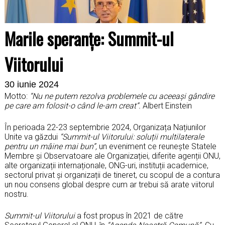
Marile speranțe: Summit-ul
Viitorului
30 iunie 2024
Motto:
“Nu ne putem rezolva problemele cu aceeași gândire
pe care am folosit-o când le-am creat”.
Albert Einstein
În perioada 22-23 septembrie 2024, Organizața Națiunilor
Unite va găzdui
“Summit-ul Viitorului: soluții multilaterale
pentru un mâine mai bun”,
un eveniment ce reunește Statele
Membre și Observatoare ale Organizației, diferite agenții ONU,
alte organizații internaționale, ONG-uri, instituții academice,
sectorul privat și organizații de tineret, cu scopul de a contura
un nou consens global despre cum ar trebui să arate viitorul
nostru.
Summit-ul Viitorului
a fost propus în 2021 de către