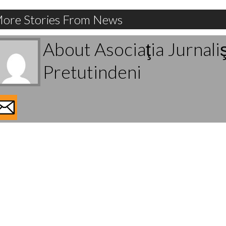
ore Stories From News
About Asociaţia Jurnali
Pretutindeni