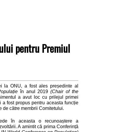
ului pentru Premiul
 la ONU, a fost ales președinte al
opulație
în anul 2019
(Chair of the
mentul a avut loc
cu prilejul primei
 a fost propus pentru aceasta funcție
te de către membrii Comitetului
.
vede în aceasta o recunoaștere a
oltării. A amintit că prima Conferință