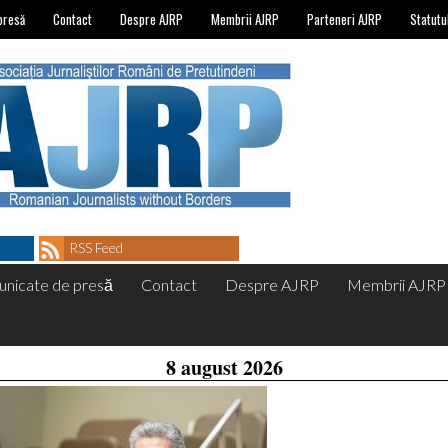
presă
Contact
Despre AJRP
Membrii AJRP
Parteneri AJRP
Statutu
RSS Feed
nicate de presă
Contact
Despre AJRP
Membrii AJRP
8 august 2026