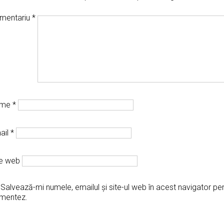
mentariu
*
ume
*
ail
*
te web
Salvează-mi numele, emailul și site-ul web în acest navigator pe
mentez.