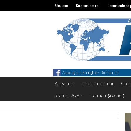
Adeziune
Cine suntem noi
Comunicate de 
Asociația Jurnaliștilor Români de
Pretutindeni on Facebook
Adeziune
Cine suntem noi
Comu
Statutul AJRP
Termeni și condiții