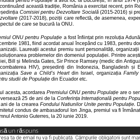
ndială pentru Populație a avut loc la București, în anul 1974
(
 c
ontinuând această tradiție, România a exercitat recent, prin
eședinția
Comisiei pentru Dezvoltare Socială
(2015-2016) și pr
zvoltare
(2017-2018), poziții care reflectă, de asemenea, expert
spectul de care se bucură la ONU.
emiul ONU pentru Populație
a fost înființat prin rezoluția Adu
cembrie 1981, fiind acordat anual începând cu 1983, pentru două
anizații. Laureații acestui premiu sunt personalități, organizații 
soluționarea problemelor din domeniul populației. Printre acești
iei, Bill și Melinda Gates, Sir Prince Ramsey (medic din Antigua
 combaterea HIV), președinți din Indonezia, Bangladesh și Eg
ganizația
Save a Child’s Heart
din Israel, organizația
Family
ntru studii de Populație
din Ecuador etc.
ul acesta, acordarea
Premiului ONU pentru Populație
are o se
iversează 25 de ani de la
Conferința Internațională pentru Popu
 ani de la crearea
Fondului Natiunilor Unite pentru Populație.
Du
mitetul condus de ambasadorul Ion Jinga, premiul va fi înmâna
mnul Antonio Guterres, la 20 iunie 2019.
asă un răspuns
esa ta de email nu va fi publicată.
Câmpurile obligatorii sunt m