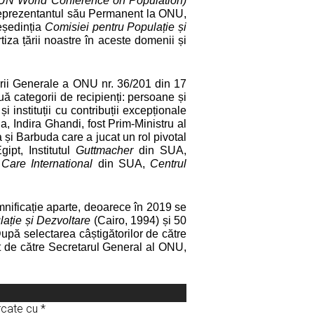
UN World Conference on Population)
 Reprezentantul său Permanent la ONU,
eședinția
Comisiei pentru Populație și
iza țării noastre în aceste domenii și
nării Generale a ONU nr. 36/201 din 17
 categorii de recipienți: persoane și
și instituții cu contribuții excepționale
a, Indira Ghandi, fost Prim-Ministru al
 și Barbuda care a jucat un rol pivotal
ipt, Institutul
Guttmacher
din SUA,
 Care International
din SUA,
Centrul
mnificație aparte, deoarece în 2019 se
lație și Dezvoltare
(Cairo, 1994) și 50
pă selectarea câștigătorilor de către
t de către Secretarul General al ONU,
arcate cu
*