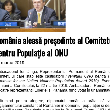
omânia aleasă președinte al Comitet
entru Populație al ONU
 martie 2019
basadorul Ion Jinga, Reprezentantul Permanent al României
mitetului care stabilește câștigătorii
Premiului ONU pentru P
mmitte for the United Nations Population Award 2019).
Eveni
uniuni a Comitetului, la 22 martie 2019. Ambasadorul României
către reprezentanții Liberiei
și Panama, fiind votat în unanimita
lțumind pentru alegere, diplomatul român a arătat că 
gajamentului constant al României în domeniul populației și dezv