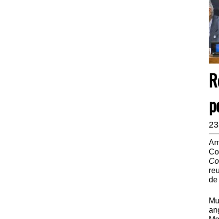
R
p
23
Am
Co
Co
re
de 
Mu
an