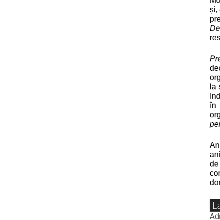
Mo
și
,
pr
De
re
Pr
de
org
la 
Ind
în
or
pe
An
an
de
co
do
L
Adr