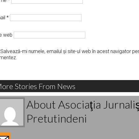
ume
*
ail
*
te web
Salvează-mi numele, emailul și site-ul web în acest navigator pe
mentez.
ore Stories From News
About Asociaţia Jurnali
Pretutindeni