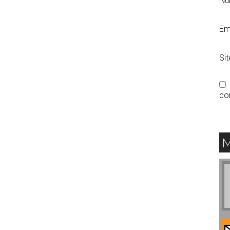
N
Em
Si
co
M