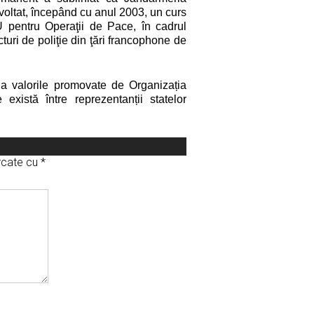
oltat, începând cu anul 2003, un curs
U pentru Operaţii de Pace, în cadrul
cturi de poliţie din ţări francophone de
la valorile promovate de Organizația
există între reprezentanții statelor
arcate cu
*