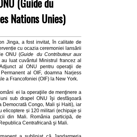
 ONU (Guide du
es Nations Unies)
inga, a fost invitat, în calitate de
ervenție cu ocazia ceremoniei lansării
ale ONU (
Guide
du Contributeur aux
 au luat cuvântul Ministrul francez al
 Adjunct al ONU pentru operaţii de
ul Permanent al OIF, doamna Narjess
ale a Francofoniei (OIF) la New York.
 Români
ei la operaţiile de menţinere a
ţiuni sub drapel ONU îşi desfăşoară
 Democrată Congo, Mali şi Haiti), iar
elicoptere și 120 militari (echipaje și
ii din Mali. România participă, de
 Republica Centrafricană şi Mali.
ermanent a subliniat că Jandarmeria