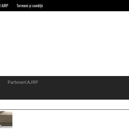
l AJRP
Termeni și condiții
Parteneri AJRP