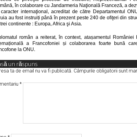
mână, în colaborare cu Jandarmeria Naţională Franceză, a dezv
 caracter internaţional, acreditat de către Departamentul ON
uia au fost instruiți până în prezent peste 240 de ofiţeri din stru
trei continente : Europa, Africa şi Asia.
plomatul
român a reiterat, în context, atașamentul României 
ternațională a Francofoniei și colaborarea foarte bună care 
ancofone la ONU.
asă un răspuns
esa ta de email nu va fi publicată.
Câmpurile obligatorii sunt m
mentariu
*