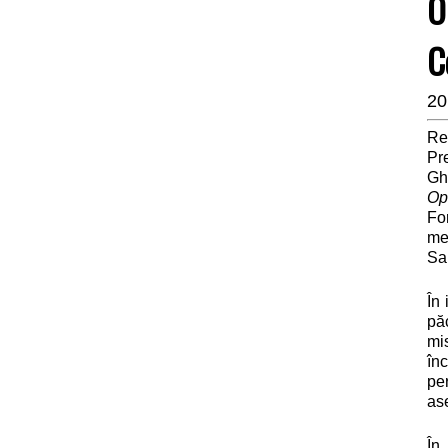
O
C
20
Re
Pr
Gh
Op
Fo
me
Sa
În
pă
mi
înc
pe
ase
În