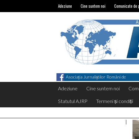
Adeziune
Cine suntem noi
Comunicate de 
Asociația Jurnaliștilor Români de
Pretutindeni on Facebook
Adeziune
Cine suntem noi
Comu
Statutul AJRP
Termeni și condiții