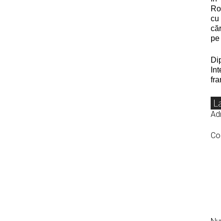
Ro
cu
căr
pe 
Di
In
fr
L
Adr
Co