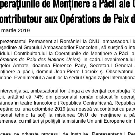
peraţiunile de Menţinere a Păcii ale
ontributeur aux Opérations de Paix d
 martie 2019
prezentantul Permanent al României la ONU, ambasadorul Ion J
eşedinte al Grupului Ambasadorilor Francofoni, să sus
ţină
o int
idului Contribuitorului la Operaţiunile de Menţinere a Păcii 
érations de Paix des Nations Unies
). În cadrul evenimentului
rţelor Armate, doamna Florence Parly, Secretarul General
nţinere a păcii, domnul Jean-Pierre Lacroix şi Observator
idane. Evenimentul a avut loc la sediul Organizaţiei Internaţion
 intervenţia sa, ambasadorul Ion Jinga a evidenţiat contribuţia
cii, arătând că 74% din personalul român dislocat în opera
siunea în teatre francofone (Republica Centrafricană, Republica
epând cu luna octombrie 2019 țara noastră va contribui cu patru 
rsonal tehnic la sol) la misiunea ONU de menţinere a păc
menea, cu militari şi poliţiști la misiunile Uniunii Europene din
 ceea ce priveşte procesul de instruire, Reprezentantul P