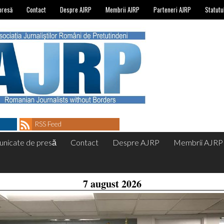
presă
Contact
Despre AJRP
Membrii AJRP
Parteneri AJRP
Statutu
RSS Feed
nicate de presă
Contact
Despre AJRP
Membrii AJRP
7 august 2026