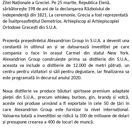
Zilei Naționale a Greciei. Pe 25 martie, Republica Elenă,
sărbătoreşte 198 de ani de la declanşarea Războiului de
independenţă din 1821. La ceremonie, Grecia a fost reprezentată
de Înaltpreasfințitul Demetrios, Arhiepiscop al Arhiepiscopiei
Ortodoxe Grecești din S.U.A.
Prezența președintelui Alexandrion Group în S.U.A. a devenit una
constantă în ultimul an și se datoarează investiției pe care
compania o face în
orașul Carmel din statul New York.
Alexandrion Group construiește prima sa distilerie din S.U.A.,
aceasta va include o distilerie de 12.000 de metri pătrați, un
centru pentru vizitatori și săli pentru degustare, iar finalizarea sa
este programată în decursul anului 2020.
Noua distilerie va produce băuturi spirtoase premium adaptate
pieței din S.U.A., precum whiskey, burbon, gin, brandy și votcă,
aceste noi produse urmând a fi exportate în cele 50 de țări în
care Alexandrion Group este furnizor la nivel internațional.
Valoarea totală a investiției se ridică la 100 de milioane de dolari
și presupune crearea a 400 de locuri de muncă.