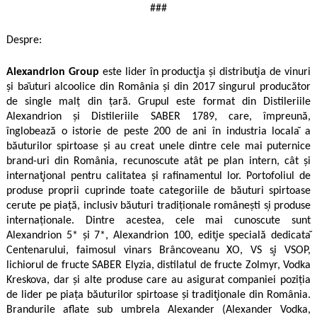
###
Despre:
Alexandrion Group
este lider
î
n product
̧ia ș
i distribut
ia de vinuri
și ba
̆uturi alcoolice din România și din 2017 singurul producător
de single malț din țară. Grupul este format din Distileriile
Alexandrion şi Distileriile SABER 1789, care, împreună,
înglobează o istorie de peste 200 de ani î
n industria locala
̆ a
băuturilor spirtoase și au creat unele dintre cele mai puternice
brand-uri din România, recunoscute atât pe plan intern, cât ş
i
internat
̧ional pentru calitatea și rafinamentul lor. Portofoliul de
produse proprii cuprinde toate categoriile de băuturi spirtoase
cerute pe piaţă, inclusiv băuturi tradiţ
ionale rom
âneş
ti s
̦i produse
internaţionale. Dintre acestea, cele mai cunoscute sunt
Alexandrion 5* ş
i 7*, Alexandrion 100, edit
̧ie specială
dedicata
Centenarului, faimosul vinars Brâ
ncoveanu XO, VS s
̧i VSOP,
lichiorul de fructe SABER Elyzia, distilatul de fructe Zolmyr, Vodka
Kreskova, dar şi alte produse care au asigurat companiei poziţia
de lider pe piaţa băuturilor spirtoase ş
i tradit
̧ionale din România.
Brandurile aflate sub umbrela Alexander (Alexander Vodka,