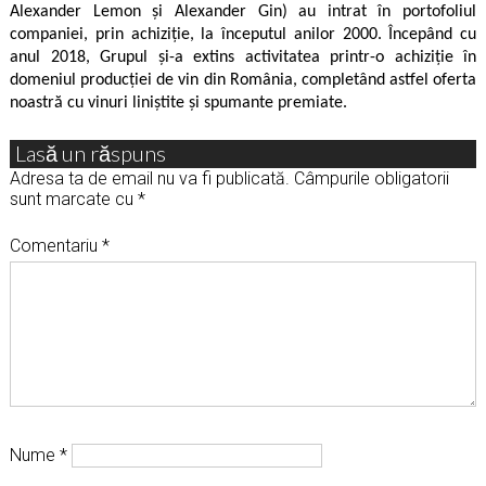
Alexander Lemon şi Alexander Gin) au intrat în portofoliul
companiei, prin achiziţ
ie, la
începutul anilor 2000. Începând cu
anul 2018, Grupul și-a extins activitatea printr-o achiziţ
ie
în
domeniul producţiei de vin din Româ
nia, complet
ând astfel oferta
noastră cu vinuri liniștite ș
i spumante premiate.
Lasă un răspuns
Adresa ta de email nu va fi publicată.
Câmpurile obligatorii
sunt marcate cu
*
Comentariu
*
Nume
*