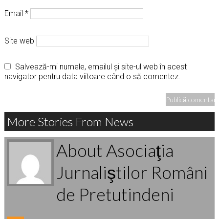
Email
*
Site web
Salvează-mi numele, emailul și site-ul web în acest
navigator pentru data viitoare când o să comentez.
More Stories From News
About Asociaţia
Jurnaliştilor Români
de Pretutindeni