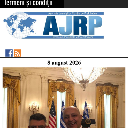
Termeni și condiții
Asociația
RSS
8 august 2026
Feed
Jurnaliștilor
Români
de
Pretutindeni
on
Facebook