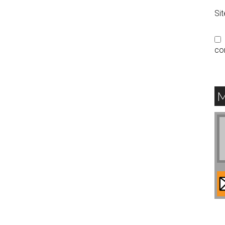
Si
co
M