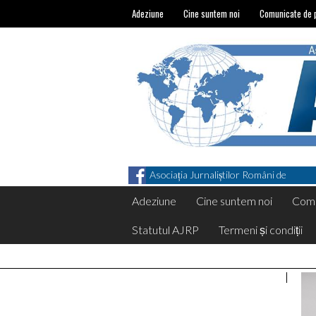
Adeziune
Cine suntem noi
Comunicate de 
Asociația Jurnaliștilor Români de
Pretutindeni on Facebook
Adeziune
Cine suntem noi
Comu
Statutul AJRP
Termeni și condiții