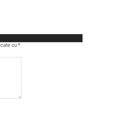
arcate cu
*