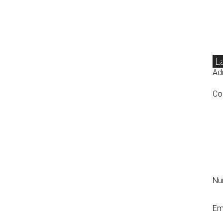
L
Adr
Co
N
Em