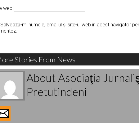
te web
Salvează-mi numele, emailul și site-ul web în acest navigator pe
mentez.
ore Stories From News
About Asociaţia Jurnali
Pretutindeni