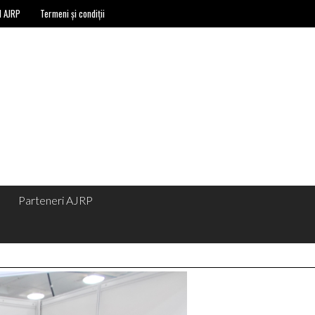
l AJRP
Termeni și condiții
Parteneri AJRP