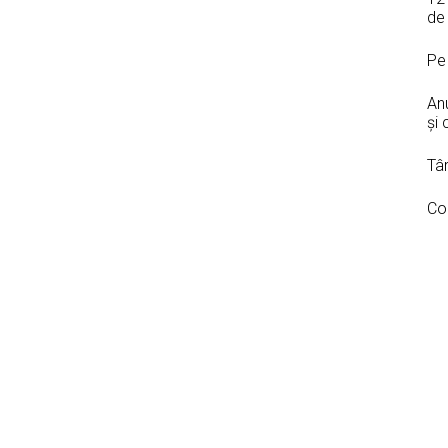
de 
Pe 
Anu
şi 
Târ
Co