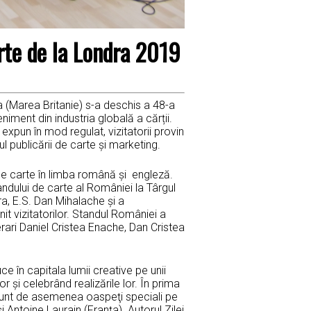
arte de la Londra 2019
a (Marea Britanie) s-a deschis a 48-a
niment din industria globală a cărții.
expun în mod regulat, vizitatorii provin
l publicării de carte şi marketing.
de carte în limba română şi engleză.
ndului de carte al României la Târgul
a, E.S. Dan Mihalache și a
it vizitatorilor. Standul României a
terari Daniel Cristea Enache, Dan Cristea
ce în capitala lumii creative pe unii
r şi celebrând realizările lor. În prima
ni sunt de asemenea oaspeţi speciali pe
Antoine Laurain (Franţa). Autorul Zilei