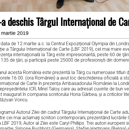
-a deschis Târgul Internaţional de C
 martie 2019
data de 12 martie a.c. la Centrul Expozițional Olympia din Londr
ție a Târgului Internațional de Carte (LBF 2019), cel mai mare eve
zenţa internaţională la Târg este impresionantă, peste 60 de ţări 
 135 de ţări, şi participă peste 25000 de profesionişti din domeniu
 anul acesta România este prezentă la Târg cu numeroase titluri 
orele 16.00. (ora României) a avut loc deschiderea oficială a sta
ternațional de Carte în prezența Ambasadorului României la Londr
epreședintelui ICR, Mirel Taloș care au adresat cuvinte de bun ven
t inaugurat în compania scriitorului Horia Gârbea, și a criticilor li
 Răzvan Voncu.
gramul Autorul Zilei din cadrul Târgului Internaţional de Carte adu
tre cei mai aclamaţi scriitori contemporani, prezentând lucrările lo
a LBF 2019, Autor al Zilei este Caryl Phillips. Trei autori europe
martie: Simone Buchholz (Germania), Stefan Hartmans (Belgia) şi 