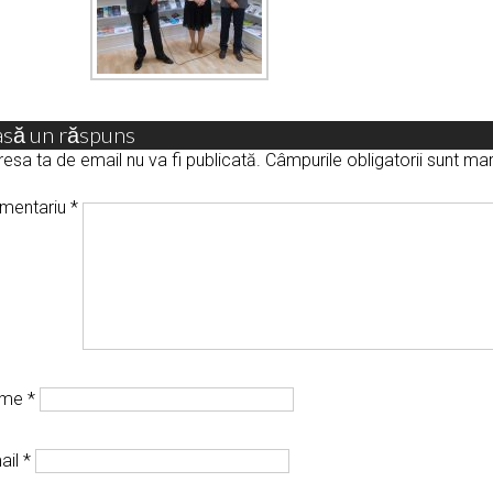
asă un răspuns
esa ta de email nu va fi publicată.
Câmpurile obligatorii sunt m
mentariu
*
ume
*
ail
*