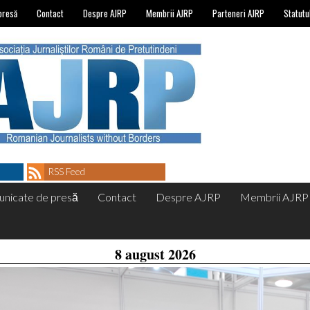
presă
Contact
Despre AJRP
Membrii AJRP
Parteneri AJRP
Statutu
RSS Feed
nicate de presă
Contact
Despre AJRP
Membrii AJRP
8 august 2026