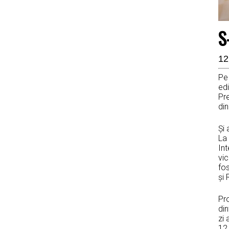
S
12
Pe 
edi
Pre
din
Și
La 
In
vic
fos
și
Pro
din
zi 
12 