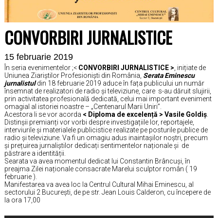
CONVORBIRI JURNALISTICE
15 februarie 2019
În seria evenimentelor ;<
CONVORBIRI JURNALISTICE >
, inițiate de
Uniunea Ziariștilor Profesioniști din România,
Serata Eminescu
jurnalistul
din 18 februarie 2019 aduce în fața publicului un număr
însemnat de realizatori de radio și televiziune, care s-au dăruit slujirii,
prin activitatea profesională dedicată, celui mai important eveniment
omagial al istoriei noastre – „Centenarul Marii Uniri”.
Acestora li se vor acorda
< Diploma de excelență > Vasile Goldiș
.
Distinșii premianți vor vorbi despre investigațiile lor, reportajele,
interviurile și materialele publicistice realizate pe posturile publice de
radio și televiziune. Va fi un omagiu adus inaintașilor noștri, precum
și prețuirea jurnaliștilor dedicați sentimentelor naționale și de
păstrare a identității.
Searata va avea momentul dedicat lui Constantin Brâncuși, în
preajma Zilei naționale consacrate Marelui sculptor român ( 19
februarie ).
Manifestarea va avea loc la Centrul Cultural Mihai Eminescu, al
sectorului 2 București, de pe str. Jean Louis Calderon, cu începere de
la ora 17,00