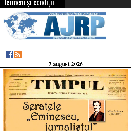
Termeni și condiții
Asociația
RSS
7 august 2026
Feed
Jurnaliștilor
Români
de
Pretutindeni
on
Facebook