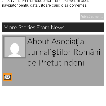
Salvează-mi numele, emailul și site-ul web în acest
navigator pentru data viitoare când o să comentez.
More Stories From News
About Asociaţia
Jurnaliştilor Români
de Pretutindeni