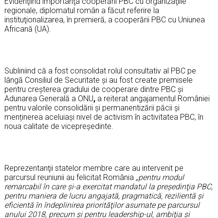
Evidenţiind importanţa cooperării PBC cu organizaţiile
regionale, diplomatul român a făcut referire la
instituţionalizarea, în premieră, a cooperării PBC cu Uniunea
Africană (UA).
Subliniind că a fost consolidat rolul consultativ al PBC pe
lângă Consiliul de Securitate și au fost create premisele
pentru creșterea gradului de cooperare dintre PBC şi
Adunarea Generală a ONU
,
a reiterat angajamentul României
pentru valorile consolidării şi permanentizării păcii şi
menținerea aceluiași nivel de activism în activitatea PBC, în
noua calitate de vicepreşedinte.
Reprezentanţii statelor membre care au intervenit pe
parcursul reuniunii au felicitat România
„pentru modul
remarcabil în care și-a exercitat mandatul la preşedinţia PBC,
pentru maniera de lucru angajată, pragmatică, rezilientă şi
eficientă în îndeplinirea priorităţilor asumate pe parcursul
anului 2018, precum şi pentru leadership-ul, ambiţia şi