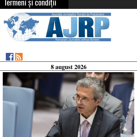
Termeni și condiții
Asociația
RSS
8 august 2026
Feed
Jurnaliștilor
Români
de
Pretutindeni
on
Facebook