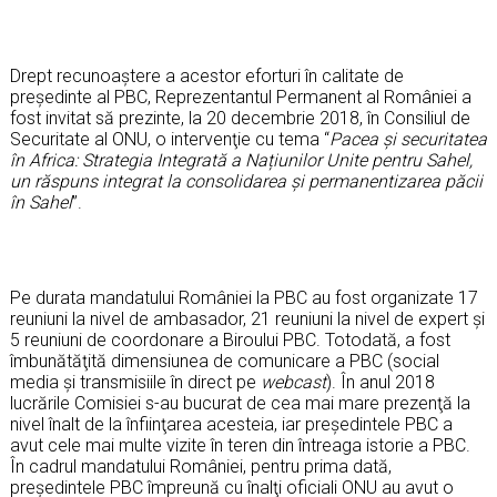
Drept recunoaștere a acestor eforturi în calitate de
preşedinte al PBC, Reprezentantul Permanent al României a
fost invitat să prezinte, la 20 decembrie 2018, în Consiliul de
Securitate al ONU, o intervenţie cu tema “
Pacea și securitatea
în Africa: Strategia Integrată a Națiunilor Unite pentru Sahel,
un răspuns integrat la consolidarea și permanentizarea păcii
în Sahel
”.
Pe durata mandatului României la PBC au fost organizate 17
reuniuni la nivel de ambasador, 21 reuniuni la nivel de expert și
5 reuniuni de coordonare a Biroului PBC. Totodată, a fost
îmbunătăţită dimensiunea de comunicare a PBC (social
media şi transmisiile în direct pe
webcast
). În anul 2018
lucrările Comisiei s-au bucurat de cea mai mare prezenţă la
nivel înalt de la înfiinţarea acesteia, iar preşedintele PBC a
avut cele mai multe vizite în teren din întreaga istorie a PBC.
În cadrul mandatului României, pentru prima dată,
președintele PBC împreună cu înalţi oficiali ONU au avut o