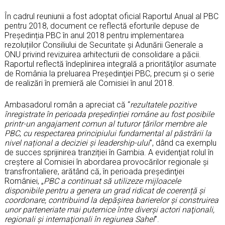
În cadrul reuniunii a fost adoptat oficial Raportul Anual al PBC
pentru 2018, document ce reflectă eforturile depuse de
Președinția PBC în anul 2018 pentru implementarea
rezoluțiilor Consiliului de Securitate și Adunării Generale a
ONU privind revizuirea arhitecturii de consolidare a păcii.
Raportul reflectă îndeplinirea integrală a priorităţilor asumate
de România la preluarea Preşedinţiei PBC, precum şi o serie
de realizări în premieră ale Comisiei în anul 2018.
Ambasadorul român a apreciat că “
rezultatele pozitive
înregistrate în perioada președinției române au fost posibile
printr-un angajament comun al tuturor țărilor membre ale
PBC
,
cu respectarea
principiului fundamental al păstrării la
nivel național a deciziei și leadership-ului
”, dând ca exemplu
de succes sprijinirea tranziției în Gambia. A evidenţiat rolul în
creştere al Comisiei în abordarea provocărilor regionale și
transfrontaliere, arătând că, în perioada preşedinţiei
României, „
PBC a continuat să utilizeze mijloacele
disponibile pentru a genera un grad ridicat de coerență şi
coordonare, contribuind la depăşirea barierelor şi construirea
unor parteneriate mai puternice între diverşi actori naţionali,
regionali şi internaţionali în regiunea Sahel
”.