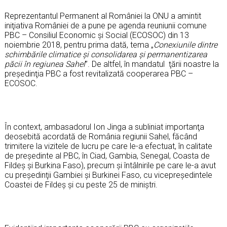
Reprezentantul Permanent al României la ONU a amintit
iniţiativa României de a pune pe agenda reuniunii comune
PBC – Consiliul Economic şi Social (ECOSOC) din 13
noiembrie 2018, pentru prima dată, tema „
Conexiunile dintre
schimbările climatice şi consolidarea şi permanentizarea
păcii în regiunea Sahel
”. De altfel, în mandatul ţării noastre la
preşedinţia PBC a fost revitalizată cooperarea PBC –
ECOSOC.
În context, ambasadorul Ion Jinga a subliniat importanţa
deosebită acordată de România regiunii Sahel, făcând
trimitere la vizitele de lucru pe care le-a efectuat, în calitate
de preşedinte al PBC, în Ciad, Gambia, Senegal, Coasta de
Fildeș și Burkina Faso), precum și întâlnirile pe care le-a avut
cu președinţii Gambiei şi Burkinei Faso, cu vicepreședintele
Coastei de Fildeș și cu peste 25 de miniștri.