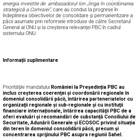
energia investite de ambasadorul Ion Jinga în coordonarea
strategică a Comisiei”,
care au condus la progrese în
îndeplinirea obiectivelor de consolidare şi permanentizare a
păcii asumate prin reformele introduse de către Secretarul
General al ONU şi la creşterea relevanţei PBC în cadrul
sistemului ONU.
Informații suplimentare
Priorităţile mandatului
României la Președinția PBC au
inclus creşterea coerenţei şi coordonării regionale în
domeniul consolidării păcii, întărirea parteneriatelor cu
organizaţii regionale şi sub-regionale şi cu instituţii
financiare internaționale, întărirea capacităţii PBC de a
oferi evaluări și recomandări de substanță Consiliului de
Securitate, Adunării Generale și ECOSOC privind situația
din teren în domeniul consolidării păcii, precum şi
concentrarea sprijinului PBC asupra regiunii Sahel.