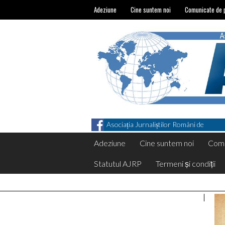
Adeziune
Cine suntem noi
Comunicate de 
Asociația Jurnaliștilor Români de
Pretutindeni on Facebook
Adeziune
Cine suntem noi
Comu
Statutul AJRP
Termeni și condiții