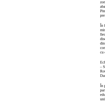
zon
aba
Pin
pre
În 
min
fie
dis
din
con
cu 
Ech
– S
Rot
Dan
În 
par
edu
uni