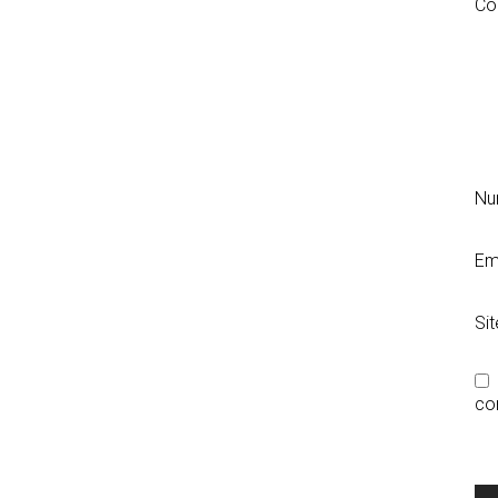
Co
N
Em
Si
co