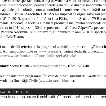
dințe în artele spectacolului, dar și dezvoltarea valorilor umane, cu o deos
eași linie a preocupării pentru tinerele generații, o direcție importantă
caționale prin cultură pentru a contribui la combaterea discriminării soc
ndonului școlar
. Asociația CREAS
s-a implicat ca organizator sau par
ală”, în 2015, promotor fiind Asociația Părinților din Școala 179 Bucur
ânia. Totodată, Asociația a realizat producția mai multor spectacole de
miera în 2014 și peste 130 de reprezentații; „Crăiasa Zăpezii”, spectaco
 Pădurea Adormită” și ”Rapunzel”, cu premiera în anul 2016 și spectac
ot Café Teatru.
 multe detalii referitoare la programul activităților proiectului
„Pinocch
EAS, sunt disponibile pe
www.creas.ro
și pagina dedicată proiectului
tps://www.facebook.com/PinocchioMergeLaScoala/
ntact
: Victor Bucur –
ongcreas@gmail.com
/ 0721.070.048
iect finanțat prin programul „În stare de bine”, susținut de Kaufland 
voltarea Societății Civile (
www.instaredebine.ro
).
asă un răspuns
esa ta de email nu va fi publicată.
Câmpurile obligatorii sunt m