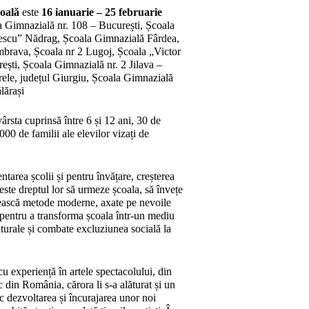
coală
este
16 ianuarie – 25 februarie
la Gimnazială nr. 108 – București, Școala
escu” Nădrag, Școala Gimnazială Fârdea,
brava, Școala nr 2 Lugoj, Școala „Victor
ti, Școala Gimnazială nr. 2 Jilava –
rele, județul Giurgiu, Școala Gimnazială
lărași
ârsta cuprinsă între 6 și 12 ani, 30 de
000 de familii ale elevilor vizați de
ntarea școlii și pentru învățare, creșterea
este dreptul lor să urmeze școala, să învețe
losească metode moderne, axate pe nevoile
 pentru a transforma școala într-un mediu
turale și combate excluziunea socială la
 cu experiență în artele spectacolului, din
 din România, cărora li s-a alăturat și un
c dezvoltarea și încurajarea unor noi