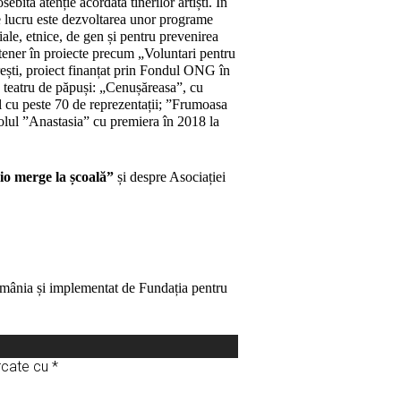
ebită atenție acordată tinerilor artiști. În
 de lucru este dezvoltarea unor programe
iale, etnice, de gen și pentru prevenirea
tener în proiecte precum „Voluntari pentru
ești, proiect finanțat prin Fondul ONG în
 teatru de păpuși: „Cenușăreasa”, cu
l cu peste 70 de reprezentații; ”Frumoasa
olul ”Anastasia” cu premiera în 2018 la
io merge la școală”
și despre Asociației
România și implementat de Fundația pentru
arcate cu
*