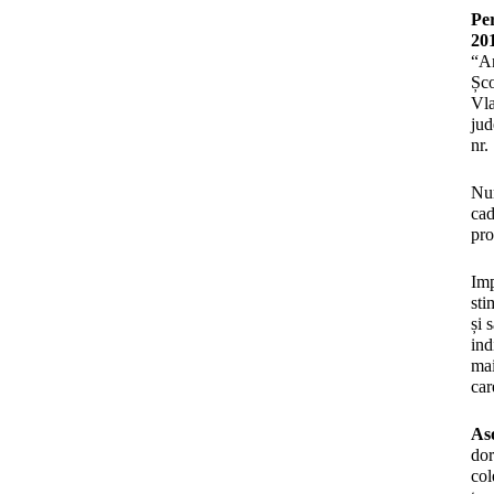
Pe
20
“An
Șco
Vla
jud
nr.
Num
cad
pro
Imp
sti
și 
ind
mai
car
As
dor
col