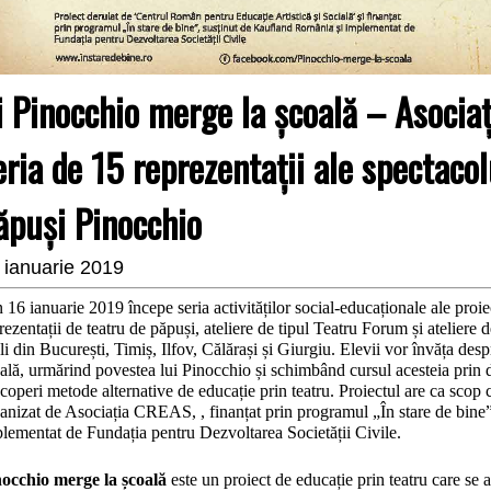
i Pinocchio merge la școală – Asocia
eria de 15 reprezentații ale spectacol
ăpuși Pinocchio
 ianuarie 2019
 16 ianuarie 2019 începe seria activităților social-educaționale ale proi
rezentații de teatru de păpuși, ateliere de tipul Teatru Forum și ateliere 
li din București, Timiș, Ilfov, Călărași și Giurgiu. Elevii vor învăța des
ală, urmărind povestea lui Pinocchio și schimbând cursul acesteia prin dec
coperi metode alternative de educație prin teatru. Proiectul are ca scop
anizat de Asociația CREAS, , finanțat prin programul „În stare de bine
lementat de Fundația pentru Dezvoltarea Societății Civile.
occhio merge la școală
este un proiect de educație prin teatru care se a