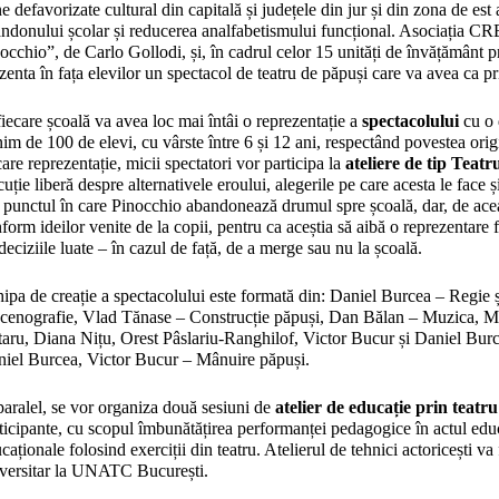
e defavorizate cultural din capitală și județele din jur și din zona de es
ndonului școlar și reducerea analfabetismului funcțional. Asociația C
occhio”, de Carlo Gollodi, și, în cadrul celor 15 unități de învățământ p
zenta în fața elevilor un spectacol de teatru de păpuși care va avea ca p
fiecare școală va avea loc mai întâi o reprezentație a
spectacolului
cu o 
im de 100 de elevi, cu vârste între 6 și 12 ani, respectând povestea ori
care reprezentație, micii spectatori vor participa la
ateliere de tip Teat
cuție liberă despre alternativele eroului, alegerile pe care acesta le face ș
 punctul în care Pinocchio abandonează drumul spre școală, dar, de acea
form ideilor venite de la copii, pentru ca aceștia să aibă o reprezentare 
deciziile luate – în cazul de față, de a merge sau nu la școală.
ipa de creație a spectacolului este formată din: Daniel Burcea – Regie ș
cenografie, Vlad Tănase – Construcție păpuși, Dan Bălan – Muzica, 
aru, Diana Nițu, Orest Pâslariu-Ranghilof, Victor Bucur și Daniel Bur
iel Burcea, Victor Bucur – Mânuire păpuși.
paralel, se vor organiza două sesiuni de
atelier de educație prin teatru
ticipante, cu scopul îmbunătățirea performanței pedagogice în actul educ
caționale folosind exerciții din teatru. Atelierul de tehnici actoricești v
versitar la UNATC București.