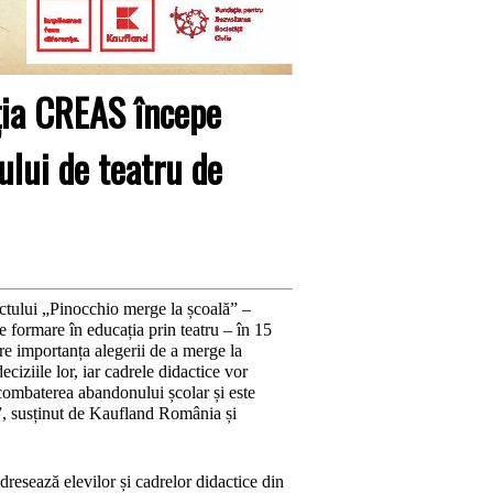
ția CREAS începe
ului de teatru de
ectului „Pinocchio merge la școală” –
de formare în educația prin teatru – în 15
pre importanța alegerii de a merge la
iziile lor, iar cadrele didactice vor
 combaterea abandonului școlar și este
”, susținut de Kaufland România și
dresează elevilor și cadrelor didactice din