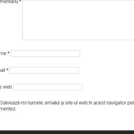
mentariu
*
ume
*
ail
*
te web
Salvează-mi numele, emailul și site-ul web în acest navigator pe
mentez.