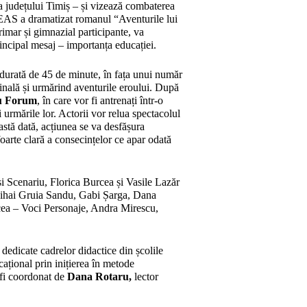
t a județului Timiș – și vizează combaterea
REAS a dramatizat romanul “Aventurile lui
rimar și gimnazial participante, va
rincipal mesaj – importanța educației.
durată de 45 de minute, în fața unui număr
ginală și urmărind aventurile eroului. După
ru Forum
, în care vor fi antrenați într-o
i urmările lor. Actorii vor relua spectacolul
stă dată, acțiunea se va desfășura
foarte clară a consecințelor ce apar odată
i Scenariu, Florica Burcea și Vasile Lazăr
Mihai Gruia Sandu, Gabi Șarga, Dana
cea – Voci Personaje, Andra Mirescu,
dedicate cadrelor didactice din școlile
ațional prin inițierea în metode
a fi coordonat de
Dana Rotaru,
lector