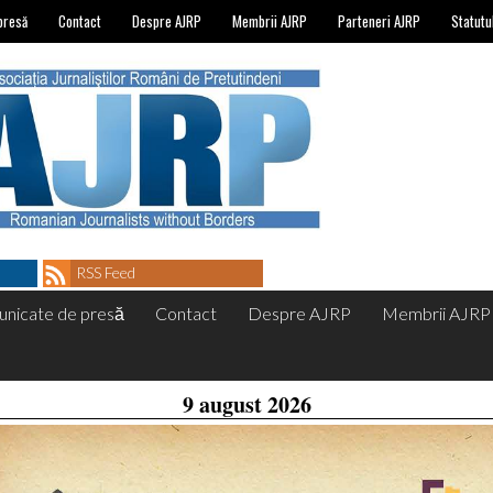
presă
Contact
Despre AJRP
Membrii AJRP
Parteneri AJRP
Statutu
RSS Feed
nicate de presă
Contact
Despre AJRP
Membrii AJRP
9 august 2026