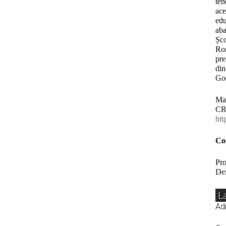
ten
ace
edu
aba
Șco
Rom
pre
din
God
Mai
CR
ht
Co
Pro
Dez
L
Adr