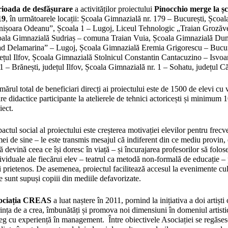
rioada de desfășurare
a activităților proiectului
Pinocchio merge la ș
19
, în următoarele locații: Școala Gimnazială nr. 179 – București, Școa
ișoara Odeanu”, Școala 1 – Lugoj, Liceul Tehnologic „Traian Grozăv
ala Gimnazială Sudriaș – comuna Traian Vuia, Școala Gimnazială Dum
d Delamarina” – Lugoj, Școala Gimnazială Eremia Grigorescu – Bucureș
ețul Ilfov, Școala Gimnazială Stolnicul Constantin Cantacuzino – Isvoa
 1 – Brănești, județul Ilfov, Școala Gimnazială nr. 1 – Sohatu, județul Că
ărul total de beneficiari direcți ai proiectului este de 1500 de elevi cu v
re didactice participante la atelierele de tehnici actoricești și minimum 1
iect.
actul social al proiectului este creșterea motivației elevilor pentru frecve
mei de sine – le este transmis mesajul că indiferent din ce mediu provin, 
să devină ceea ce își doresc în viață – și încurajarea profesorilor să fo
ividuale ale fiecărui elev – teatrul ca metodă non-formală de educație –
 prietenos. De asemenea, proiectul facilitează accesul la evenimente cul
e sunt supuși copiii din mediile defavorizate.
ociația CREAS
a luat naștere în 2011, pornind la inițiativa a doi artiști
ința de a crea, îmbunătăți și promova noi dimensiuni în domeniul artistic
eg cu experiență în management. Între obiectivele Asociației se regăses