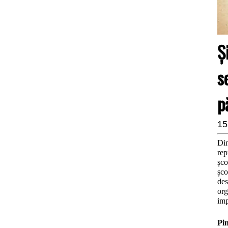
Ș
s
p
15
Din
rep
șco
șco
des
org
imp
Pin