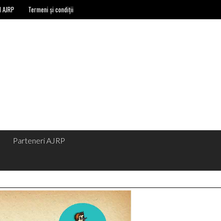
l AJRP
Termeni și condiții
Parteneri AJRP