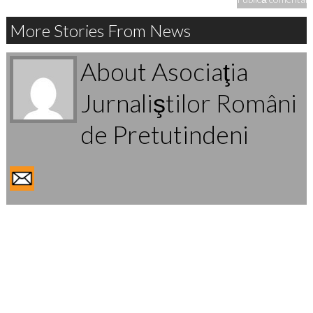
More Stories From News
About Asociaţia
Jurnaliştilor Români
de Pretutindeni