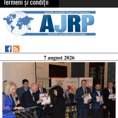
Termeni și condiții
Asociația
RSS
7 august 2026
Feed
Jurnaliștilor
Români
de
Pretutindeni
on
Facebook