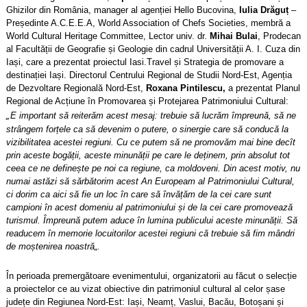
Ghizilor din România, manager al agenției Hello Bucovina,
Iulia Drăguț
–
Președinte A.C.E.E.A, World Association of Chefs Societies, membră a
World Cultural Heritage Committee, Lector univ. dr.
Mihai Bulai
, Prodecan
al Facultății de Geografie și Geologie din cadrul Universității A. I. Cuza din
Iași, care a prezentat proiectul Iasi.Travel și Strategia de promovare a
destinației Iași. Directorul Centrului Regional de Studii Nord-Est, Agenția
de Dezvoltare Regională Nord-Est,
Roxana Pintilescu,
a prezentat Planul
Regional de Acțiune în Promovarea și Protejarea Patrimoniului Cultural:
„
E important să reiterăm acest mesaj: trebuie să lucrăm împreună, să ne
strângem forțele ca să devenim o putere, o sinergie care să conducă la
vizibilitatea acestei regiuni. Cu ce putem să ne promovăm mai bine decît
prin aceste bogății, aceste minunății pe care le deținem, prin absolut tot
ceea ce ne definește pe noi ca regiune, ca moldoveni. Din acest motiv, nu
numai astăzi să sărbătorim acest An Europeam al Patrimoniului Cultural,
ci dorim ca aici să fie un loc în care să învățăm de la cei care sunt
campioni în acest domeniu al patrimoniului și de la cei care promovează
turismul. Împreună putem aduce în lumina publicului aceste minunății. Să
readucem în memorie locuitorilor acestei regiuni că trebuie să fim mândri
de moștenirea noastră
„
.
În perioada premergătoare evenimentului, organizatorii au făcut o selecție
a proiectelor ce au vizat obiective din patrimoniul cultural al celor șase
județe din Regiunea Nord-Est: Iași, Neamț, Vaslui, Bacău, Botoșani și