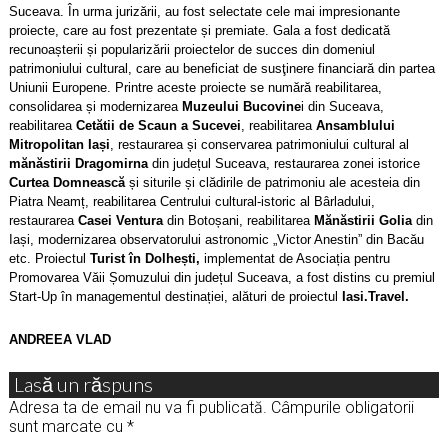
Suceava. În urma jurizării, au fost selectate cele mai impresionante
proiecte, care au fost prezentate și premiate.
Gala a fost dedicată
recunoașterii și popularizării proiectelor de succes din domeniul
patrimoniului cultural, care au beneficiat de susţinere financiară din partea
Uniunii Europene. Printre aceste proiecte se numără reabilitarea,
consolidarea și modernizarea
Muzeului Bucovine
i din Suceava,
reabilitarea
Cetătii de Scaun a Sucevei
, reabilitarea
Ansamblului
Mitropolitan Iași
, restaurarea și conservarea patrimoniului cultural al
mănăstirii Dragomirna
din județul Suceava, restaurarea zonei istorice
Curtea Domnească
și siturile și clădirile de patrimoniu ale acesteia din
Piatra Neamț, reabilitarea Centrului cultural-istoric al Bârladului,
restaurarea
Casei Ventura
din Botoșani, reabilitarea
Mănăstirii Golia
din
Iași, modernizarea observatorului astronomic „Victor Anestin” din Bacău
etc. Proiectul
Turist în Dolhești,
implementat de Asociația pentru
Promovarea Văii Șomuzului din județul Suceava, a fost distins cu premiul
Start-Up în managementul destinației, alături de proiectul
Iasi.Travel.
ANDREEA VLAD
Lasă un răspuns
Adresa ta de email nu va fi publicată.
Câmpurile obligatorii
sunt marcate cu
*