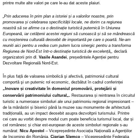
printre multe alte valori pe care le-au dat aceste plaiuri.
„
Prin aducerea în prim plan a istoriei și a valorilor noastre, prin
promovarea și celebrarea specificității locale, ne dorim ca regiunea
noastră să se afirme ca o destinație turistică puternică în Uniunea
Europeană, iar cetățenii acestei regiuni să cunoască și să se mândrească
cu moștenirea culturală deosebit de importantă pe care o poartă. Ne-am
reuniti aici pentru a vedea cum putem lucra sinergic pentru a transforma
Regiunea de Nord-Est într-o destinație turistică de excelență
„,
declară
organizatorii prin dl.
Vasile Asandei
, președintele Agenției pentru
Dezvoltare Regională Nord-Est
.
În plus față de valoarea simbolică şi afectivă, patrimoniul cultural
comportă şi un puternic rol economic, dezbătut în cadrul conferinței
„
Inovare și creativitate în domeniul promovării, protejării și
„
conservării patrimoniului cultural
.
Restaurarea și reintrarea în circuitul
turistic a numeroase simboluri ale unui patrimoniu regional impresionant –
de la mănăstiri și biserici până la muzee sau monumente de arhitectură
tradițională, au un impact deosebit asupra dezvoltprii turismului. Printre
cei care au vorbit despre modul cum poate beneficia turismul local, dar și
cel românesc și chiar est-european de aceste simboluri regionale s-au
numărat:
Nicu Apostol
– Vicepreședinte Asociația Națională a Agențiilor
de Incoming din România,
Ciprian Șlemco
– Vicepreședinte Federația