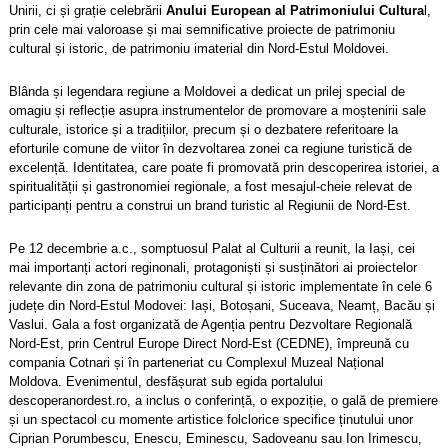
Unirii, ci și grație celebrării
Anului European al Patrimoniului Cultura
l,
prin cele mai valoroase și mai semnificative proiecte de patrimoniu
cultural și istoric, de patrimoniu imaterial din Nord-Estul Moldovei.
Blânda și legendara regiune a Moldovei a dedicat un prilej special de
omagiu și reflecție asupra instrumentelor de promovare a moștenirii sale
culturale, istorice și a tradițiilor, precum și o dezbatere referitoare la
eforturile comune de viitor în dezvoltarea zonei ca regiune turistică de
excelență.
Identitatea, care poate fi promovată prin descoperirea istoriei, a
spiritualității și gastronomiei regionale, a fost mesajul-cheie relevat de
participanți pentru a construi un brand turistic al Regiunii de Nord-Est.
Pe 12 decembrie a.c., somptuosul Palat al Culturii a reunit, la Iași, cei
mai importanți actori reginonali, protagoniști și susținători ai proiectelor
relevante din zona de patrimoniu cultural și istoric implementate în cele 6
județe din Nord-Estul Modovei: Iași, Botoșani, Suceava, Neamț, Bacău și
Vaslui. Gala a fost organizată de
Agenția pentru Dezvoltare Regională
Nord-Est, prin Centrul Europe Direct Nord-Est (CEDNE), împreună cu
compania
Cotnari
și în parteneriat cu Complexul Muzeal Național
Moldova.
Evenimentul, desfășurat sub egida portalului
descoperanordest.ro, a inclus o conferință, o expoziție, o gală de premiere
și un spectacol cu momente artistice folclorice specifice ținutului unor
Ciprian Porumbescu, Enescu, Eminescu, Sadoveanu sau Ion Irimescu,