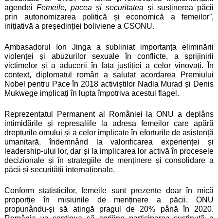
agendei
Femeile, pacea și securitatea
și susținerea păcii
prin autonomizarea politică și economică a femeilor”,
inițiativă a președinției boliviene a CSONU.
Ambasadorul Ion Jinga a subliniat importanța eliminării
violenței și abuzurilor sexuale în conflicte, a sprijinirii
victimelor și a aducerii în fața justiției a celor vinovați. În
context, diplomatul român a salutat acordarea Premiului
Nobel pentru Pace în 2018 activiștilor Nadia Murad și Denis
Mukwege implicați în lupta împotriva acestui flagel.
Reprezentatul Permanent al României la ONU a deplâns
intimidările și represaliile la adresa femeilor care apără
drepturile omului și a celor implicate în eforturile de asistență
umanitară, îndemnând la valorificarea experienței și
leadership-ului lor, dar și la implicarea lor activă în procesele
decizionale și în strategiile de menținere și consolidare a
păcii și securității internaționale.
Conform statisticilor, femeile sunt prezente doar în mică
proporție în misiunile de menținere a păcii, ONU
propunându-și să atingă pragul de 20% până în 2020.