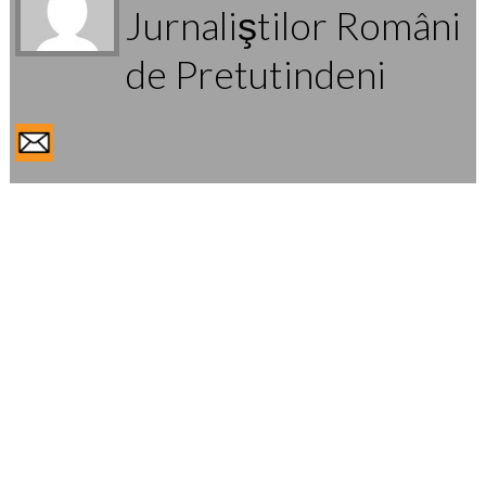
Jurnaliştilor Români
de Pretutindeni