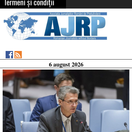
Termeni și condiții
Asociația
RSS
6 august 2026
Feed
Jurnaliștilor
Români
de
Pretutindeni
on
Facebook