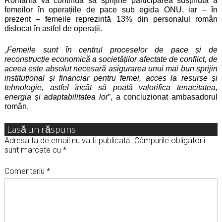
România va continua să sprijine participarea susținută a
femeilor în operațiile de pace sub egida ONU, iar – în
prezent – femeile reprezintă 13% din personalul român
dislocat în astfel de operații.
„
Femeile sunt în centrul proceselor de pace și de
reconstrucție economică a societăților afectate de conflict, de
aceea este absolut necesară asigurarea unui mai bun sprijin
instituțional și financiar pentru femei, acces la resurse și
tehnologie, astfel încât să poată valorifica tenacitatea,
energia și adaptabilitatea lor
”, a concluzionat ambasadorul
român.
Lasă un răspuns
Adresa ta de email nu va fi publicată.
Câmpurile obligatorii
sunt marcate cu
*
Comentariu
*