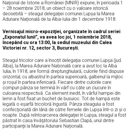
Naţional de Istorie a României (MNIR) expune, în perioada 1
– 28 noiembrie 2018, un obiect cu o valoare istorică
deosebită – steagul delegaţiei comunei Lupşa la Marea
Adunare Națională de la Alba-Iulia din 1 decembrie 1918.
Vernisajul micro-expoziţiei, organizate în cadrul seriei
„Exponatul lunii”, va avea loc joi, 1 noiembrie 2018,
începând cu ora 13:00, la sediul muzeului din Calea
Victoriei nr. 12, sector 3, București.
Steagul tricolor care a însoțit delegaţia comunei Lupşa (jud.
Alba), la Marea Adunare Națională care a avut loc la Alba
Iulia, în 1918, are formă dreptunghiulară, culorile fiind dispuse
orizontal, cu albastrul în partea superioară, galbenul la mijloc
şi roşul în partea inferioară. Fiecare dintre culorile care
compun pânza se termină în vârf cu câte un ciucure în
culoarea respectivă. Ca element inedit, în vârful hampei din
lemn a fost fixat un buchet de busuioc. Tot de hampă este
legată o eşarfă tricoloră îngustă. Pânza steagului a fost
confecţionată din lână de către femeile din Lupşa într-o zi şi o
noapte. După reîntoarcerea delegaţiei în Lupşa, steagul a fost
păstrat în casa învăţătorului Sebastian Clapă, unul dintre
participanţii la Marea Adunare Națională.