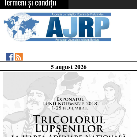
Termeni și condiții
Asociația
RSS
5 august 2026
Feed
Jurnaliștilor
Români
de
Pretutindeni
on
Facebook