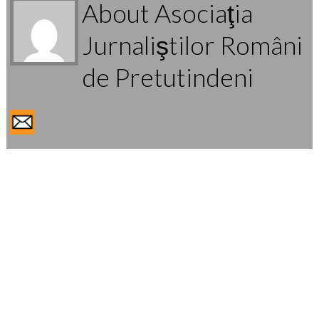
About Asociaţia
Jurnaliştilor Români
de Pretutindeni