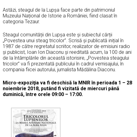
Astăzi, steagul de la Lupșa face parte din patrimoniul
Muzeului Național de Istorie a României, fiind clasat în
categoria Tezaur.
Steagul comunității din Lupșa este și subiectul cărții
„Povestea unui steag tricolor”. Scrisă și publicată inițial în
1987 de către regretatul scriitor, realizator de emisiuni radio
și publicist, Ioan Ion Diaconu și reeditată acum, la 100 de ani
de la întâmplările din această istorisire, „Povestea steagului
tricolor” va fi prezentată publicului în cadrul vernisajului, în
compania fiicei autorului, jurnalista Mădălina Diaconu.
Micro-expoziţia va fi deschisă la MNIR în perioada 1 – 28
noiembrie 2018, putând fi vizitată de miercuri până
duminică, între orele 09:00 – 17:00.