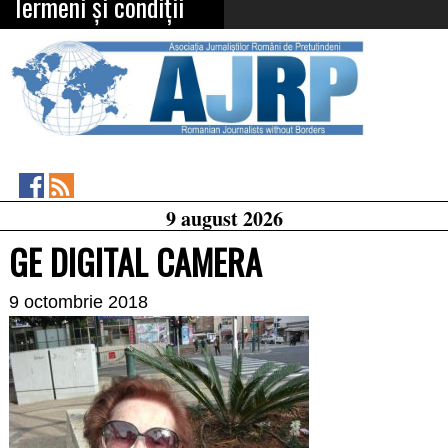
Termeni și condiții
Asociația
RSS
9 august 2026
Feed
Jurnaliștilor
Români
GE DIGITAL CAMERA
de
Pretutindeni
on
9 octombrie 2018
Facebook