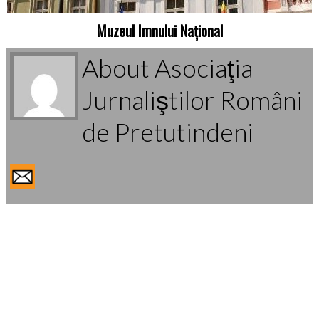
Muzeul Imnului Național
About Asociaţia
Jurnaliştilor Români
de Pretutindeni