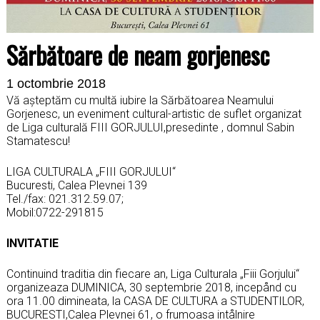
Sărbătoare de neam gorjenesc
1 octombrie 2018
Vă așteptăm cu multă iubire la Sărbătoarea Neamului
Gorjenesc, un eveniment cultural-artistic de suflet organizat
de Liga culturală FIII GORJULUI,presedinte , domnul Sabin
Stamatescu!
LIGA CULTURALA „FIII GORJULUI“
Bucuresti, Calea Plevnei 139
Tel./fax: 021.312.59.07;
Mobil:0722-291815
INVITATIE
Continuind traditia din fiecare an, Liga Culturala „Fiii Gorjului“
organizeaza DUMINICA, 30 septembrie 2018, incepånd cu
ora 11.00 dimineata, la CASA DE CULTURA a STUDENTILOR,
BUCURESTI,Calea Plevnei 61, o frumoasa intålnire