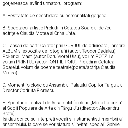
gorjeneasca, avånd urmatorul program:
A. Festivitate de deschidere cu personalitati gorjene.
B. Spectacol artistic Preludii in Cetatea Soarelui de /cu
actrițele Claudia Motea si Crina Linta.
C. Lansari de carti: Calator prin GORJUL de odinioara , lansare
ALBUM si expozitie de fotografii (autor: Teodor Dadalau);
Poker cu Masti (autor Doru Viorel Ursu), volum POEZII si
volum PRINTUL (autor ION FILIPOIU); Preludii in Cetatea
Soarelui, volum de poeme teatrale(poeta/actrița Claudia
Motea)
D. Moment folcloric cu Ansamblul Palatului Copiilor Targu Jiu,
Director Codruta Florescu.
E. Spectacol realizat de Ansamblul folcloric „Maria Lataretu”
al Scolii Populare de Arta din Tårgu Jiu (director: Alexandru
Bratu).
Isi dau concursul interpreti vocali si instrumentisti, membrii ai
ansamblului, la care se vor alatura si invitati speciali: Gabriel