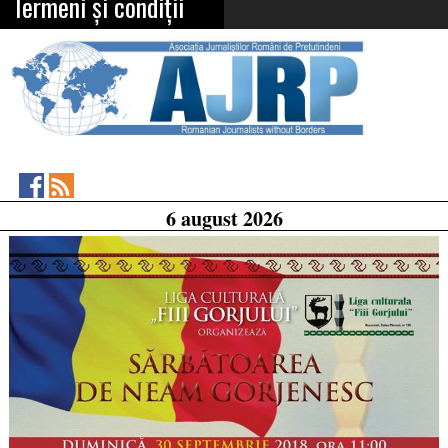
Termeni și condiții
Asociația
RSS
6 august 2026
Feed
Jurnaliștilor
Români
de
Pretutindeni
on
Facebook