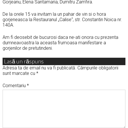
Gorjeanu, Elena Santamaria, Dumitru Zamfira.
De la orele 15 va invitam la un pahar de vin si o hora
gorjeneasca la Restauranul „Calise“, str. Constantin Noica nr.
140A.
Am fi deosebit de bucurosi daca ne-ati onora cu prezenta
dumneavoastra la aceasta frumoasa manifestare a
gorjenilor de pretutindeni.
Lasă un răspuns
Adresa ta de email nu va fi publicată.
Câmpurile obligatorii
sunt marcate cu
*
Comentariu
*