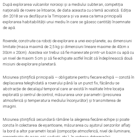
După explorarea vulcanilor noroioși și a mediului subteran, competiția
națională de rovere se întoarce, de data aceasta cu o temă acvatică.
Ediția
din 2018 se va desfășura la Timișoara și va avea ca tema principală
explorarea habitabilității unui mediu în care se găsesc cantități însemnate
de apă.
Roverele, construite ca roboți de explorare a unei exo-planete, au dimensiuni
limitate (masa maximă de 2,5 kg şi dimensiuni lineare maxime de 40cm x
30cm x 20cm). Acestea vor trebui să fie manevrate printr-un bazin cu apă cu
un nivel de maxim 5 cm și să fie echipate astfel încât să îndeplinească două
misiuni de explorare planetară.
Misiunea ştiinţifică principală
— obligatorie pentru fiecare echipă — constă în
deplasarea teleghidată a roverului până la un punct fix, făcându-se
abstracție de decalajul temporal care ar există în realitate între locaţia
explorată şi centrul de control, măsurarea unor parametri (presiunea
atmosferică şi temperatura mediului înconjurător) şi transmiterea de
imagini.
Misiunea ştiinţifică secundară
rămâne la alegerea fiecărei echipe și poate
consta în colectarea de eșantioane, măsurarea cu ajutorul senzorilor aflaţi
la bord a altor parametri locali (compoziţie atmosferică, nivel de iluminare,
concentrație de gaze, pH, radiaţii, etc.), în vederea determinării