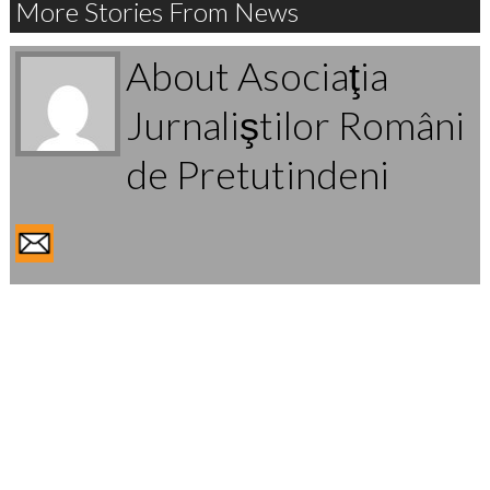
More Stories From News
About Asociaţia
Jurnaliştilor Români
de Pretutindeni