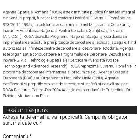
Agenția Spațială Română (ROSA) este o instituție publică finanțată integral
din venituri proprii, funcțion
nd conform Hotărârii Guvernului României nr.
ȃ
923/20.11.1995 și a actelor ulterioare în sistemul Ministerului Cercetării și
Inovării – Autoritatea Națională Pentru Cercetare Științifică și Inovare
(A.N.C.S.I.). ROSA dezvoltă Programul Național Spațial și coordonează
implementarea acestuia prin proiecte de cercetare și aplicații spațiale, fiind
autorizată să înființeze centre de cercetare și dezvoltare. Totodată, Agenția
este organizaţia conducătoare a Programului de Cercetare, Dezvoltare şi
Inovare STAR – Tehnologie Spaţială şi Cercetare Avansată (Space
Technology and Advanced Research). ROSA reprezintă Guvernul României în
programe de cooperare internațională, precum cele cu Agenția Spațială
Europeană (ESA) sau Organizația Națiunilor Unite (ONU). Agenția
desfășoară și propriile proiecte de cercetare științifică și dezvoltare prin
ROSA Research Centre. Din 2004 Agenția este condusă de Președinte, Dr.
Fizician Marius-Ioan Piso.
Lasă un răspuns
Adresa ta de email nu va fi publicată.
Câmpurile obligatorii
sunt marcate cu
*
Comentariu
*