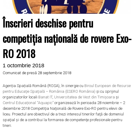
Înscrieri deschise pentru
competiția națională de rovere Exo-
RO 2018
1 octombrie 2018
Comunicat de presă 28 septembrie 2018
Agenția Spațială Română (ROSA), în sinergie cu
Biroul European de Resurse
pentru Educaţie Spaţială – România (ESERO România)
și cu sprijinul
organizatorilor locali
Banat IT
,
Universitatea de Vest din Timișoara
și
Centrul Educațional “Aquapic”
organizează în perioada 28 noiembrie – 2
decembrie 2018 Competiţia Naţională de Rovere Exo-RO pentru elevii de
liceu. Proiectul are obiectivul de a trezi interesul tinerilor faţă de domeniul
spaţial și de a contribui la formarea de competenţe profesionale pentru
tineri.