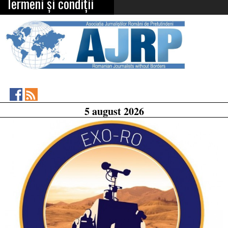
Termeni și condiții
Asociația
RSS
5 august 2026
Feed
Jurnaliștilor
Români
de
Pretutindeni
on
Facebook