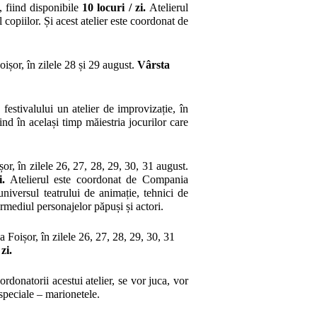
, fiind disponibile
10 locuri
/ zi.
Atelierul
l copiilor. Și acest atelier este coordonat de
ișor, în zilele 28 și 29 august.
Vârsta
stivalului un atelier de improvizație, în
ind în același timp măiestria jocurilor care
r, în zilele 26, 27, 28, 29, 30, 31 august.
i.
Atelierul este coordonat de Compania
iversul teatrului de animație, tehnici de
ermediul personajelor păpuși și actori.
Foișor, în zilele 26, 27, 28, 29, 30, 31
 zi.
onatorii acestui atelier, se vor juca, vor
 speciale – marionetele.