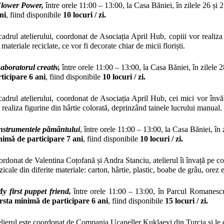
Flower Power,
între orele
11:00 – 13:00, la Casa Băniei, în zilele 26 și 
ni
, fiind disponibile
10 locuri
/ zi.
cadrul atelierului, coordonat de Asociația April Hub, copiii vor realiza
 materiale reciclate, ce vor fi decorate chiar de micii floriști.
aboratorul creativ,
între orele
11:00 – 13:00, la Casa Băniei, în zilele 
ticipare 6 ani
, fiind disponibile
10 locuri
/ zi.
cadrul atelierului, coordonat de Asociația April Hub, cei mici vor învăț
 realiza figurine din hârtie colorată, deprinzând tainele lucrului manual.
nstrumentele pământului
,
între orele 11:00 – 13:00, la Casa Băniei, în 
nimă
de participare 7 ani
, fiind disponibile
10 locuri
/ zi.
rdonat de Valentina Coțofană și Andra Stanciu,
atelierul îi învață pe c
icale din diferite materiale: carton, hârtie, plastic, boabe de grâu, orez e
y first puppet friend
,
între orele 11:00 – 13:00, în Parcul Romanescu
rsta
minimă de participare 6 ani
, fiind disponibile
15 locuri / zi.
lierul este coordonat de Compania Uçaneller Kuklaevi din Turcia și le de