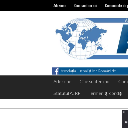
Adeziune
Cine suntem noi
Comunicate de 
Asociația Jurnaliștilor Români de
Pretutindeni on Facebook
Adeziune
Cine suntem noi
Comu
Statutul AJRP
Termeni și condiții