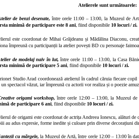
Atelierele sunt următoarele:
telier de benzi desenate
,
între
orele 11:00 – 13:00, la Muzeul de Artă
rsta
minimă de participare este 8 ani
, fiind disponibile
10 locuri
/ zi.
lierul este coordonat de Mihai Grăjdeanu și Mădălina Diaconu, creat
iona împreună cu participanții la atelier povești BD cu personaje faimoa
telier de modelaj naiv în lut,
între orele 11:00 – 13:00,
la Casa Bănie
rsta
minimă de participare 5
ani
, fiind disponibile
10 locuri
/ zi.
ionet Studio Arad coordonează atelierul în cadrul căruia fiecare copil 
 un spectacol văzut, iar împreună cu actorii vor realiza și o poezie amuzan
Creative origami workshop,
între orele 12:00 – 13:00, la Muzeul de 
imă de participare 6 ani
, fiind disponibile
10 locuri
/ zi.
lierul de origami este coordonat de actrița Andreea Ionescu, alături de care
iii au adus expresie, forme inedite și culoare prin diverse decorațiuni din
antezii cu mărgele,
la Muzeul de Artă, între orele 12:00 – 13:00 în dat