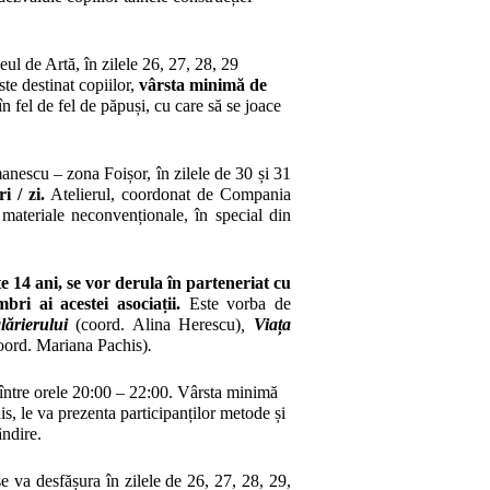
ul de Artă, în zilele 26, 27, 28, 29
te destinat copiilor,
vârsta minimă de
în fel de fel de păpuși, cu care să se joace
anescu – zona Foișor, în zilele de 30 și 31
i / zi.
Atelierul, coordonat de Compania
materiale neconvenționale, în special din
te 14 ani, se vor derula în parteneriat cu
ri ai acestei asociații.
Este vorba de
lărierului
(coord. Alina Herescu)
,
Viața
oord. Mariana Pachis)
.
 între orele 20:00 – 22:00.
Vârsta minimă
s, le va prezenta participanților metode și
ândire.
e va desfășura în zilele de 26, 27, 28, 29,