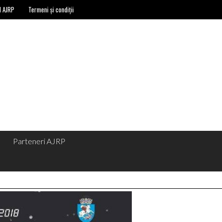
l AJRP
Termeni și condiții
Parteneri AJRP