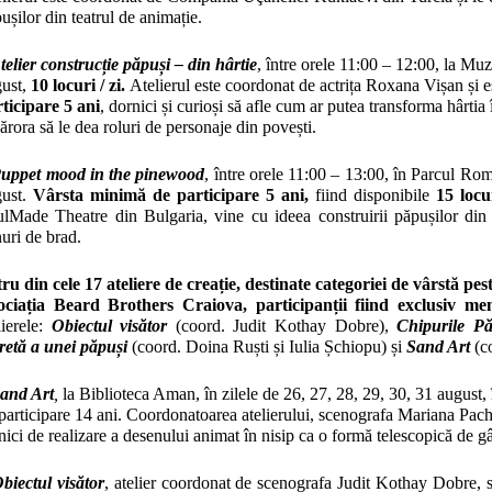
ușilor din teatrul de animație.
telier construcție păpuși – din hârtie
,
între
orele 11:00 – 12:00, la Muze
ust,
10 locuri / zi.
Atelierul este coordonat de actrița Roxana Vișan și es
ticipare 5 ani
, dornici și curioși să afle cum ar putea transforma hârtia 
cărora să le dea roluri de personaje din povești.
uppet mood in the pinewood
,
între orele 11:00 – 13:00, în Parcul Rom
gust.
Vârsta
minimă de participare 5 ani,
fiind disponibile
15 locur
lMade Theatre din Bulgaria, vine cu ideea construirii păpușilor din 
uri de brad.
ru din cele 17 ateliere de creație, destinate categoriei de vârstă pes
ciația Beard Brothers Craiova, participanții fiind exclusiv memb
lierele:
Obiectul visător
(coord. Judit Kothay Dobre),
Chipurile Pă
retă a unei păpuși
(coord. Doina Ruști și Iulia Șchiopu) și
Sand Art
(c
and Art
,
la Biblioteca Aman, în zilele de 26, 27, 28, 29, 30, 31 august,
participare 14 ani. Coordonatoarea atelierului, scenografa Mariana Pachi
nici de realizare a desenului animat în nisip ca o formă telescopică de g
biectul visător
, atelier coordonat de scenografa Judit Kothay Dobre, s