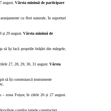
27 august.
Vârsta
minimă de participare
 aranjamente cu flori naturale, în suporturi
28 și 29 august.
Vârsta
minimă de
a să își facă propriile brățări din mărgele,
zilele 27, 28, 29, 30, 31 august.
Vârsta
opii să își construiască instrumente
tc.
 – zona Foișor, în zilele 26 și 27 august.
zvăluie copiilor tainele construcției