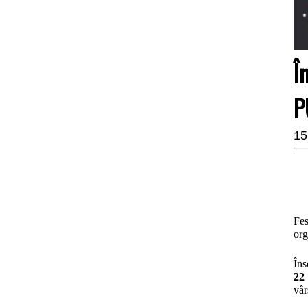
Î
P
15
Fes
org
Îns
22
vâr