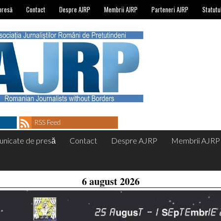
presă
Contact
Despre AJRP
Membrii AJRP
Parteneri AJRP
Statutu
RSS Feed
nicate de presă
Contact
Despre AJRP
Membrii AJRP
6 august 2026