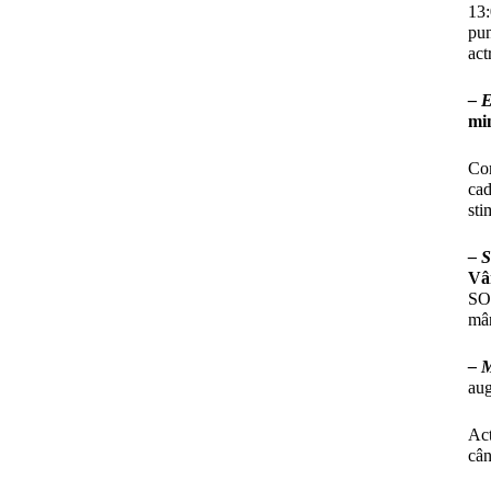
13:
pun
act
– 
min
Com
cad
sti
– S
Vâ
SOS
mân
– M
aug
Act
cân