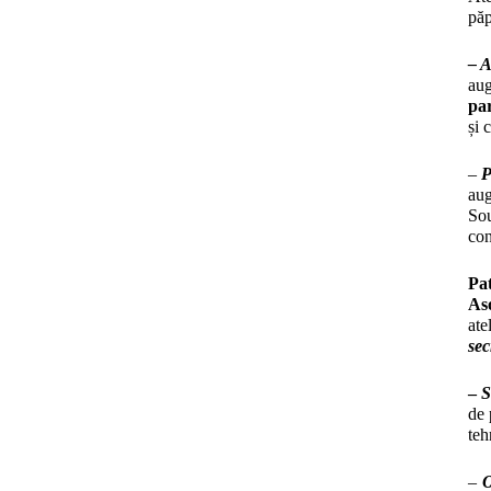
păp
– A
aug
par
și 
–
P
au
Sou
con
Pat
Aso
ate
sec
–
S
de 
teh
–
O