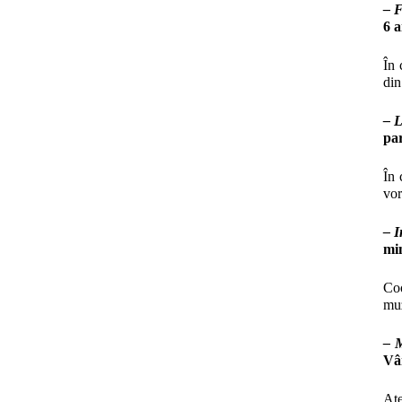
– 
6 a
În 
din
– L
par
În 
vor
– I
mi
Coo
muz
–
M
Vâ
Ate