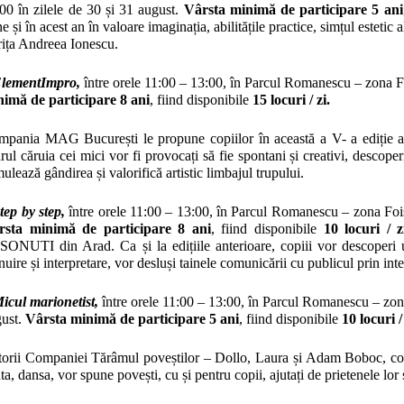
00 în zilele de 30 și 31 august.
Vârsta
minimă de participare 5 ani
e și în acest an în valoare imaginația, abilitățile practice, simțul estetic a
rița Andreea Ionescu.
ElementImpro,
între orele 11:00 – 13:00, în Parcul Romanescu – zona Fo
imă de participare 8 ani
, fiind disponibile
15 locuri
/ zi.
pania MAG București le propune copiilor în această a V- a ediție a fe
rul căruia cei mici vor fi provocați să fie spontani și creativi, descoper
mulează gândirea și valorifică artistic limbajul trupului.
tep by step,
între orele 11:00 – 13:00, în Parcul Romanescu – zona Foișo
rsta
minimă de participare 8 ani
, fiind disponibile
10 locuri
/ z
ONUTI din Arad. Ca și la edițiile anterioare, copiii vor descoperi un
uire și interpretare, vor desluși tainele comunicării cu publicul prin int
icul marionetist,
între
orele 11:00 – 13:00, în Parcul Romanescu – zona 
ust.
Vârsta
minimă de participare 5 ani
, fiind disponibile
10 locuri
/
orii Companiei Tărâmul poveștilor – Dollo, Laura și Adam Boboc, coord
ta, dansa, vor spune povești, cu și pentru copii, ajutați de prietenele lor