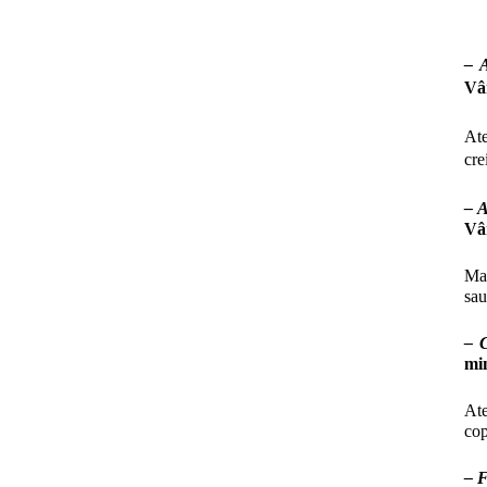
–
A
Vâ
Ate
cre
– A
Vâ
Mar
sau
– 
min
Ate
cop
– F