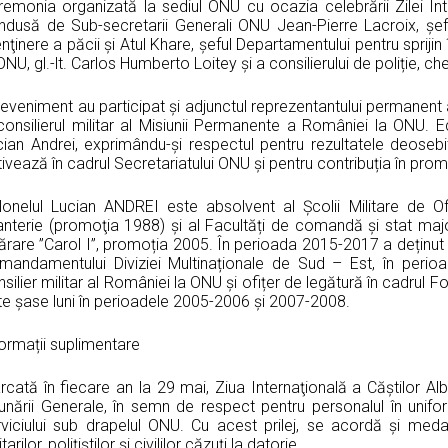
remonia organizată la sediul ONU cu ocazia celebrării Zilei Int
ndusă de Sub-secretarii Generali ONU Jean-Pierre Lacroix, şef
ţinere a păcii şi Atul Khare, şeful Departamentului pentru sprijin în
ONU, gl.-lt. Carlos Humberto Loitey și a consilierului de poliție, che
 eveniment au participat și adjunctul reprezentantului permanen
consilierul militar al Misiunii Permanente a României la ONU. Ech
cian Andrei, exprimându-şi respectul pentru rezultatele deosebi
ivează în cadrul Secretariatului ONU și pentru contribuția în pr
lonelul Lucian ANDREI este absolvent al Şcolii Militare de Of
anterie (promoţia 1988) și al Facultăți de comandă și stat major
ărare ”Carol I”, promoția 2005. În perioada 2015-2017 a deținut
mandamentului Diviziei Multinaționale de Sud – Est, în perioa
silier militar al României la ONU și ofițer de legătură în cadrul Fo
te șase luni în perioadele 2005-2006 și 2007-2008.
ormații suplimentare
rcată în fiecare an la 29 mai, Ziua Internaţională a Căştilor Al
unării Generale, în semn de respect pentru personalul în unifor
rviciului sub drapelul ONU. Cu acest prilej, se acordă și med
itarilor, polițiștilor și civililor căzuți la datorie.