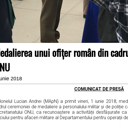
edalierea unui ofiţer român din cadru
NU
iunie 2018
COMUNICAT DE PRESĂ
lonelul Lucian Andrei (MApN) a primit vineri, 1 iunie 2018, me
rul ceremoniei de medaliere a personalului militar și de poliție c
cretariatului ONU, ca recunoaștere a activității desfășurate ca
ciului pentru afaceri militare al Departamentului pentru operații d