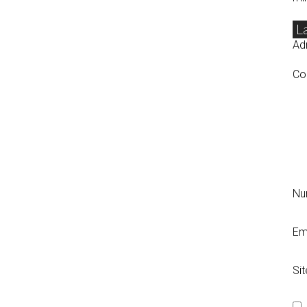
L
Adr
Co
N
Em
Si