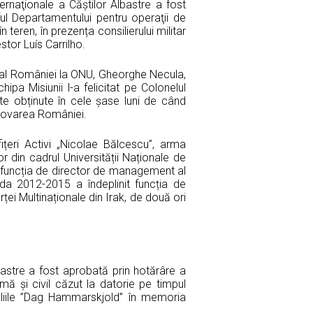
ernaţionale a Căştilor Albastre a fost
ul Departamentului pentru operaţii de
 teren, în prezența consilierului militar
stor Luís Carrilho.
t al României la ONU, Gheorghe Necula,
ipa Misiunii l-a felicitat pe Colonelul
te obținute în cele șase luni de când
omovarea României.
ițeri Activi „Nicolae Bălcescu”, arma
 din cadrul Universității Naționale de
 funcția de director de management al
da 2012-2015 a îndeplinit funcția de
rței Multinaționale din Irak, de două ori
bastre a fost aprobată prin hotărâre a
mă și civil căzut la datorie pe timpul
aliile ”Dag Hammarskjold” în memoria