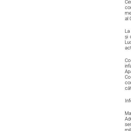
Ce
co
men
al 
La
și 
Lu
act
Co
inf
Ap
Co
con
câ
Inf
Ma
Ad
se
mil