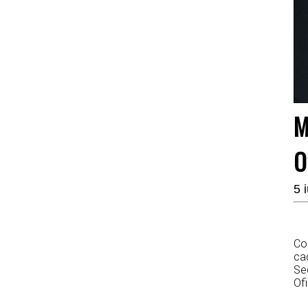
M
O
5 
Co
cad
Se
Ofi