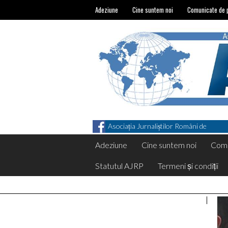
Adeziune
Cine suntem noi
Comunicate de 
Asociația Jurnaliștilor Români de
Pretutindeni on Facebook
Adeziune
Cine suntem noi
Comu
Statutul AJRP
Termeni și condiții