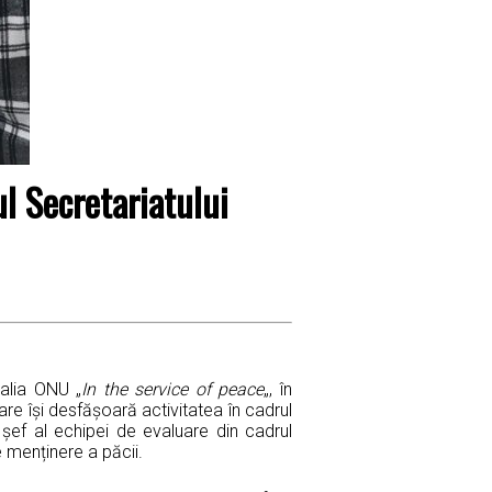
l Secretariatului
dalia ONU „
In the service of peace
„, în
are își desfăşoară activitatea în cadrul
 șef al echipei de evaluare din cadrul
e menținere a păcii.