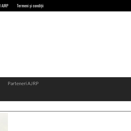
l AJRP
Termeni și condiții
Parteneri AJRP