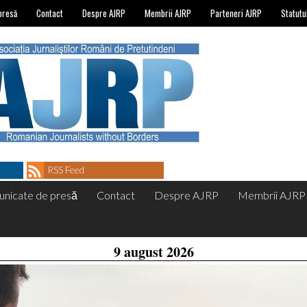
presă
Contact
Despre AJRP
Membrii AJRP
Parteneri AJRP
Statutu
RSS Feed
nicate de presă
Contact
Despre AJRP
Membrii AJRP
9 august 2026