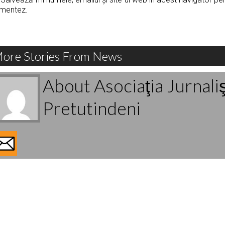
mentez.
ore Stories From News
About Asociaţia Jurnali
Pretutindeni