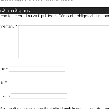
asă un răspuns
esa ta de email nu va fi publicată.
Câmpurile obligatorii sunt m
mentariu
*
ume
*
ail
*
te web
Salvează-mi numele, emailul și site-ul web în acest navigator pe