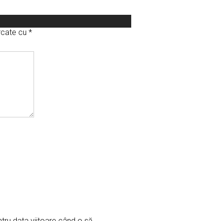
arcate cu
*
ntru data viitoare când o să