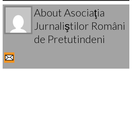
About Asociaţia
Jurnaliştilor Români
de Pretutindeni