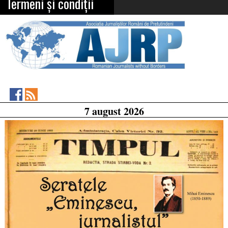
Termeni și condiții
Asociația
RSS
7 august 2026
Feed
Jurnaliștilor
Români
de
Pretutindeni
on
Facebook