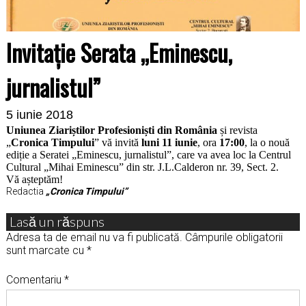
Invitație Serata „Eminescu,
jurnalistul”
5 iunie 2018
Uniunea Ziariștilor Profesioniști din România
și revista
„
Cronica Timpului
” vă invită
luni 11 iunie
, ora
17:00
, la o nouă
ediție a Seratei „Eminescu, jurnalistul”, care va avea loc la Centrul
Cultural „Mihai Eminescu” din str. J.L.Calderon nr. 39, Sect. 2.
Vă așteptăm!
Redactia
„Cronica Timpului”
Lasă un răspuns
Adresa ta de email nu va fi publicată.
Câmpurile obligatorii
sunt marcate cu
*
Comentariu
*