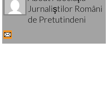
Jurnaliştilor Români
de Pretutindeni