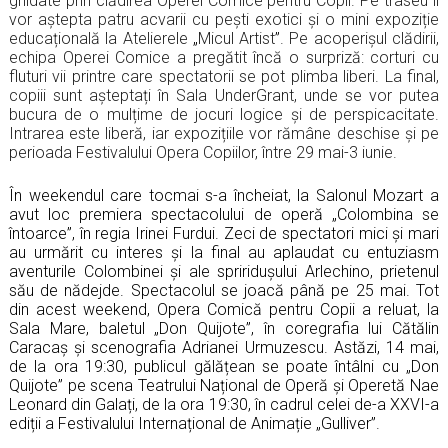
ghidate prin clădirea Operei Comice pentru Copii. Pe traseu îi
vor aștepta patru acvarii cu pești exotici și o mini expoziție
educațională la Atelierele
„
Micul Artist
”
. Pe acoperișul clădirii,
echipa Operei Comice a pregătit încă o surpriză: corturi cu
fluturi vii printre care spectatorii se pot plimba liberi. La final,
copiii sunt așteptați în Sala UnderGrant, unde se vor putea
bucura de o mulțime de jocuri logice și de perspicacitate.
Intrarea este liberă, iar expozițiile vor rămâne deschise și pe
perioada Festivalului Opera Copiilor, între 29 mai-3 iunie.
În weekendul care tocmai s-a încheiat, la Salonul Mozart a
avut loc premiera spectacolului de operă
„Colombina se
întoarce”
, în regia Irinei Furdui. Zeci de spectatori mici și mari
au urmărit cu interes și la final au aplaudat cu entuziasm
aventurile Colombinei și ale spriridușului Arlechino, prietenul
său de nădejde. Spectacolul se joacă până pe 25 mai. Tot
din acest weekend, Opera Comică pentru Copii a reluat, la
Sala Mare, baletul
„
Don Quijote
”
, în coregrafia lui Cătălin
Caracaș și scenografia Adrianei Urmuzescu. Astăzi, 14 mai,
de la ora 19:30, publicul gălățean se poate întâlni cu
„
Don
Quijote
”
pe scena Teatrului Național de Operă și Operetă Nae
Leonard din Galați, de la ora 19:30, în cadrul celei de-a XXVI-a
ediții a Festivalului Internațional de Animație
„
Gulliver
”
.