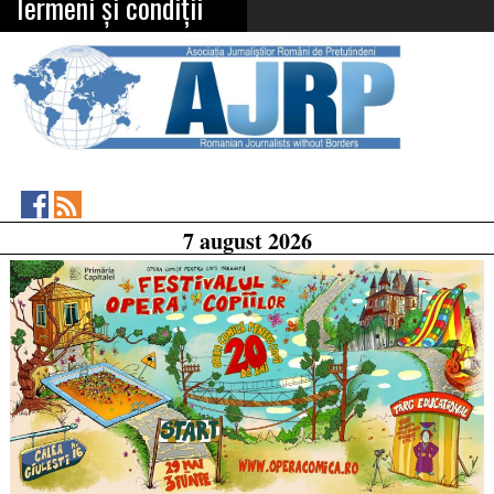
Termeni și condiții
Asociația
RSS
7 august 2026
Feed
Jurnaliștilor
Români
de
Pretutindeni
on
Facebook