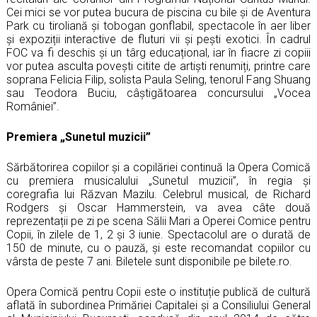
Cei mici se vor putea bucura de piscina cu bile și de Aventura
Park cu tiroliană și tobogan gonflabil, spectacole în aer liber
și expoziții interactive de fluturi vii și pești exotici. În cadrul
FOC va fi deschis și un târg educațional, iar în fiacre zi copiii
vor putea asculta povești citite de artiști renumiți, printre care
soprana Felicia Filip, solista Paula Seling, tenorul Fang Shuang
sau Teodora Buciu, câștigătoarea concursului
„
Vocea
României
”
.
Premiera
„
Sunetul muzicii
”
Sărbătorirea copiilor și a copilăriei continuă la Opera Comică
cu premiera musicalului
„
Sunetul muzicii
”
, în regia și
coregrafia lui Răzvan Mazilu. Celebrul musical, de
Richard
Rodgers și Oscar Hammerstein, va avea câte două
reprezentații pe zi pe scena Sălii Mari a Operei Comice pentru
Copii, în zilele de 1, 2 și 3 iunie. Spectacolul are o durată de
150 de minute, cu o pauză, și este recomandat copiilor cu
vârsta de peste 7 ani. Biletele sunt disponibile pe bilete.ro.
Opera Comică pentru Copii este o instituție publică de cultură
aflată în subordinea Primăriei Capitalei și a Consiliului General