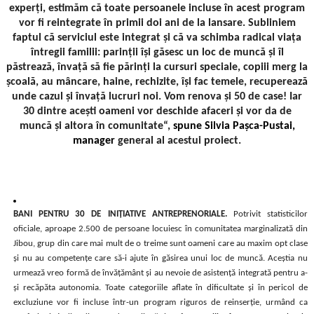
experți, estimăm că toate persoanele incluse în acest program
vor fi reintegrate în primii doi ani de la lansare. Subliniem
faptul că serviciul este integrat și că va schimba radical viața
întregii familii: parinții își găsesc un loc de muncă și îl
păstrează, învață să fie părinți la cursuri speciale, copiii merg la
școală, au mâncare, haine, rechizite, își fac temele, recuperează
unde cazul și învață lucruri noi. Vom renova și 50 de case! Iar
30 dintre acești oameni vor deschide afaceri și vor da de
muncă și altora în comunitate“,
spune Silvia Pașca-Pustai,
manager
general al acestui proiect.
BANI PENTRU 30 DE INIȚIATIVE ANTREPRENORIALE.
Potrivit statisticilor
oficiale, aproape 2.500 de persoane locuiesc în comunitatea marginalizată din
Jibou, grup din care mai mult de o treime sunt oameni care au maxim opt clase
și nu au competențe care să-i ajute în găsirea unui loc de muncă. Aceștia nu
urmează vreo formă de învățământ și au nevoie de asistență integrată pentru a-
și recăpăta autonomia. Toate categoriile aflate în dificultate și în pericol de
excluziune vor fi incluse într-un program riguros de reinserție, urmând ca