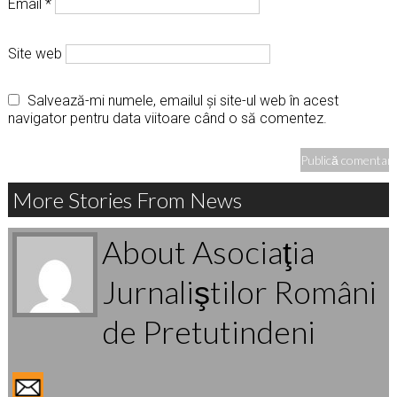
Email
*
Site web
Salvează-mi numele, emailul și site-ul web în acest
navigator pentru data viitoare când o să comentez.
More Stories From News
About Asociaţia
Jurnaliştilor Români
de Pretutindeni