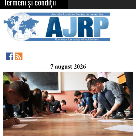
Termeni și condiții
Asociația
RSS
7 august 2026
Feed
Jurnaliștilor
Români
de
Pretutindeni
on
Facebook