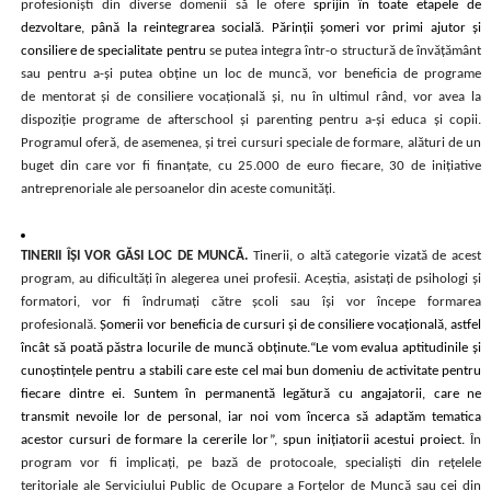
profesioniști din diverse domenii să le ofere
sprijin în toate etapele de
dezvoltare, până la reintegrarea socială. Părinții șomeri vor primi ajutor și
consiliere de specialitate pentru
se putea integra într-o structură de învățământ
sau pentru a-și putea obține un loc de muncă, vor beneficia de programe
de mentorat și de consiliere vocațională și, nu în ultimul rând, vor avea la
dispoziție programe de afterschool și parenting pentru a-și educa și copii.
Programul oferă, de asemenea, și trei cursuri speciale de formare, alături de un
buget din care vor fi finanțate, cu 25.000 de euro fiecare, 30 de inițiative
antreprenoriale ale persoanelor din aceste comunități.
TINERII ÎȘI VOR GĂSI LOC DE MUNCĂ.
Tinerii, o altă categorie vizată de acest
program, au dificultăți în alegerea unei profesii. Aceștia, asistați de psihologi și
formatori, vor fi îndrumați către școli sau își vor începe formarea
profesională.
Șomerii vor beneficia de cursuri și de consiliere vocațională, astfel
încât să poată păstra locurile de muncă obținute.
“
Le vom evalua aptitudinile și
cunoștințele pentru a stabili care este cel mai bun domeniu de activitate pentru
fiecare dintre ei. Suntem în permanentă legătură cu angajatorii, care ne
transmit nevoile lor de personal, iar noi vom încerca să adaptăm tematica
acestor cursuri de formare la cererile lor”, spun inițiatorii acestui proiect.
În
program vor fi implicați, pe bază de protocoale, specialiști din rețelele
teritoriale ale Serviciului Public de Ocupare a Forțelor de Muncă sau cei din