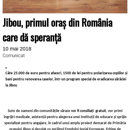
Jibou, primul oraș din România
care dă speranță
10 mai 2018
Comunicat
Câte 25.000 de euro pentru afaceri, 1500 de lei pentru școlarizarea copiilor și
bani pentru renovarea caselor, într-un program special de eradicarea sărăciei
la Jibou
Sute de oameni din comunitățile sărace
vor fi consiliați gratuit
, vor primi
îngrijiri medicale, asistență pentru alegerea unei instituții de educare și sprijin
specializat pentru angajare, în cadrul unui amplu proiect demarat de Primăria
orașului Jibou și derulat cu sprijinul Fondului Social European. Echipe de