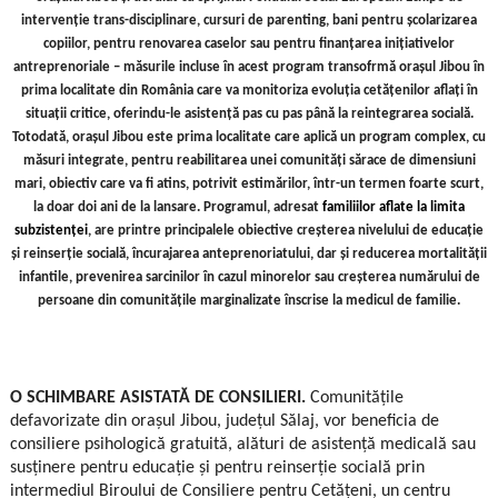
intervenție trans-disciplinare, cursuri de parenting, bani pentru școlarizarea
copiilor, pentru renovarea caselor sau pentru finanțarea inițiativelor
antreprenoriale – măsurile incluse în acest program transofrmă orașul Jibou în
prima localitate din România care va monitoriza evoluția cetățenilor aflați în
situații critice, oferindu-le asistență pas cu pas până la reintegrarea socială.
Totodată, orașul Jibou este prima localitate care aplică un program complex, cu
măsuri integrate, pentru reabilitarea unei comunități sărace de dimensiuni
mari, obiectiv care va fi atins, potrivit estimărilor, într-un termen foarte scurt,
la doar doi ani de la lansare. Programul, adresat
familiilor aflate la limita
subzistenței
, are printre principalele obiective creșterea nivelului de educație
și reinserție socială, încurajarea anteprenoriatului, dar și reducerea mortalității
infantile, prevenirea sarcinilor în cazul minorelor sau creșterea numărului de
persoane din comunitățile marginalizate înscrise la medicul de familie.
O SCHIMBARE ASISTATĂ DE CONSILIERI.
Comunitățile
defavorizate din orașul Jibou, județul Sălaj, vor beneficia de
consiliere psihologică gratuită, alături de asistență medicală sau
susținere pentru educație și pentru reinserție socială prin
intermediul Biroului de Consiliere pentru Cetățeni, un centru