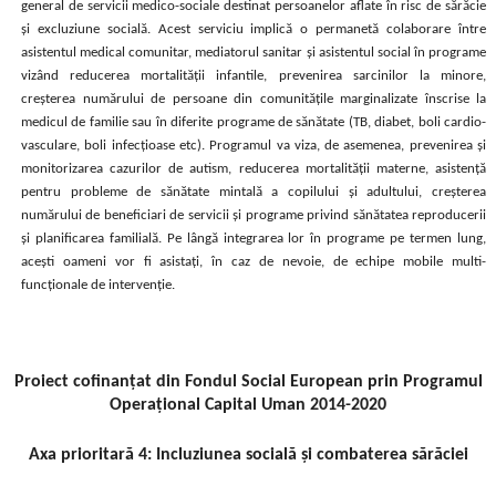
general de servicii medico-sociale destinat persoanelor aflate în risc de sărăcie
și excluziune socială. Acest serviciu implică o permanetă colaborare între
asistentul medical comunitar, mediatorul sanitar și asistentul social în programe
vizând reducerea mortalității infantile, prevenirea sarcinilor la minore,
creșterea numărului de persoane din comunitățile marginalizate înscrise la
medicul de familie sau în diferite programe de sănătate (TB, diabet, boli cardio-
vasculare, boli infecțioase etc). Programul va viza, de asemenea, prevenirea și
monitorizarea cazurilor de autism, reducerea mortalității materne, asistență
pentru probleme de sănătate mintală a copilului și adultului, creșterea
numărului de beneficiari de servicii și programe privind sănătatea reproducerii
și planificarea familială. Pe lângă integrarea lor în programe pe termen lung,
acești oameni vor fi asistați, în caz de nevoie, de echipe mobile multi-
funcționale de intervenție.
Proiect cofinanțat din Fondul Social European prin Programul
Operaţional Capital Uman 2014-2020
Axa prioritară 4: Incluziunea socială și combaterea sărăciei