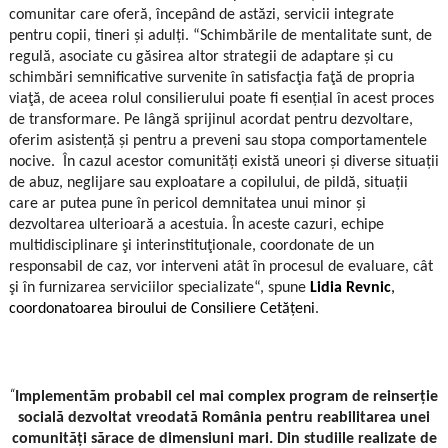
comunitar care oferă, începând de astăzi, servicii integrate
pentru copii, tineri și adulți.
“Schimbările de mentalitate sunt, de
regulă, asociate cu găsirea altor strategii de adaptare și cu
schimbări semnificative survenite în satisfacţia faţă de propria
viaţă, de aceea rolul consilierului poate fi esențial în acest proces
de transformare. Pe lângă sprijinul acordat pentru dezvoltare,
oferim asistență și pentru a preveni sau stopa comportamentele
nocive. În cazul acestor comunități există uneori și diverse situații
de abuz, neglijare sau exploatare a copilului, de pildă, situații
care ar putea pune în pericol demnitatea unui minor și
dezvoltarea ulterioară a acestuia. În aceste cazuri, echipe
multidisciplinare şi interinstituţionale, coordonate de un
responsabil de caz, vor interveni atât în procesul de evaluare, cât
şi în furnizarea serviciilor specializate“, spune
Lidia Revnic
,
coordonatoarea biroului de Consiliere Cetățeni
.
“
Implementăm probabil cel mai complex program de reinserție
socială dezvoltat vreodată România pentru reabilitarea unei
comunități sărace de dimensiuni mari. Din studiile realizate de