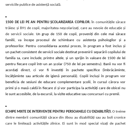
serviciile publice de asistență socială.
1500 DE LEI PE AN PENTRU ȘCOLARIZAREA COPIILOR.
În comunitățile sărace
trăiesc și 891 de copii, majoritatea neșcolarizați, care au nevoie de educație și
de servicii sociale.
Un grup de 150 de copii, proveniți din cele mai sărace
familii, va începe procesul de schimbare cu asistența psihologilor și a
profesorilor. Pentru consolidarea acestui proces, în program a fost inclus și
un pachet consistent de servicii sociale destinat prevenirii separării copilului de
familia sa, care include, printre altele, și un sprijin în valoare de 1500 de lei
pentru fiecare copil într-un an școlar (750 de lei pe semestru). Banii nu vor fi
acordați direct, ci vor fi investiți în pachete specifice (îmbrăcăminte,
încălțăminte sau articole de igienă personală). Copiii incluși în program vor
beneficia de sesiuni de educare complementare școlii, în cursul cărora vor
primi și o masă caldă în fiecare zi și vor participa la activități care de obicei nu
le sunt accesibile, de la excursii, la vizite educative sau concursuri cu premii.
ECHIPE MIXTE DE INTERVENȚIE PENTRU PERSOANELE CU DIZABILITĂȚI.
O treime
dintre membrii comunității sărace din Jibou au dizabilități sau au boli cronice
care le limitează activitățile zilnice. Ei sunt în mod special vizați de pachet