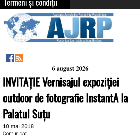
Termeni și condiții
Asociația
RSS
6 august 2026
Feed
Jurnaliștilor
Români
INVITAȚIE Vernisajul expoziției
de
Pretutindeni
on
outdoor de fotografie InstantA la
Facebook
Palatul Suțu
10 mai 2018
Comunicat