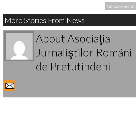
More Stories From News
About Asociaţia
Jurnaliştilor Români
de Pretutindeni