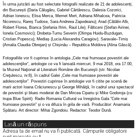
În urma jurizării au fost selectate fotografii realizate de 21 de adolescenți,
din București (Daria Călugăru, Gabriel Cărtărescu, Dalesia Cozorici,
Adrian Ionescu, Elisa Merca, Memet Mert, Adriana Mihalcea, Patricia
Nicorescu, Rareș Tudose, Sara Andreea Zapodeanu); Arad (Cătălin Alb,
Robert Florea, Bianca Ștefania Ifrim, Raul Lile); Fălticeni (Ștefan Airinei,
Ionela Cosmovici); Drobeta-Turnu Severin (Olimpa Huidu-Buzdugan,
Cristian Popescu); Mediaș (Lucia Alexandra Caragiov); Saravale–Timiș
(Amalia Claudia Obrejan) și Chișinău – Republica Moldova (Alina Gâscă).
Fotografiile vor fi cuprinse în antologia „Cele mai frumoase povestiri ale
adolescenţilor”, antologie ce va fi lansată miercuri, 9 mai 2018, ora 17.00,
la Muzeul Naţional al Literaturii Române din Bucureşti (str. Nicolae
Creţulescu, nr.8), în cadrul Galei „Cele mai frumoase povestiri ale
adolescenţilor”. Povestiri cuprinse în antologie vor fi citite pe scenă de
marii actori Ioana Crăciunescu şi George Mihăiţă, în cadrul unui spectacol
de povestiri şi blues moderat de Dan Mircea Cipariu şi Mike Godoroja (cu
trupa Blue Spirit). Radio Romania Cultural va înregistra Gala ”Cele mai
frumoase povestiri” și o va difuza în grila de vară. Producător: Anamaria
Spătaru. Art director: Mihai Zgondoiu. Redactor: Teodor Dună.
Lasă un răspuns
Adresa ta de email nu va fi publicată.
Câmpurile obligatorii
sunt marcate cu
*