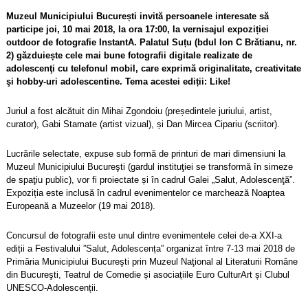
Muzeul Municipiului București invită persoanele interesate să
participe joi, 10 mai 2018, la ora 17:00, la vernisajul expoziției
outdoor de fotografie InstantA. Palatul Suțu (bdul Ion C Brătianu, nr.
2) găzduiește cele mai bune fotografii digitale realizate de
adolescenţi cu telefonul mobil, care exprimă originalitate, creativitate
şi hobby-uri adolescentine. Tema acestei ediții: Like!
Juriul a fost alcătuit din Mihai Zgondoiu (președintele juriului, artist,
curator), Gabi Stamate (artist vizual), și Dan Mircea Cipariu (scriitor).
Lucrările selectate, expuse sub formă de printuri de mari dimensiuni la
Muzeul Municipiului Bucureşti (gardul instituţiei se transformă în simeze
de spaţiu public), vor fi proiectate și în cadrul Galei „Salut, Adolescenţă”.
Expoziția este inclusă în cadrul evenimentelor ce marchează Noaptea
Europeană a Muzeelor (19 mai 2018).
Concursul de fotografii este unul dintre evenimentele celei de-a XXI-a
ediții a Festivalului ”Salut, Adolescența” organizat între 7-13 mai 2018 de
Primăria Municipiului Bucureşti prin Muzeul Naţional al Literaturii Române
din Bucureşti, Teatrul de Comedie și asociațiile Euro CulturArt și Clubul
UNESCO-Adolescenții.