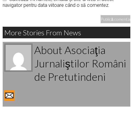
navigator pentru data viitoare când o să comentez.
More Stories From News
About Asociaţia
Jurnaliştilor Români
de Pretutindeni