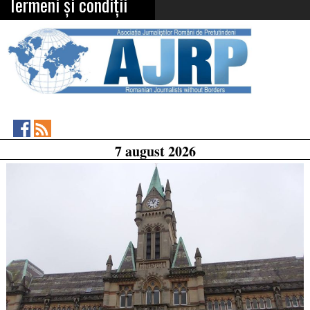
Termeni și condiții
Asociația
RSS
7 august 2026
Feed
Jurnaliștilor
Români
de
Pretutindeni
on
Facebook