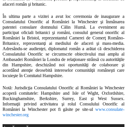
afaceri român şi britanic.
În ultima parte a vizitei a avut loc ceremonia de inaugurare a
Consulatului Onorific al României la Winchester şi înmânarea
patentei consulare domnului Călin Humă. La eveniment au
participat oficiali britanici şi români, consulul general onorific al
României la Bristol, reprezentantul Camerei de Comerţ Româno-
Britanice, reprezentanţi ai mediului de afaceri şi mass-media.
Adresându-se audienţei, diplomatul român a arătat că deschiderea
Consulatului Onorific se circumscrie obiectivului mai amplu al
Ambasadei României la Londra de relaţionare strânsă cu autorităţile
din Hampshire, deschizând noi oportunităţi de colaborare şi
acordând atenţie deosebită intereselor comunităţii româneşti care
locuieşte în Comitatul Hampshire.
Notă: Jurisdicţia Consulatului Onorific al României la Winchester
acoperă comitatele: Hampshire and Isle of Wight, Oxfordshire,
Buckinghamshire,
Berkshire, Surrey, East şi West Sussex.
Informaţii privind activitatea şi rolul Consulului Onorific al
României la Winchester pot fi găsite pe site-ul
www.consulate-
winchester.org