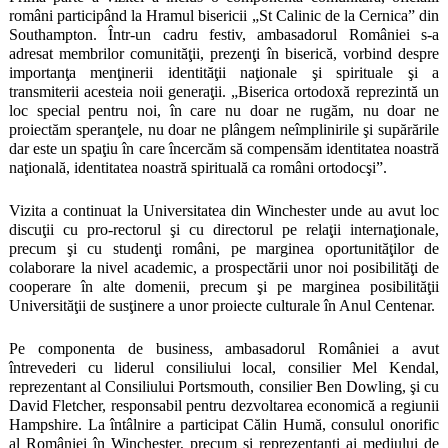
români participând la Hramul bisericii „St Calinic de la Cernica” din
Southampton. Într-un cadru festiv, ambasadorul României s-a
adresat membrilor comunităţii, prezenţi în biserică, vorbind despre
importanţa menţinerii identităţii naţionale şi spirituale şi a
transmiterii acesteia noii generaţii. „Biserica ortodoxă reprezintă un
loc special pentru noi, în care nu doar ne rugăm, nu doar ne
proiectăm speranţele, nu doar ne plângem neîmplinirile şi supărările
dar este un spaţiu în care încercăm să compensăm identitatea noastră
naţională, identitatea noastră spirituală ca români ortodocşi”.
Vizita a continuat la Universitatea din Winchester unde au avut loc
discuţii cu pro-rectorul şi cu directorul pe relaţii internaţionale,
precum şi cu studenţi români, pe marginea oportunităţilor de
colaborare la nivel academic, a prospectării unor noi posibilităţi de
cooperare în alte domenii, precum şi pe marginea posibilităţii
Universităţii de susţinere a unor proiecte culturale în Anul Centenar.
Pe componenta de business, ambasadorul României a avut
întrevederi cu liderul consiliului local, consilier Mel Kendal,
reprezentant al Consiliului Portsmouth, consilier Ben Dowling, şi cu
David Fletcher, responsabil pentru dezvoltarea economică a regiunii
Hampshire. La întâlnire a participat Călin Humă, consulul onorific
al României în Winchester, precum şi reprezentanţi ai mediului de