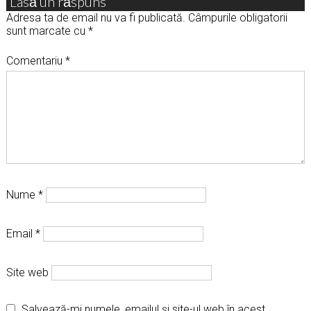
Lasă un răspuns
Adresa ta de email nu va fi publicată.
Câmpurile obligatorii
sunt marcate cu
*
Comentariu
*
Nume
*
Email
*
Site web
Salvează-mi numele, emailul și site-ul web în acest