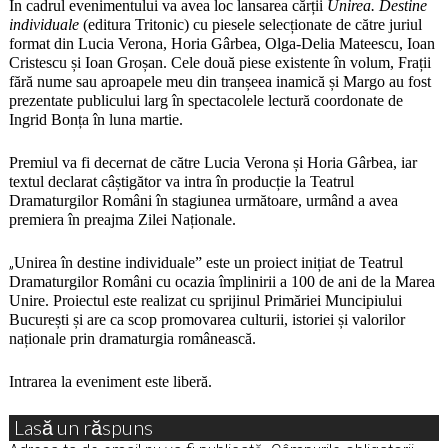
În cadrul evenimentului va avea loc lansarea cărții
Unirea. Destine
individuale
(editura Tritonic) cu piesele selecționate de către juriul
format din Lucia Verona, Horia Gârbea, Olga-Delia Mateescu, Ioan
Cristescu și Ioan Groșan. Cele două piese existente în volum, Frații
fără nume sau aproapele meu din tranșeea inamică și Margo au fost
prezentate publicului larg în spectacolele lectură coordonate de
Ingrid Bonța în luna martie.
Premiul va fi decernat de către Lucia Verona și Horia Gârbea, iar
textul declarat câștigător va intra în producție la Teatrul
Dramaturgilor Români în stagiunea următoare, urmând a avea
premiera în preajma Zilei Naționale.
„
Unirea în destine individuale” este un proiect inițiat de Teatrul
Dramaturgilor Români cu ocazia împlinirii a 100 de ani de la Marea
Unire. Proiectul este realizat cu sprijinul Primăriei Muncipiului
București și are ca scop promovarea culturii, istoriei și valorilor
naționale prin dramaturgia românească.
Intrarea la eveniment este liberă.
Lasă un răspuns