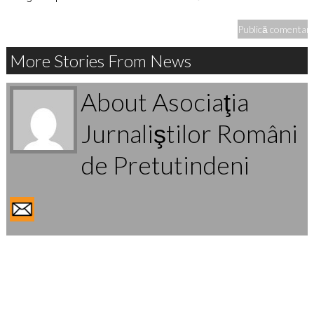
More Stories From News
About Asociaţia
Jurnaliştilor Români
de Pretutindeni