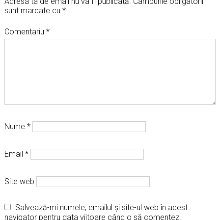
Adresa ta de email nu va fi publicată.
Câmpurile obligatorii
sunt marcate cu
*
Comentariu
*
Nume
*
Email
*
Site web
Salvează-mi numele, emailul și site-ul web în acest
navigator pentru data viitoare când o să comentez.