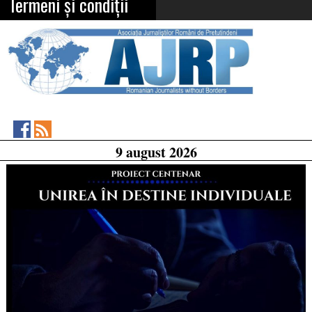
Termeni și condiții
Asociația
RSS
9 august 2026
Feed
Jurnaliștilor
Români
de
Pretutindeni
on
Facebook