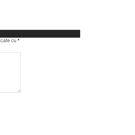
arcate cu
*