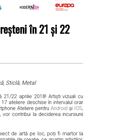
reșteni în 21 și 22
ă, Sticlă, Metal
21/22 aprilie 2018! Artiști vizuali cu
 17 ateliere deschise în intervalul orar
rtphone Ateliere pentru
Android
și
IOS
,
vor contribui la deciderea incursiunii
iect de artă pe loc, poți fi martor la
ațiile de creație, ce aparțin artiștilor: