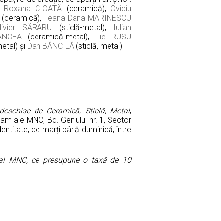
a Roxana CIOATĂ
(ceramică),
Ovidiu
(ceramică),
Ileana Dana MARINESCU
livier SĂRARU
(sticlă-metal),
Iulian
ANCEA
(ceramică-metal),
Ilie RUSU
metal) și
Dan BĂNCILĂ
(sticlă, metal)
e deschise de Ceramică, Sticlă, Metal
,
ram ale MNC, Bd. Geniului nr. 1, Sector
entitate, de marți până duminică, între
tă al MNC, ce presupune o taxă de 10