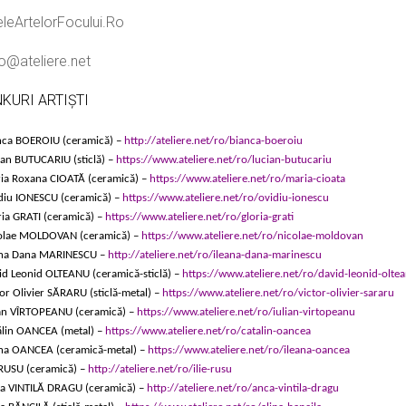
eleArtelorFocului.Ro
fo@ateliere.net
NKURI ARTIȘTI
nca BOEROIU (ceramică) –
http://ateliere.net/ro/bianca-boeroiu
ian BUTUCARIU (sticlă) –
https://www.ateliere.net/ro/lucian-butucariu
ia Roxana CIOATĂ (ceramică) –
https://www.ateliere.net/ro/maria-cioata
diu IONESCU (ceramică) –
https://www.ateliere.net/ro/ovidiu-ionescu
ria GRATI (ceramică) –
https://www.ateliere.net/ro/gloria-grati
olae MOLDOVAN (ceramică) –
https://www.ateliere.net/ro/nicolae-moldovan
ana Dana MARINESCU –
http://ateliere.net/ro/ileana-dana-marinescu
id Leonid OLTEANU (ceramică-sticlă) –
https://www.ateliere.net/ro/david-leonid-olte
or Olivier SĂRARU (sticlă-metal) –
https://www.ateliere.net/ro/victor-olivier-sararu
ian VÎRTOPEANU (ceramică) –
https://www.ateliere.net/ro/iulian-virtopeanu
ălin OANCEA (metal) –
https://www.ateliere.net/ro/catalin-oancea
ana OANCEA (ceramică-metal) –
https://www.ateliere.net/ro/ileana-oancea
 RUSU (ceramică) –
http://ateliere.net/ro/ilie-rusu
a VINTILĂ DRAGU (ceramică) –
http://ateliere.net/ro/anca-vintila-dragu