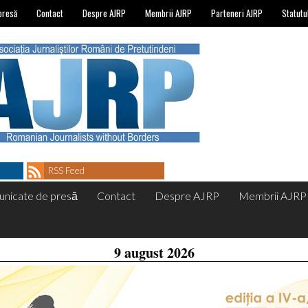
presă
Contact
Despre AJRP
Membrii AJRP
Parteneri AJRP
Statutu
RSS Feed
nicate de presă
Contact
Despre AJRP
Membrii AJRP
9 august 2026