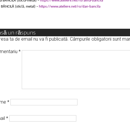
a BĂNCILĂ (sticlă-metal) –
https://www.ateliere.net/ro/alina-bancila
BĂNCILĂ (sticlă, metal) –
https://www.ateliere.net/ro/dan-bancila
asă un răspuns
esa ta de email nu va fi publicată.
Câmpurile obligatorii sunt m
mentariu
*
ume
*
ail
*