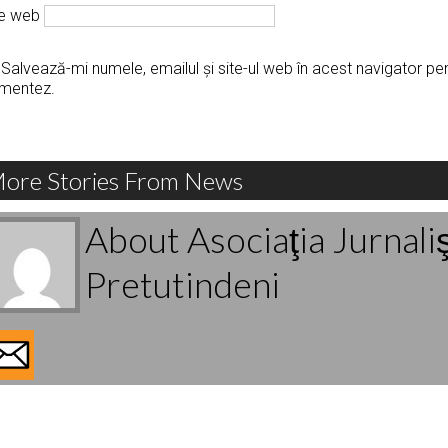
te web
Salvează-mi numele, emailul și site-ul web în acest navigator pe
mentez.
ore Stories From News
About Asociaţia Jurnali
Pretutindeni