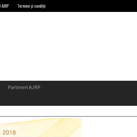
l AJRP
Termeni și condiții
Parteneri AJRP