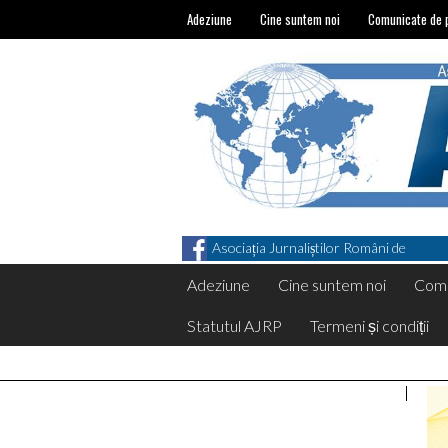
Adeziune
Cine suntem noi
Comunicate de 
Asociația Jurnaliștilor Români de
Pretutindeni on Facebook
Adeziune
Cine suntem noi
Comu
Statutul AJRP
Termeni și condiții