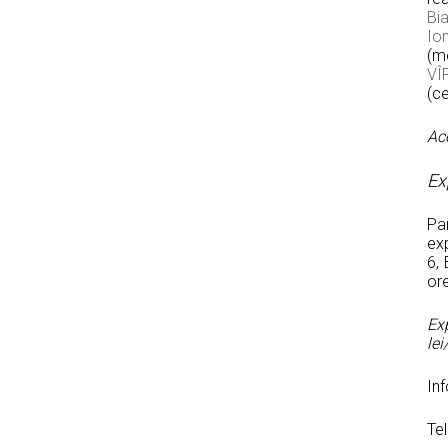
Bi
Io
(m
VÎ
(c
Ace
Ex
Pa
exp
6, 
ore
Ex
le
Inf
Te