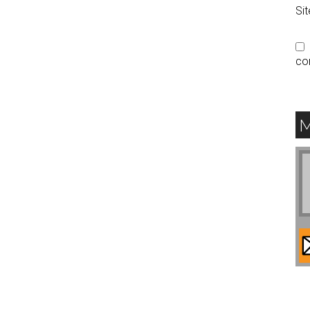
Si
co
M