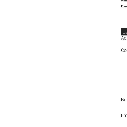
Alin
Dan 
L
Adr
Co
N
Em