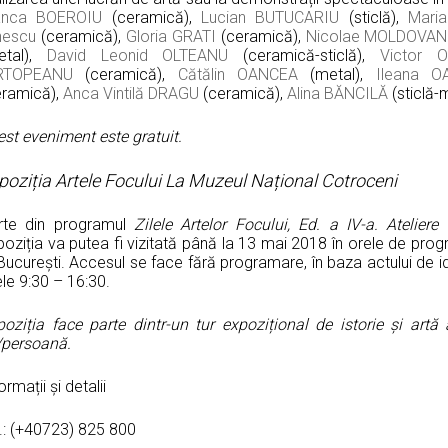
anca BOEROIU
(ceramică),
Lucian BUTUCARIU
(sticlă),
Mari
nescu
(ceramică),
Gloria GRATI
(ceramică),
Nicolae MOLDOVAN
etal),
David Leonid OLTEANU
(ceramică-sticlă),
Victor O
RTOPEANU
(ceramică),
Cătălin OANCEA
(metal),
Ileana O
eramică),
Anca Vintilă DRAGU
(ceramică),
Alina BĂNCILĂ
(sticlă-
st eveniment este gratuit.
poziția Artele Focului La Muzeul Național Cotroceni
rte din programul
Zilele Artelor Focului, Ed. a IV-a. Atelier
oziția va putea fi vizitată până la 13 mai 2018 în orele de prog
București. Accesul se face fără programare, în baza actului de id
le 9:30 – 16:30.
poziția face parte dintr-un tur expozițional de istorie și ar
i/persoană.
ormații și detalii
l.: (+40723) 825 800