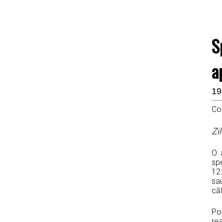
S
a
19
Co
Zi
O 
spe
12:
sau
căt
Poț
rea