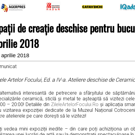
pații de creație deschise pentru bucu
prilie 2018
 aprilie 2018
municat
lele Artelor Focului, Ed. a IV-a. Ateliere deschise de Ceramic
alternativă interesantă de petrecere a sfârșitului de săptămână 
cializările ceramică, sticlă și metal te așteaptă să vizitezi cele
00 – 20:00! Detaliile din
ZileleArtelorFocului.Ro
și aplicația sma
 vizitarea expoziției dedicate de la Muzeul Național Cotroceni, 
re atelierele pe care dorești să le vizitezi!
i vedea mini expoziții inedite – din care poți achiziționa un ob
lizarea unei lucrări de artă sau la demonstrații spectaculoase în sp