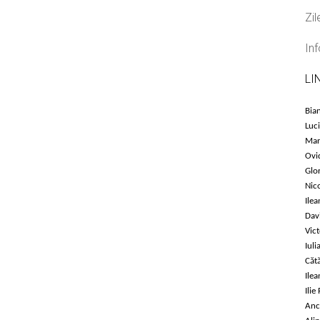
Zil
In
LI
Bia
Luc
Mar
Ovi
Glo
Nic
Ile
Dav
Vict
Iul
Căt
Ile
Ilie
Anc