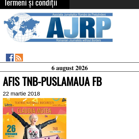
Termeni și condiții
Asociația
RSS
6 august 2026
Feed
Jurnaliștilor
Români
AFIS TNB-PUSLAMAUA FB
de
Pretutindeni
on
22 martie 2018
Facebook