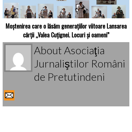
Moștenirea care o lăsăm generațiilor viitoare Lansarea
cărții „Valea Cuțignei. Locuri și oameni”
About Asociaţia
Jurnaliştilor Români
de Pretutindeni