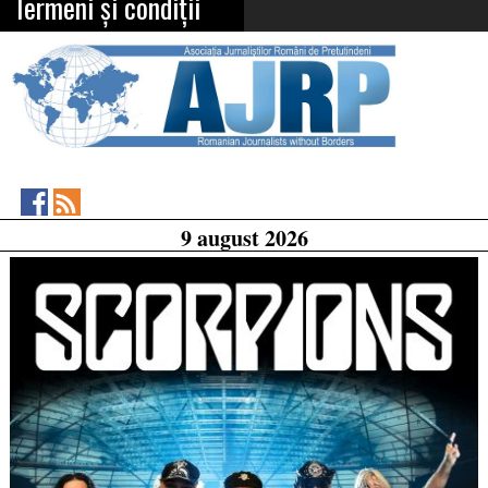
Termeni și condiții
Asociația
RSS
9 august 2026
Feed
Jurnaliștilor
Români
de
Pretutindeni
on
Facebook