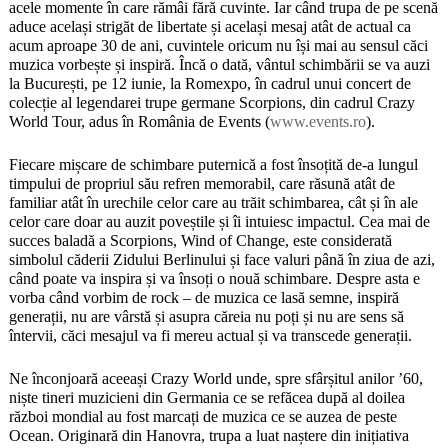
acele momente în care rămâi fără cuvinte. Iar când trupa de pe scenă
aduce același strigăt de libertate și același mesaj atât de actual ca
acum aproape 30 de ani, cuvintele oricum nu își mai au sensul căci
muzica vorbește și inspiră. Încă o dată, vântul schimbării se va auzi
la București, pe 12 iunie, la Romexpo, în cadrul unui concert de
colecție al legendarei trupe germane Scorpions, din cadrul Crazy
World Tour, adus în România de Events (
www.events.ro
).
Fiecare mișcare de schimbare puternică a fost însoțită de-a lungul
timpului de propriul său refren memorabil, care răsună atât de
familiar atât în urechile celor care au trăit schimbarea, cât și în ale
celor care doar au auzit poveștile și îi intuiesc impactul. Cea mai de
succes baladă a Scorpions, Wind of Change, este considerată
simbolul căderii Zidului Berlinului și face valuri până în ziua de azi,
când poate va inspira și va însoți o nouă schimbare. Despre asta e
vorba când vorbim de rock – de muzica ce lasă semne, inspiră
generații, nu are vârstă și asupra căreia nu poți și nu are sens să
întervii, căci mesajul va fi mereu actual și va transcede generații.
Ne înconjoară aceeași Crazy World unde, spre sfârșitul anilor
’60,
ni
ște tineri muzicieni din Germania ce se refăcea după al doilea
război mondial au fost marcați de muzica ce se auzea de peste
Ocean. Originară din Hanovra, trupa a luat naștere din inițiativa