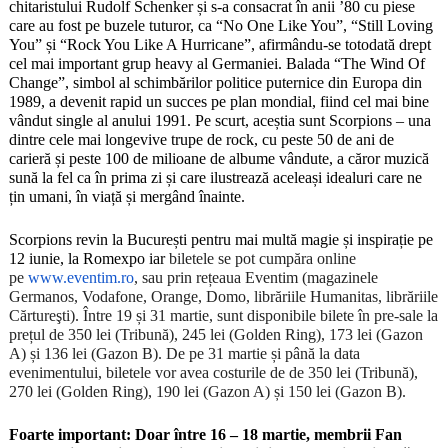
chitaristului Rudolf Schenker și s-a consacrat în anii
’80 cu piese
care au fost pe buzele tuturor, ca “No One Like You”, “Still Loving
You”
și
“Rock You Like A Hurricane”, afirmându-se totodată drept
cel mai important grup heavy al Germaniei. Balada
“The Wind Of
Change”, simbol al schimb
ărilor politice puternice din Europa din
1989, a devenit rapid un succes pe plan mondial, fiind cel mai bine
vândut single al anului 1991. Pe scurt, aceștia sunt Scorpions – una
dintre cele mai longevive trupe de rock, cu peste 50 de ani de
carieră și peste 100 de milioane de albume vândute, a căror muzică
sună la fel ca în prima zi și care ilustrează aceleași idealuri care ne
țin umani, în viață și mergând înainte.
Scorpions revin la București pentru mai multă magie și inspirație pe
12 iunie, la Romexpo iar
biletele se pot cumpăra online
pe
www.eventim.ro
, sau prin rețeaua Eventim (magazinele
Germanos, Vodafone, Orange, Domo, librăriile Humanitas, librăriile
Cărtureşti).
Între 19 și 31 martie, sunt disponibile bilete în pre-sale la
prețul de 350 lei (Tribună), 245 lei (Golden Ring), 173 lei (Gazon
A) și 136 lei (Gazon B). De pe 31 martie și până la data
evenimentului, biletele vor avea costurile de de 350 lei (Tribună),
270 lei (Golden Ring), 190 lei (Gazon A) și 150 lei (Gazon B).
Foarte important: Doar între 16 – 18 martie, membrii Fan