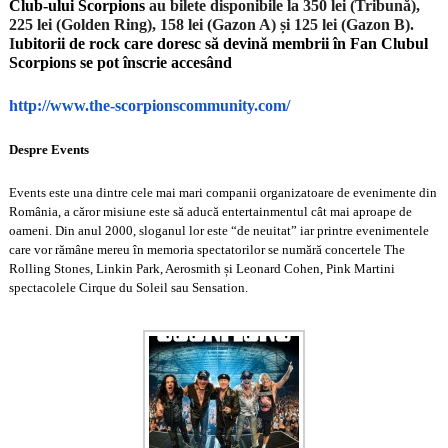
Club-ului Scorpions
au bilete disponibile la 350 lei (Tribună),
225 lei (Golden Ring), 158 lei (Gazon A) și 125 lei (Gazon B).
I
ubitorii de rock care doresc să devină membrii în Fan Clubul
Scorpions se pot înscrie accesând
http://www.the-scorpionscommunity.com/
Despre Events
Events este una dintre cele mai mari companii organizatoare de evenimente din
România, a căror misiune este să aducă entertainmentul cât mai aproape de
oameni. Din anul 2000, sloganul lor este “de neuitat” iar printre evenimentele
care vor rămâne mereu în memoria spectatorilor se numără concertele
The
Rolling Stones, Linkin Park, Aerosmith și Leonard Cohen, Pink Martini
spectacolele Cirque du Soleil sau Sensation.