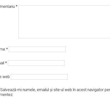
mentariu
*
ume
*
ail
*
te web
Salvează-mi numele, emailul și site-ul web în acest navigator pe
mentez.