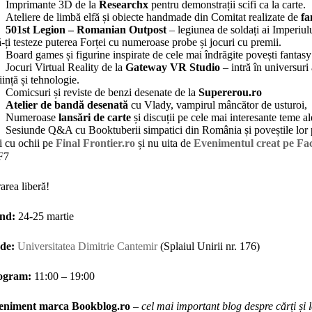
Imprimante 3D de la
Researchx
pentru demonstrații scifi ca la carte.
Ateliere de limbă elfă și obiecte handmade din Comitat realizate de
fa
501st Legion – Romanian Outpost
– legiunea de soldați ai Imperiul
ă-ți testeze puterea Forței cu numeroase probe și jocuri cu premii.
Board games și figurine inspirate de cele mai îndrăgite povești fantasy
Jocuri Virtual Reality de la
Gateway VR Studio
– intră în universuri 
tiință și tehnologie.
Comicsuri și reviste de benzi desenate de la
Supererou.ro
Atelier de bandă desenată
cu Vlady, vampirul mâncător de usturoi,
Numeroase
lansări de carte
și discuții pe cele mai interesante teme 
Sesiunde Q&A cu Booktuberii simpatici din România și poveștile lor p
i cu ochii pe
Final Frontier.ro
și nu uita de
Evenimentul creat pe Fa
F7
rarea liberă!
nd:
24-25 martie
de:
Universitatea Dimitrie Cantemir
(Splaiul Unirii nr. 176)
ogram:
11:00 – 19:00
eniment marca Bookblog.ro
–
cel mai important blog despre cărți și 