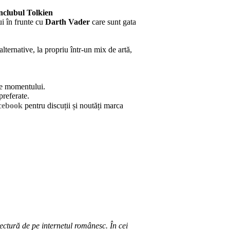
nclubul Tolkien
ui în frunte cu
Darth Vader
care sunt gata
alternative, la propriu într-un mix de artă,
ale momentului.
referate.
cebook
pentru discuții și noutăți marca
lectură de pe internetul românesc. În cei