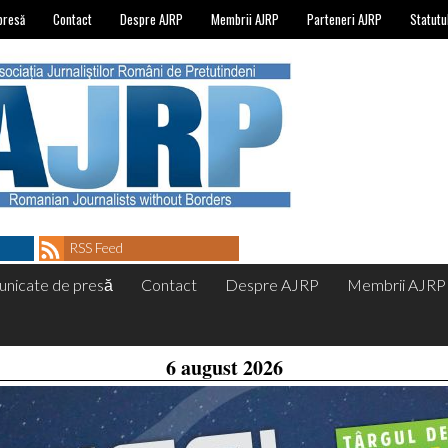
presă
Contact
Despre AJRP
Membrii AJRP
Parteneri AJRP
Statutu
RSS Feed
nicate de presă
Contact
Despre AJRP
Membrii AJRP
6 august 2026