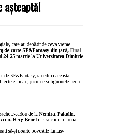
e așteaptă!
spațiale, care au depășit de ceva vreme
târg de carte SF&Fantasy din țară,
Final
l 24-25 martie la Universitatea Dimitrie
ilor de SF&Fantasy, iar ediția aceasta,
ectele fanart, jocurile și figurinele pentru
 pachete-cadou de la
Nemira, Paladin,
avcon, Herg Benet
etc. și cărți în limba
ați să-și poarte poveștile fantasy