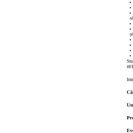
s
ș
Sta
#F
Int
Câ
Un
Pr
Ev