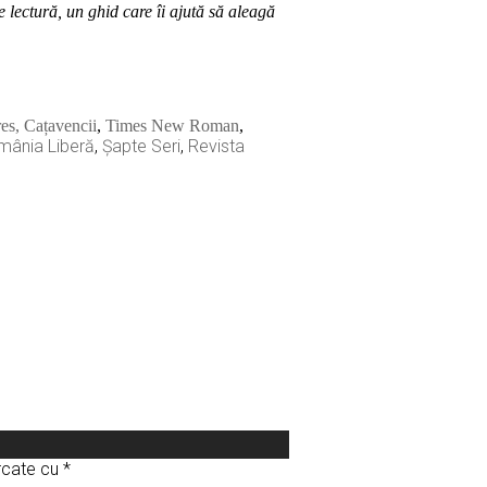
de lectură, un ghid care îi ajută să aleagă
es,
Cațavencii
,
Times New Roman
,
mânia Liberă
,
Șapte Seri
,
Revista
arcate cu
*