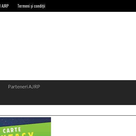
l AJRP
Termeni și condiții
Parteneri AJRP