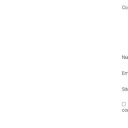
Co
N
Em
Si
co