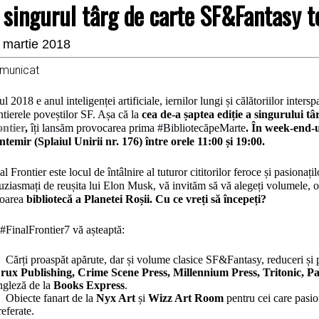
 singurul târg de carte SF&Fantasy t
 martie 2018
municat
l 2018 e anul inteligenței artificiale, iernilor lungi și călătoriilor inter
ntierele poveștilor SF. Așa că la
cea de-a șaptea ediție a singurului 
ntier
,
îți lansăm provocarea prima #BibliotecăpeMarte
. În week-end-u
temir (Splaiul Unirii nr. 176) între orele 11:00 și 19:00.
al Frontier este locul de întâlnire al tuturor cititorilor feroce și pasionaț
uziasmați de reușita lui Elon Musk, vă invităm să vă alegeți volumele, obi
toarea
bibliotecă a Planetei Roșii. Cu ce vreți să începeți?
#FinalFrontier7 vă așteaptă:
Cărți proaspăt apărute, dar și volume clasice SF&Fantasy, reduceri și
rux Publishing, Crime Scene Press, Millennium Press, Tritonic, P
ngleză de la
Books Express
.
Obiecte fanart de la
Nyx Art
și
Wizz Art Room
pentru cei care pasion
referate.