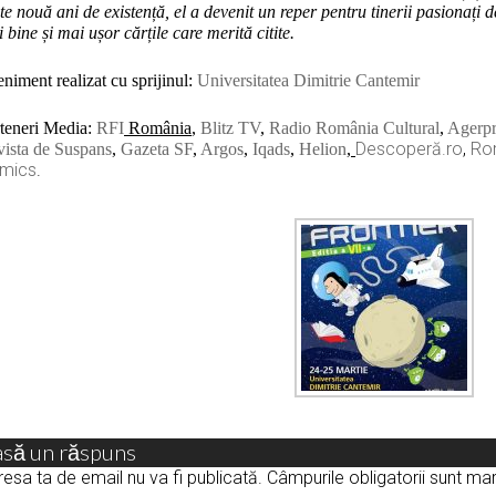
te nouă ani de
existență
, el a devenit un reper pentru tinerii pasionați 
 bine și mai ușor cărțile care merită citite.
niment realizat cu sprijinul:
Universitatea Dimitrie Cantemir
teneri Media:
RFI
România
,
Blitz TV
,
Radio România Cultural
,
Agerpr
Descoperă.ro
,
Ro
ista de Suspans
,
Gazeta SF
,
Argos
,
Iqads
,
Helion
,
mics
.
asă un răspuns
esa ta de email nu va fi publicată.
Câmpurile obligatorii sunt m