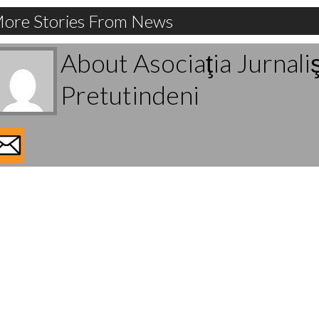
ore Stories From News
About Asociaţia Jurnali
Pretutindeni