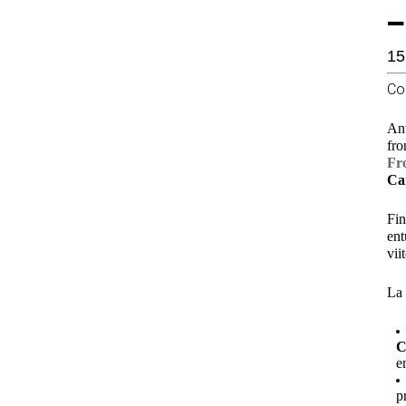
–
15
Co
Anu
fro
Fro
Can
Fin
ent
vii
La 
C
e
p