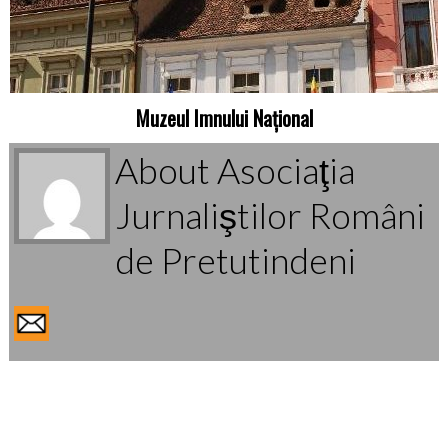
Muzeul Imnului Național
About Asociaţia
Jurnaliştilor Români
de Pretutindeni