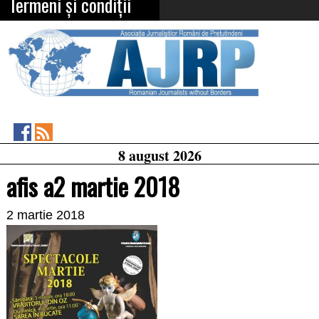
Termeni și condiții
Asociația
RSS
8 august 2026
Feed
Jurnaliștilor
Români
afis a2 martie 2018
de
Pretutindeni
on
2 martie 2018
Facebook