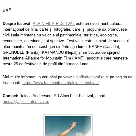
###
Despre festival:
ALPIN FILM FESTIVAL
este un eveniment cultural
internaţional de film, carte și fotografie, care îşi propune să promoveze
civilizația montană cu valorile ei
patrimoniale, turistice, ecologice,
economice, de educaţie şi sportive. Festivalul este inspirat de succesul
altor manifestări de acest gen din întreaga lume: BANFF (Canada),
GRENOBLE (Franța), KATMANDU (Nepal) și se bucură de sprijinul
International Alliance for Mountain Film (IAMF), asociație care reunește
peste 25 de festivaluri de profil din întreaga lume.
Mai multe informații puteți găsi pe
www.alpinfilmfestival.ro
și pe pagina de
Facebook:
https://www.facebook.com/alpinfilmfestival/
Contact:
Raluca Andreescu, PR Alpin Film Festival, email:
media@alpinfilmfestival.ro