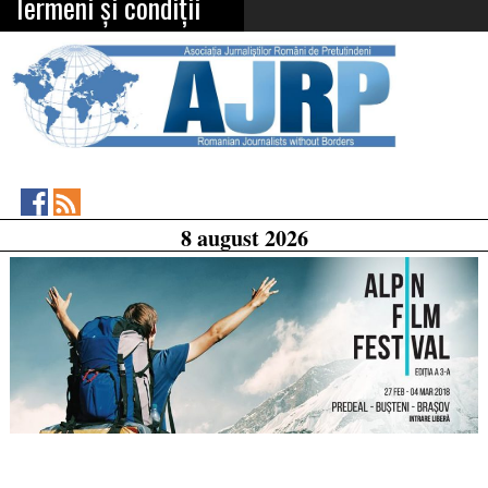
Termeni și condiții
Asociația
RSS
8 august 2026
Feed
Jurnaliștilor
Români
de
Pretutindeni
on
Facebook