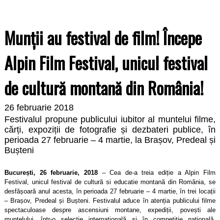
Munții au festival de film! Începe
Alpin Film Festival, unicul festival
de cultură montană din România!
26 februarie 2018
Festivalul propune publicului iubitor al muntelui filme,
cărți, expoziții de fotografie și dezbateri publice, în
perioada 27 februarie – 4 martie, la Brașov, Predeal și
Bușteni
București, 26 februarie, 2018
– Cea de-a treia ediție a Alpin Film
Festival, unicul festival de cultură si educatie montană din România, se
desfășoară anul acesta, în perioada 27 februarie – 4 martie, în trei locații
– Brașov, Predeal și Bușteni. Festivalul aduce
în
atenția publicului filme
spectaculoase despre ascensiuni montane, expediții, povești ale
muntelului,
într-o
selecție internațională și în competiție națională,