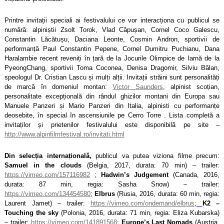
Printre invitații speciali ai festivalului ce vor interacționa cu publicul se
numără: alpiniștii Zsolt Torok, Vlad Căpușan, Cornel Coco Galescu,
Constantin Lăcătușu, Daciana Leonte, Cosmin Andron, sportivii de
performanță Paul Constantin Pepene, Cornel Dumitru Puchianu, Dana
Haralambie recent reveniți în țară de la Jocurile Olimpice de Iarnă de la
PyeongChang, sportivii Toma Coconea, Denisa Dragomir, Silviu Bălan,
speologul Dr. Cristian Lascu și mulți alții. Invitații străini sunt personalități
de marcă în domeniul montan:
Victor Saunders
, alpinist scoțian,
personalitate excepțională din rândul ghizilor montani din Europa sau
Manuele Panzeri și Mario Panzeri din Italia, alpinisti cu performanțe
deosebite, în special în ascensiunile pe Cerro Torre . Lista completă a
invitaților și prietenilor festivalului este disponibilă pe site –
http://www.alpinfilmfestival.ro/invitati.html
Din selecția internațională,
publicul va putea viziona filme precum:
Samuel in the clouds
(Belgia, 2017, durata: 70 min) – trailer:
https://vimeo.com/157116982
;
Hadwin’s Judgement
(Canada, 2016,
durata: 87 min, regia: Sasha Snow) – trailer:
https://vimeo.com/134454580
;
Elbrus
(Rusia, 2016, durata: 60 min, regia:
Laurent Jamet) – trailer:
https://vimeo.com/ondemand/elbrus
;
K2 –
Touching the sky
(Polonia, 2016, durata: 71 min, regia: Eliza Kubarska)
– trailer:
https://vimeo.com/141891568
;
Europe’s Last Nomads
(Austria,