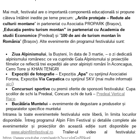
Mai mult, festivalul are o importantă componentă educațională si propune
câteva întâlniri inedite pe teme precum:
„Ariile protejate – Redute ale
culturii montane
” in parteneriat cu Asociatia PROPARK (Brașov),
„
Educația pentru turism montan” in parteneriat cu Academia de
studii Economice
(Predeal) și ”
100 de ani de turism montan în
România
” (Brașov). Alte evenimente din programul festivalului sunt:
Ziua Alpinismului
, la Bușteni, în data de 3 martie, – o zi dedicată
alpinismului românesc ce va cuprinde Gala Alpinismului și proiecțiile
filmelor ce reflectă trei expediții ale unor alpiniști români în Aconcagua,
Cerro Torre și KHAN TENGRI
Expoziții de fotografie
– Expoziția „
Apa”
cu sprijinul Asociatiei
Forona, Expoziția
Via Carpatica
cu sprijinul SKV (mai multe informații
)
aici
Concursuri sportive
cu premii oferite de sponsorii festivalului: Cupa
școlilor de schi la Predeal, Concurs schi de tură –
Predeal Vertical
Race
.
Bucătăria Muntelui –
evenimente de degustare a produselor și
preparatelor specifice muntelui
Intrarea la toate evenimentele festivalului este liberă, în limita locurilor
disponibile. Întreg programul Alpin Film Festival și detaliile complete ale
evenimentelor și proiecțiilor din această ediție sunt disponibile pe
.
www.alpinfilmfestival.ro
Trailer-ul video al festivalului:
https://www.youtube.com/watch?v=cxlqGsBNugI
.