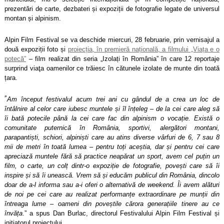
prezentări de carte, dezbateri și expoziții de fotografie legate de universul
montan și alpinism.
Alpin Film Festival se va deschide miercuri, 28 februarie, prin vernisajul a
două expozi
ții foto și
proiecția, în premieră națională, a filmului „Viața e o
potecă”
– film realizat din seria „Izolați în România” în care 12 reportaje
surprind viaţa oamenilor ce trăiesc în cătunele izolate de munte din toată
țara.
”
Am început festivalul acum trei ani cu gândul de a crea un loc de
întâlnire al celor care iubesc muntele și îl înțeleg – de la cei care aleg să
îi bată potecile până la cei care fac din alpinism o vocație. Există o
comunitate puternică în România, sportivi, alergători montani,
parapantiști, schiori, alpiniști care au atins diverse vârfuri de 6, 7 sau 8
mii de metri în toată lumea – pentru toți aceștia, dar și pentru cei care
apreciază muntele fără să practice neapărat un sport, avem cel puțin un
film, o carte, un colț dintr-o expoziție de fotografie, povești care să îi
inspire și să îi unească. Vrem să și educăm publicul din România, dincolo
doar de a-l informa sau a-i oferi o alternativă de weekend. Îi avem alături
de noi pe cei care au realizat performanțe extraordinare pe munții din
întreaga lume – oameni din poveștile cărora generațiile tinere au ce
învăța
.” a spus Dan Burlac, directorul Festivalului Alpin Film Festival și
inițiatorul proiectului.