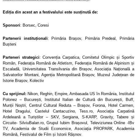
Ediția din acest an a festivalului este susținută de:
Sponsori
: Borsec, Coresi
Partenerii instituționali
: Primăria Brașov, Primăria Predeal, Primăria
Bușteni
Parteneri strategici
: Conven
ț
ia Carpatica, Comitetul Olimpic și Sportiv
Român, Federația Română de Atletism, Federația Română de Alpinism și
Escaladă, Universitatea Transilvania din Brașov, Asociația Națională a
Salvatorilor Montani, Agenția Metropolitană Brașov, Muzeul Județean de
Istorie Brașov, Kolectiv
Cu sprijinul:
Nikon, Reghin, Empire, Ambasada US în România, Institutul
Polonez – București, Institutul Italian de Cultură din București, Buff,
Munții Noștri, Centrul Cultural Reduta – Brașov, Forona, Hotel Carmen,
Hotel Dragului, Castelul Cantacuzino, Tess.ro, Asociația Carpatină
Ardeleană a Turiștilor – SKV, Sergiana, S-KARP, Gravity, Tabere și
Circuite- SilviuBalan.ro, Grupul Iubim Brașovul, Televiziunea Online -IBv
TV, Academia de Studii Economice, Asociația PROPARK, Academia
Română, Festivalul de Film și Istorii Râșnov.