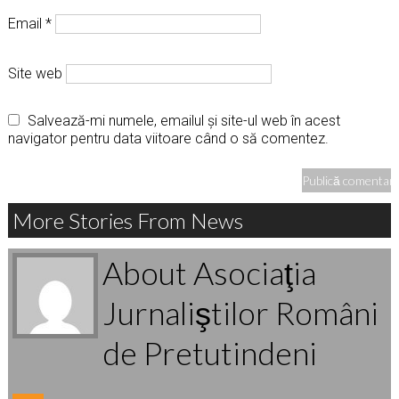
Email
*
Site web
Salvează-mi numele, emailul și site-ul web în acest
navigator pentru data viitoare când o să comentez.
More Stories From News
About Asociaţia
Jurnaliştilor Români
de Pretutindeni