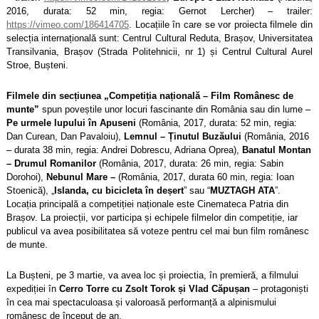
2016, durata: 52 min, regia: Gernot Lercher) – trailer:
https://vimeo.com/186414705
. Loca
țiile în care se vor proiecta filmele din
selecția internațională sunt: Centrul Cultural Reduta, Brașov, Universitatea
Transilvania, Brașov (Strada Politehnicii, nr 1) și Centrul Cultural Aurel
Stroe, Bușteni.
Filmele din secțiunea
„
Competiția națională – Film Românesc de
munte”
spun poveștile unor locuri fascinante din România sau din lume –
Pe urmele lupului în Apuseni
(România, 2017, durata: 52 min, regia:
Dan Curean, Dan Pavaloiu),
Lemnul – Ținutul Buzăului
(România, 2016
– durata 38 min, regia: Andrei Dobrescu, Adriana Oprea),
Banatul Montan
– Drumul Romanilor
(România, 2017, durata: 26 min, regia: Sabin
Dorohoi),
Nebunul Mare –
(România, 2017, durata 60 min, regia: Ioan
Stoenică),
„
Islanda, cu bicicleta în deșert
” sau “
MUZTAGH ATA
”.
Loca
ția principală a competiției naționale este Cinemateca Patria din
Brașov. La proiecții, vor participa și echipele filmelor din competiție, iar
publicul va avea posibilitatea să voteze pentru cel mai bun film românesc
de munte.
La Bușteni, pe 3 martie, va avea loc și proiectia, în premieră, a filmului
expediției în
Cerro Torre cu Zsolt Torok
ș
i Vlad Căpușan
– protagoniști
în cea mai spectaculoasa și valoroasă performanță a alpinismului
românesc de început de an.