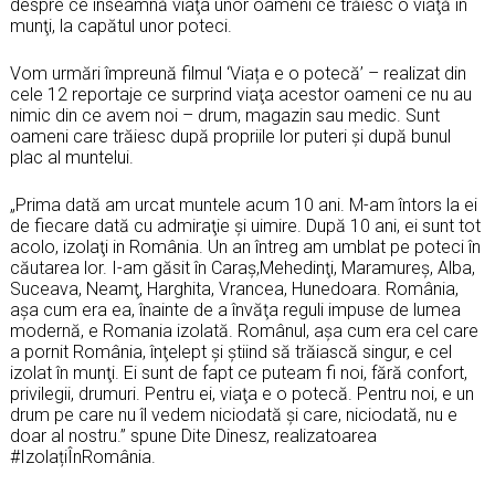
despre ce înseamnă viaţa unor oameni ce trăiesc o viaţă în
munţi, la capătul unor poteci.
Vom urmări împreună filmul ‘Viața e o potecă’ – realizat din
cele 12 reportaje ce surprind viaţa acestor oameni ce nu au
nimic din ce avem noi – drum, magazin sau medic. Sunt
oameni care trăiesc după propriile lor puteri şi după bunul
plac al muntelui.
„Prima dată am urcat muntele acum 10 ani. M-am întors la ei
de fiecare dată cu admiraţie şi uimire. După 10 ani, ei sunt tot
acolo, izolaţi in România. Un an întreg am umblat pe poteci în
căutarea lor. I-am găsit în Caraş,Mehedinţi, Maramureş, Alba,
Suceava, Neamţ, Harghita, Vrancea, Hunedoara. România,
aşa cum era ea, înainte de a învăţa reguli impuse de lumea
modernă, e Romania izolată. Românul, aşa cum era cel care
a pornit România, înţelept şi ştiind să trăiască singur, e cel
izolat în munţi. Ei sunt de fapt ce puteam fi noi, fără confort,
privilegii, drumuri. Pentru ei, viaţa e o potecă. Pentru noi, e un
drum pe care nu îl vedem niciodată şi care, niciodată, nu e
doar al nostru.” spune Dite Dinesz, realizatoarea
#IzolațiÎnRomânia.