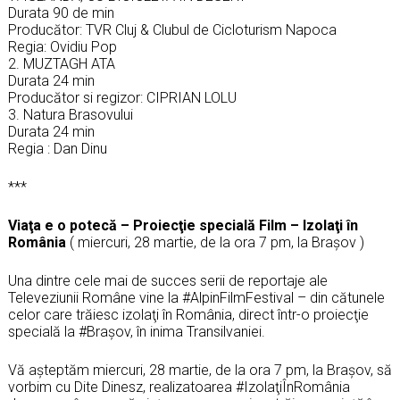
Durata 90 de min
Producător: TVR Cluj & Clubul de Cicloturism Napoca
Regia: Ovidiu Pop
2. MUZTAGH ATA
Durata 24 min
Producător si regizor: CIPRIAN LOLU
3. Natura Brasovului
Durata 24 min
Regia : Dan Dinu
***
Viaţa e o potecă – Proiecţie specială Film – Izolaţi în
România
( miercuri, 28 martie, de la ora 7 pm, la Braşov )
Una dintre cele mai de succes serii de reportaje ale
Televeziunii Române vine la #AlpinFilmFestival – din cătunele
celor care trăiesc izolaţi în România, direct într-o proiecţie
specială la #Braşov, în inima Transilvaniei.
Vă aşteptăm miercuri, 28 martie, de la ora 7 pm, la Braşov, să
vorbim cu Dite Dinesz, realizatoarea #IzolaţiÎnRomânia