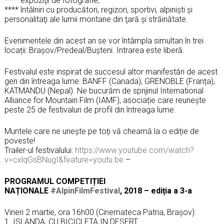
**** expoziţii de fotografie,
**** întâlniri cu producători, regizori, sportivi, alpiniști și
personalitaţi ale lumii montane din ţară şi străinătate.
Evenimentele din acest an se vor întâmpla simultan în trei
locații: Brașov/Predeal/Bușteni. Intrarea este liberă.
Festivalul este inspirat de succesul altor manifestări de acest
gen din întreaga lume: BANFF (Canada), GRENOBLE (Franța),
KATMANDU (Nepal). Ne bucurăm de sprijinul International
Alliance for Mountain Film (IAMF), asociație care reunește
peste 25 de festivaluri de profil din întreaga lume.
Muntele care ne unește pe toți vă cheamă la o ediție de
poveste!
Trailer-ul festivalului:
https://www.youtube.com/watch?
v=cxlqGsBNugI&feature=youtu.be
–
PROGRAMUL COMPETIȚIEI
NAȚIONALE
#AlpinFilmFestival
, 2018 – ediția a 3-a
Vineri 2 martie, ora 16h00 (Cinemateca Patria, Brașov):
1. ISLANDA, CU BICICLETA IN DESERT