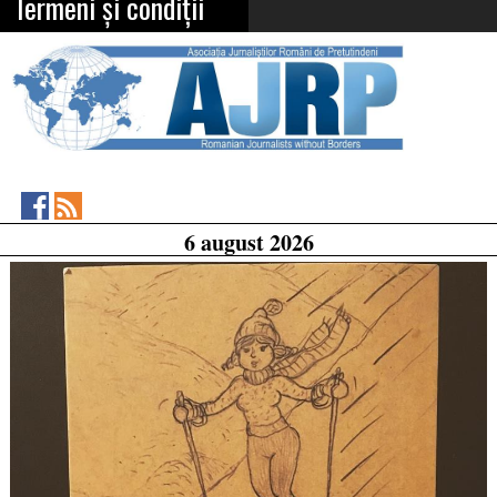
Termeni și condiții
Asociația
RSS
6 august 2026
Feed
Jurnaliștilor
Români
de
Pretutindeni
on
Facebook