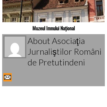
Muzeul Imnului Național
About Asociaţia
Jurnaliştilor Români
de Pretutindeni