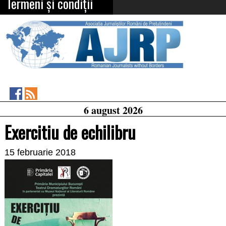
Termeni și condiții
Asociația
RSS
6 august 2026
Feed
Jurnaliștilor
Români
Exercitiu de echilibru
de
Pretutindeni
on
15 februarie 2018
Facebook