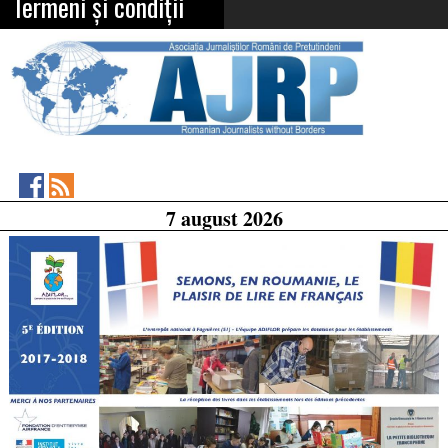
Termeni și condiții
Asociația
RSS
7 august 2026
Feed
Jurnaliștilor
Români
de
Pretutindeni
on
Facebook