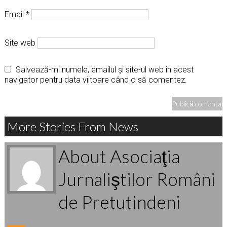
Email
*
Site web
Salvează-mi numele, emailul și site-ul web în acest
navigator pentru data viitoare când o să comentez.
More Stories From News
About Asociaţia
Jurnaliştilor Români
de Pretutindeni