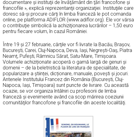
documentare şi instituţii de învăţământ din ţări francofone şi
francofile », explică reprezentanţii organizaţiei. Instituţiile care
doresc să-şi procure cărţi în limba franceză le pot comanda
online, pe platforma ADIFLOR (www.adiflor.org). Ele vor vărsa
o contribuţie simbolică la achiziţionarea lucrărilor – 1,50 euro
pentru fiecare volum, în cazul României.
Între 19 şi 27 februarie, cărţile vor fi livrate la Bacău, Braşov,
Bucureşti, Carei, Cluj-Napoca, Deva, Iaşi, Negreşti-Oaş, Piatra
Neamț, Pufeşti, Râmnicu Sărat, Satu-Mare, Timişoara.
Volumele achiziționate acoperă o gamă largă de genuri și
domenii – de la beletristică la literatura de specialitate, de
popularizare a științei, dicționare, manuale, povești și jocuri.
Antenele Institutului Francez din România (Bucureşti, Cluj-
Napoca, Iaşi, Timişoara) sunt puncte de livrare. Cu această
ocazie, se vor organiza întâlniri cu profesorii de limba
franceză şi evenimente având ca scop mărirea coeziunii
comunităţilor francofone şi francofile din aceste localităţi.