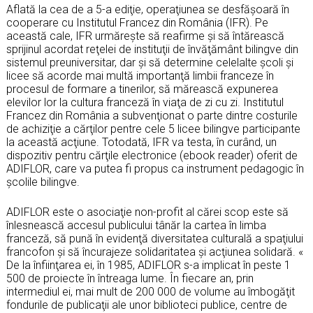
Aflată la cea de a 5-a ediţie, operaţiunea se desfăşoară în
cooperare cu Institutul Francez din România (IFR). Pe
această cale, IFR urmăreşte să reafirme şi să întărească
sprijinul acordat reţelei de instituţii de învăţământ bilingve din
sistemul preuniversitar, dar şi să determine celelalte şcoli şi
licee să acorde mai multă importanţă limbii franceze în
procesul de formare a tinerilor, să mărească expunerea
elevilor lor la cultura franceză în viaţa de zi cu zi. Institutul
Francez din România a subvenţionat o parte dintre costurile
de achiziţie a cărţilor pentre cele 5 licee bilingve participante
la această acţiune. Totodată, IFR va testa, în curând, un
dispozitiv pentru cărţile electronice (ebook reader) oferit de
ADIFLOR, care va putea fi propus ca instrument pedagogic în
şcolile bilingve.
ADIFLOR este o asociaţie non-profit al cărei scop este să
înlesnească accesul publicului tânăr la cartea în limba
franceză, să pună în evidenţă diversitatea culturală a spaţiului
francofon şi să încurajeze solidaritatea şi acţiunea solidară. «
De la înfiinţarea ei, în 1985, ADIFLOR s-a implicat în peste 1
500 de proiecte în întreaga lume. În fiecare an, prin
intermediul ei, mai mult de 200 000 de volume au îmbogăţit
fondurile de publicaţii ale unor biblioteci publice, centre de