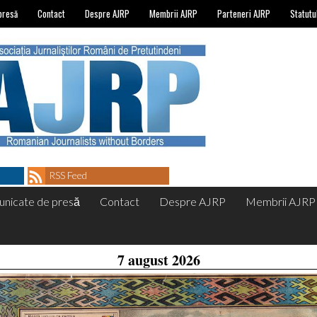
presă
Contact
Despre AJRP
Membrii AJRP
Parteneri AJRP
Statutu
RSS Feed
nicate de presă
Contact
Despre AJRP
Membrii AJRP
7 august 2026