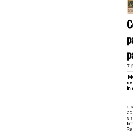
C
p
p
7 
Mu
se
în
Pr
cca
co
emi
tim
Re