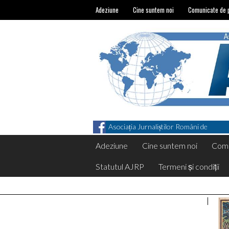
Adeziune
Cine suntem noi
Comunicate de 
Asociația Jurnaliștilor Români de
Pretutindeni on Facebook
Adeziune
Cine suntem noi
Comu
Statutul AJRP
Termeni și condiții