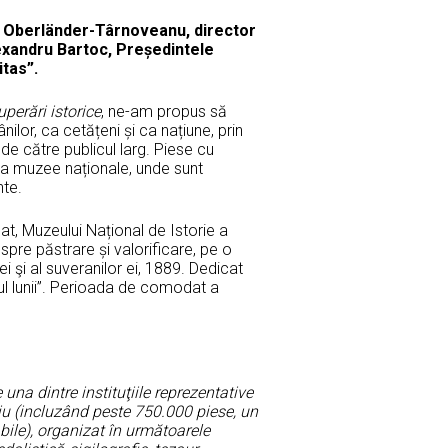
st Oberländer-Târnoveanu, director
exandru Bartoc, Președintele
itas”.
perări istorice
, ne-am propus să
ilor, ca cetățeni și ca națiune, prin
de către publicul larg. Piese cu
 la muzee naționale, unde sunt
nte.
 Muzeului Național de Istorie a
pre păstrare și valorificare, pe o
i şi al suveranilor ei, 1889. Dedicat
tul lunii”. Perioada de comodat a
una dintre instituţiile reprezentative
iu (incluzând peste 750.000 piese, un
ile), organizat în următoarele