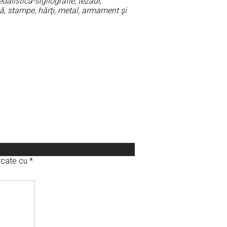
alistică-sigilografie, tezaur,
ică, stampe, hărţi, metal, armament şi
arcate cu
*