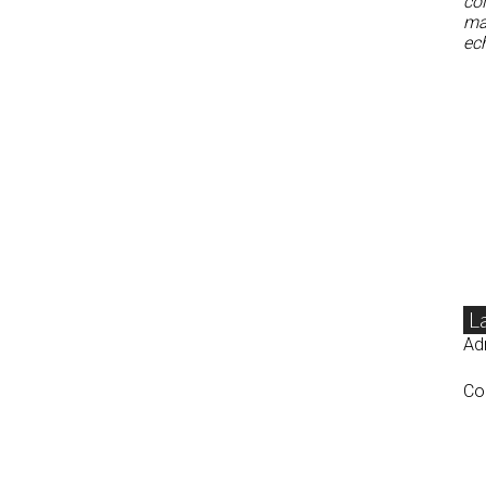
col
man
ech
L
Adr
Co