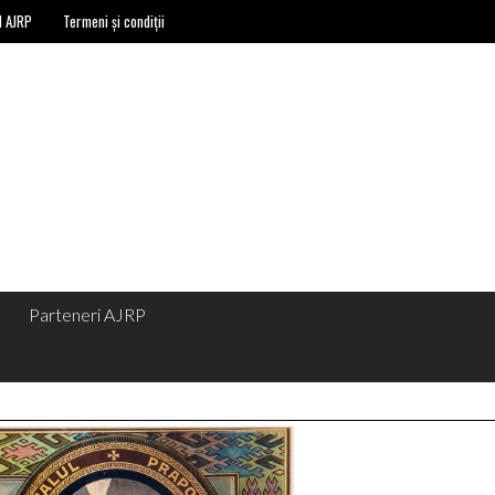
l AJRP
Termeni și condiții
Parteneri AJRP