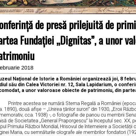
onferință de presă prilejuită de primi
artea Fundației „Dignitas”, a unor va
atrimoniu
februarie 2018
zeul Naţional de Istorie a României organizează joi, 8 febru
diul său din Calea Victoriei nr. 12, Sala Lapidarium, o conferi
 comodat, a unor valoroase obiecte de patrimoniu, din partea
intre acestea se numără Stema Regală a României (epoca Reg
. 1890), două afișe – „Unirea țărilor surori” din 1930, „Eroii Răzb
memorativ, cca. 1938) -, o fotografie de panou cu membrii Sena
să de Societatea „General Praporgescu” la începutul sec. XX, pen
pul Primului Război Mondial, Hrisovul de întemeiere a Societății c
ginei Maria, cu semnăturile olografe ale membrilor fondatori (19