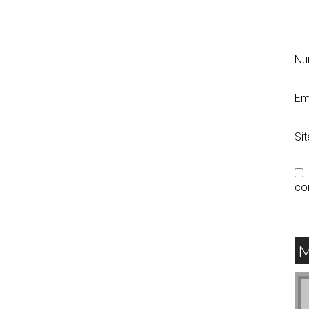
N
Em
Si
co
M