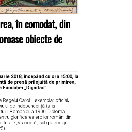
rea, în comodat, din
loroase obiecte de
arie 2018, începând cu ora 15:00, la
nță de presă prilejuită de primirea,
 Fundației „Dignitas”.
elui Carol I, exemplar oficial,
oiului de Independență (afiș
tului României la 1900, Diploma
tru glorificarea eroilor români din
ulturale „Vrancea” , sub patronajul
25).