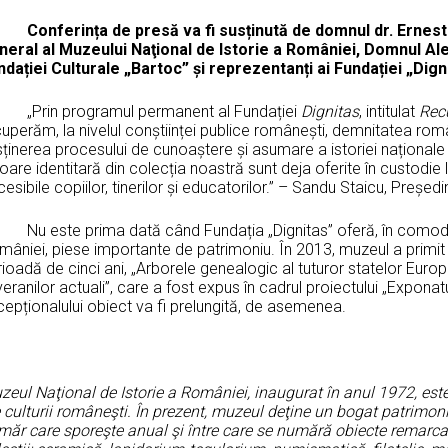
Conferința de presă va fi susținută de domnul dr. Erne
neral al Muzeului Naţional de Istorie a României, Domnul Al
ndației Culturale „Bartoc” și reprezentanți ai Fundației „Dign
rin programul permanent al Fundației
Dignitas
, intitulat
Recu
uperăm, la nivelul conștiinței publice românești, demnitatea român
ținerea procesului de cunoaștere și asumare a istoriei naționale 
oare identitară din colecția noastră sunt deja oferite în custodie
esibile copiilor, tinerilor și educatorilor.” – Sandu Staicu, Președi
 este prima dată când Fundația „Dignitas” oferă, în comodat,
âniei, piese importante de patrimoniu. În 2013, muzeul a primit s
ioadă de cinci ani, „Arborele genealogic al tuturor statelor Europe
eranilor actuali”, care a fost expus în cadrul proiectului „Expona
epționalului obiect va fi prelungită, de asemenea.
eul Naţional de Istorie a României, inaugurat în anul 1972, este 
 culturii româneşti. În prezent, muzeul deţine un bogat patrimon
măr care sporeşte anual şi între care se numără obiecte remarcab