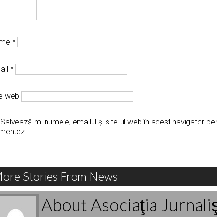
ume
*
ail
*
te web
Salvează-mi numele, emailul și site-ul web în acest navigator pe
mentez.
ore Stories From News
About Asociaţia Jurnali