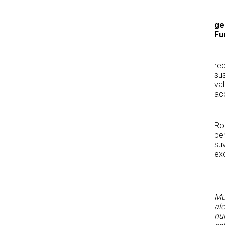
ge
Fu
„P
rec
sus
val
acc
Nu
Rom
per
suv
exc
Muz
ale
nu