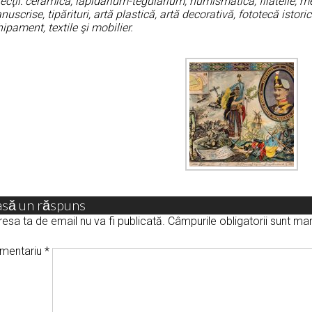
ecţii: ceramică, lapidarium-tegularium, numismatică, filatelie, med
uscrise, tipărituri, artă plastică, artă decorativă, fototecă istor
ipament, textile şi mobilier.
asă un răspuns
esa ta de email nu va fi publicată.
Câmpurile obligatorii sunt m
mentariu
*