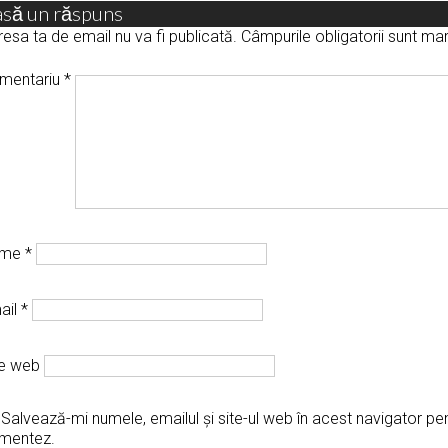
asă un răspuns
esa ta de email nu va fi publicată.
Câmpurile obligatorii sunt m
mentariu
*
ume
*
ail
*
te web
Salvează-mi numele, emailul și site-ul web în acest navigator pe
mentez.