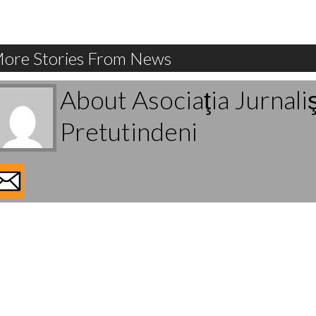
ore Stories From News
About Asociaţia Jurnali
Pretutindeni