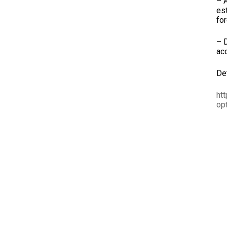
– A
est
for
– D
aco
Det
ht
op