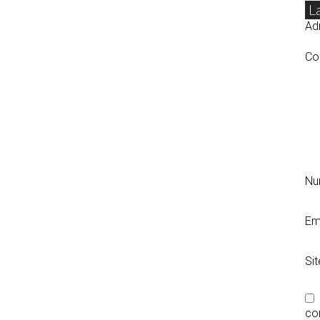
L
Adr
Co
N
Em
Si
co