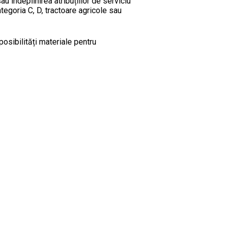
 îndeplinirea atribuțiilor de serviciu
egoria C, D, tractoare agricole sau
osibilități materiale pentru