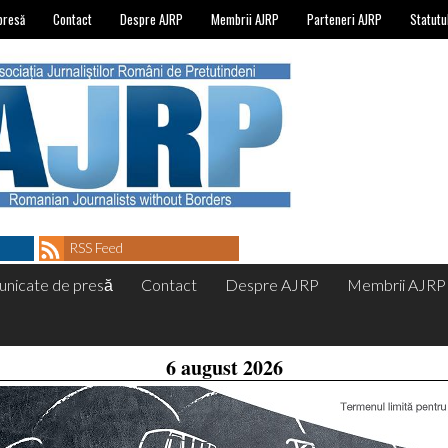
presă
Contact
Despre AJRP
Membrii AJRP
Parteneri AJRP
Statutu
RSS Feed
nicate de presă
Contact
Despre AJRP
Membrii AJRP
6 august 2026