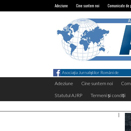
Adeziune
Cine suntem noi
Comunicate de 
Asociația Jurnaliștilor Români de
Pretutindeni on Facebook
Adeziune
Cine suntem noi
Comu
Statutul AJRP
Termeni și condiții