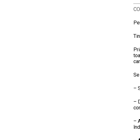
CO
Pe
Tin
Pri
toa
car
Se 
– S
– D
co
– A
înd