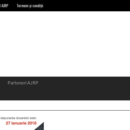
l AJRP
Termeni și condiții
Parteneri AJRP