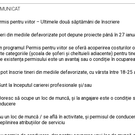
MUNICAT
rmis pentru viitor – Ultimele două săptămâni de înscriere
eri din mediile defavorizate pot depune proiecte până în 27 ianu
n programul Permis pentru viitor se oferă acoperirea costurilor 
te categoriile (școala de șoferi și cheltuieli adiacente) pentru ti
e existența permisului este un avantaj sau o condiție în ocupare
pot înscrie tineri din mediile defavorizate, cu vârsta între 18-25 a
unt la începutul carierei profesionale și/sau
oresc să ocupe un loc de muncă, și la angajare este o condiție s
nducere
u un loc de muncă / se află în activitate, și permisul de conducer
eplinirea atribuțiilor de serviciu