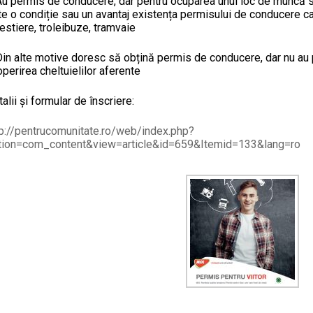
u permis de conducere, dar pentru ocuparea unui loc de muncă sau
e o condiție sau un avantaj existența permisului de conducere cat
estiere, troleibuze, tramvaie
in alte motive doresc să obțină permis de conducere, dar nu au p
perirea cheltuielilor aferente
alii și formular de înscriere:
tp://pentrucomunitate.ro/web/index.php?
tion=com_content&view=article&id=659&Itemid=133&lang=ro