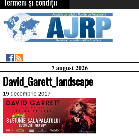
Termeni și condiții
Asociația
RSS
7 august 2026
Feed
Jurnaliștilor
Români
David_Garett_landscape
de
Pretutindeni
on
19 decembrie 2017
Facebook