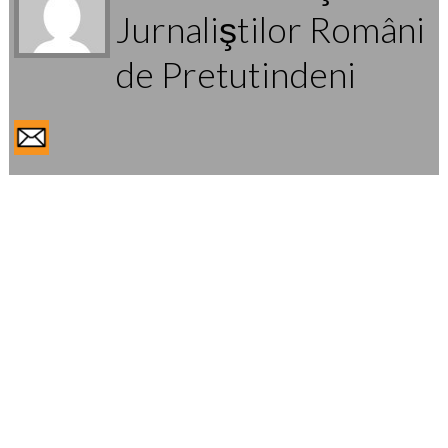
Jurnaliştilor Români
de Pretutindeni