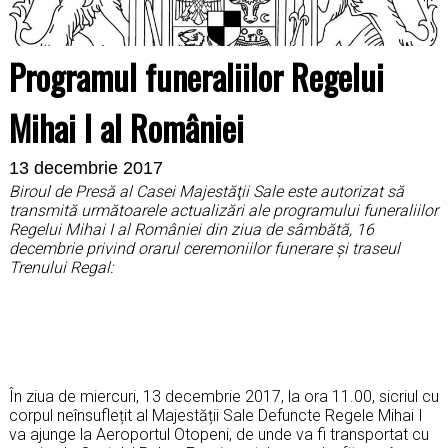
Programul funeraliilor Regelui
Mihai I al României
13 decembrie 2017
Biroul de Pres
ă al Casei Majestăţii Sale este autorizat să
transmită următoarele actualizări ale
programului funeraliilor
Regelui Mihai I al României din ziua de sâmbătă, 16
decembrie privind orarul ceremoniilor funerare și traseul
Trenului Regal:
În ziua de miercuri, 13 decembrie 2017, la ora 11.00, sicriul cu
corpul neînsuflețit al Majestății Sale Defuncte Regele Mihai I
va ajunge la Aeroportul Otopeni, de unde va fi transportat cu