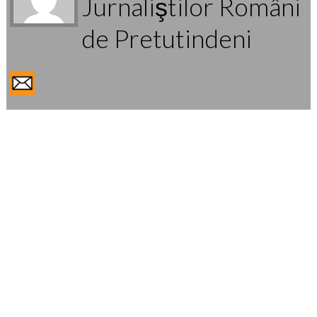
Jurnaliştilor Români
de Pretutindeni