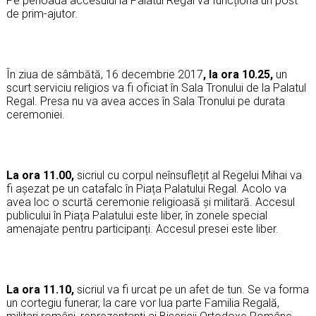
Pe perioada accesului la Palatul Regal va funcționa un post
de prim-ajutor.
În ziua de sâmbătă, 16 decembrie 2017
, la ora 10.25,
un
scurt serviciu religios va fi oficiat în Sala Tronului de la Palatul
Regal. Presa nu va avea acces în Sala Tronului pe durata
ceremoniei.
La ora 11.00,
sicriul cu corpul neînsuflețit al Regelui Mihai va
fi așezat pe un catafalc în Piața Palatului Regal. Acolo va
avea loc o scurtă ceremonie religioasă și militară. Accesul
publicului în Piața Palatului este liber, în zonele special
amenajate pentru participanți. Accesul presei este liber.
La ora 11.10,
sicriul va fi urcat pe un afet de tun. Se va forma
un cortegiu funerar, la care vor lua parte Familia Regală,