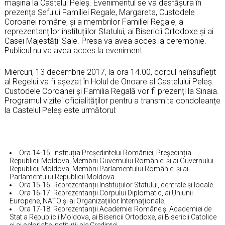
mașina la Castelul Peleș. Evenimentul se va desfășura în
prezența Șefului Familiei Regale, Margareta, Custodele
Coroanei române, și a membrilor Familiei Regale, a
reprezentanților instituțiilor Statului, ai Bisericii Ortodoxe și ai
Casei Majestății Sale. Presa va avea acces la ceremonie.
Publicul nu va avea acces la eveniment.
Miercuri, 13 decembrie 2017, la ora 14.00, corpul neînsuflețit
al Regelui va fi așezat în Holul de Onoare al Castelului Peleș.
Custodele Coroanei și Familia Regală vor fi prezenți la Sinaia.
Programul vizitei oficialităților pentru a transmite condoleanțe
la Castelul Peleș este următorul:
Ora 14-15: Instituția Președintelui României, Președinția
Republicii Moldova, Membrii Guvernului României și ai Guvernului
Republicii Moldova, Membrii Parlamentului României și ai
Parlamentului Republicii Moldova.
Ora 15-16: Reprezentanții Instituțiilor Statului, centrale și locale.
Ora 16-17: Reprezentanții Corpului Diplomatic, ai Uniunii
Europene, NATO și ai Organizațiilor Internaționale.
Ora 17-18: Reprezentanții Academiei Române și Academiei de
Stat a Republicii Moldova, ai Bisericii Ortodoxe, ai Bisericii Catolice
și ai celorlalte instituții ale Credinței.