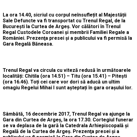
La ora 14.40, sicriul cu corpul neînsuflețit al Majestății
Sale Defuncte va fi transportat cu Trenul Regal, de la
Bucureşti la Curtea de Argeş. Vor călători în Trenul
Regal Custodele Coroanei și membrii Familiei Regale a
României. Prezenţa presei și a publicului va fi permisă la
Gara Regală Băneasa.
Trenul Regal va circula cu viteză redusă în următoarele
localități: Chitila (ora 14.51) – Titu (ora 15.41) – Pitești
(ora 16.46). Toți cei care vor dori să aducă un ultim
omagiu Regelui Mihai I sunt așteptați în gara orașului lor.
Sâmbătă, 16 decembrie 2017, Trenul Regal va ajunge la
Gara din Curtea de Argeş, la ora 17.30. Cortegiul funerar
se va deplasa de la gară la Catedrala Arhiepiscopală și
Regală de la Curtea de Argeș. Prezenţa presei și a