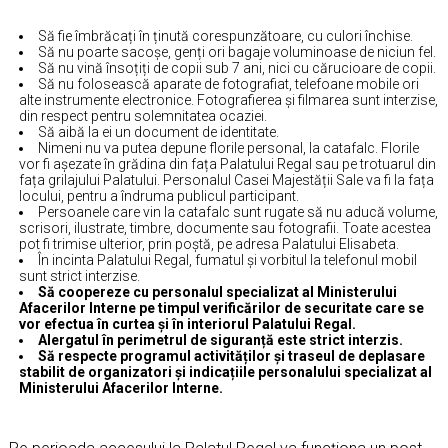
Să fie îmbrăcați în ținută corespunzătoare, cu culori închise.
Să nu poarte sacoșe, genți ori bagaje voluminoase de niciun fel.
Să nu vină însoțiți de copii sub 7 ani, nici cu cărucioare de copii.
Să nu folosească aparate de fotografiat, telefoane mobile ori
alte instrumente electronice. Fotografierea și filmarea sunt interzise,
din respect pentru solemnitatea ocaziei.
Să aibă la ei un document de identitate.
Nimeni nu va putea depune florile personal, la catafalc. Florile
vor fi așezate în grădina din fața Palatului Regal sau pe trotuarul din
fața grilajului Palatului. Personalul Casei Majestății Sale va fi la fața
locului, pentru a îndruma publicul participant.
Persoanele care vin la catafalc sunt rugate să nu aducă volume,
scrisori, ilustrate, timbre, documente sau fotografii. Toate acestea
pot fi trimise ulterior, prin poștă, pe adresa Palatului Elisabeta.
În incinta Palatului Regal, fumatul și vorbitul la telefonul mobil
sunt strict interzise.
Să coopereze cu personalul specializat al Ministerului
Afacerilor Interne pe timpul verificărilor de securitate care se
vor efectua în curtea și în interiorul Palatului Regal.
Alergatul în perimetrul de siguranță este strict interzis.
Să respecte programul activităților și traseul de deplasare
stabilit de organizatori și indicațiile personalului specializat al
Ministerului Afacerilor Interne.