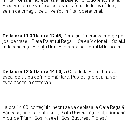
militari români, reprezentanți ai Bisericii Ortodoxe Române.
Procesiunea se va face pe jos, iar afetul de tun va fi tras, în
semn de omagiu, de un vehicul militar operațional.
De la ora 11.30 la ora 12.45,
Cortegiul funerar va merge pe
jos, pe traseul Piața Palatului Regal – Calea Victoriei – Splaiul
Independenței – Piața Unirii – Intrarea pe Dealul Mitropoliei.
De la ora 12.50 la ora 14.00,
la Catedrala Patriarhală va
avea loc slujba de înmormântare. Publicul și presa nu vor
avea acces în catedrală.
La ora 14.00, cortegiul funebru se va deplasa la Gara Regală
Băneasa, pe ruta Piața Unirii, Piața Universității, Piața Romană,
Arcul de Triumf, Şos. Kiseleff, Şos. Bucureşti-Ploieşti.