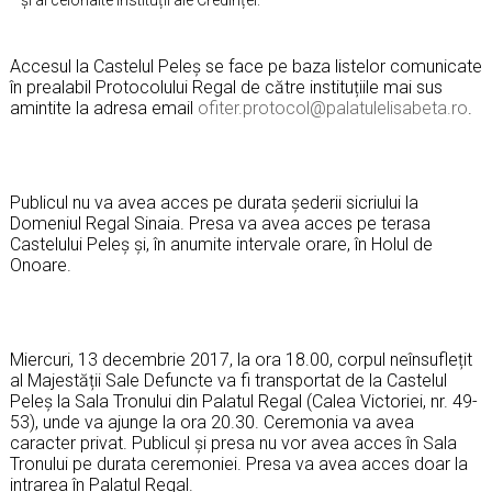
Accesul la Castelul Peleș se face pe baza listelor comunicate
în prealabil Protocolului Regal de către instituțiile mai sus
amintite la adresa email
ofiter.protocol@palatulelisabeta.ro
.
Publicul nu va avea acces pe durata șederii sicriului la
Domeniul Regal Sinaia. Presa va avea acces pe terasa
Castelului Peleș și, în anumite intervale orare, în Holul de
Onoare.
Miercuri, 13 decembrie 2017, la ora 18.00, corpul neînsuflețit
al Majestății Sale Defuncte va fi transportat de la Castelul
Peleș la Sala Tronului din Palatul Regal (Calea Victoriei, nr. 49-
53), unde va ajunge la ora 20.30. Ceremonia va avea
caracter privat. Publicul și presa nu vor avea acces în Sala
Tronului pe durata ceremoniei. Presa va avea acces doar la
intrarea în Palatul Regal.