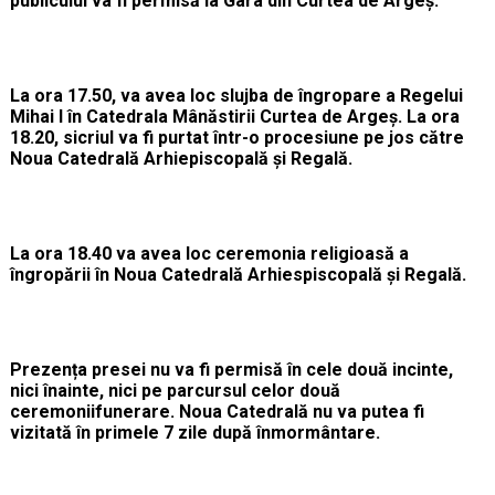
publicului va fi permisă la Gara din Curtea de Argeş.
La ora 17.50, va avea loc slujba de îngropare a Regelui
Mihai I în Catedrala Mânăstirii Curtea de Argeş. La ora
18.20, sicriul va fi purtat
într-o procesiune pe jos către
Noua Catedrală Arhiepiscopală și Regală.
La ora 18.40 va avea loc ceremonia religioasă a
îngropării în Noua Catedrală Arhiespiscopală şi Regală.
Prezența presei nu va fi permisă în cele două incinte,
nici înainte, nici pe parcursul celor două
ceremoniifunerare. Noua Catedrală nu va putea fi
vizitată în primele 7 zile după înmormântare.