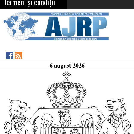
Termeni și condiții
Asociația
RSS
6 august 2026
Feed
Jurnaliștilor
Români
de
Pretutindeni
on
Facebook