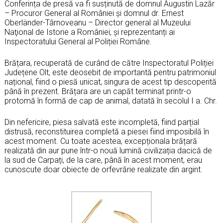
Conferința de presă va fi susținută de domnul Augustin Lazăr
– Procuror General al României şi domnul dr. Ernest
Oberländer-Târnoveanu – Director general al Muzeului
Naţional de Istorie a României, și reprezentanți ai
Inspectoratului General al Poliției Române.
Brățara, recuperată de curând de către Inspectoratul Poliției
Județene Olt, este deosebit de importantă pentru patrimoniul
național, fiind o piesă unicat, singura de acest tip descoperită
până în prezent. Brățara are un capăt terminat printr-o
protomă în formă de cap de animal, datată în secolul I a. Chr.
Din nefericire, piesa salvată este incompletă, fiind parțial
distrusă, reconstituirea completă a piesei fiind imposibilă în
acest moment. Cu toate acestea, excepționala brățară
realizată din aur pune într-o nouă lumină civilizația dacică de
la sud de Carpați, de la care, până în acest moment, erau
cunoscute doar obiecte de orfevrărie realizate din argint.