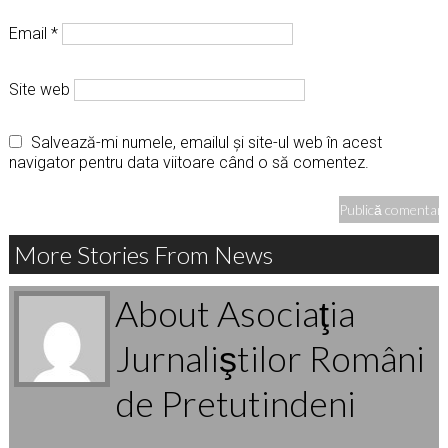
Email
*
Site web
Salvează-mi numele, emailul și site-ul web în acest
navigator pentru data viitoare când o să comentez.
More Stories From News
About Asociaţia
Jurnaliştilor Români
de Pretutindeni