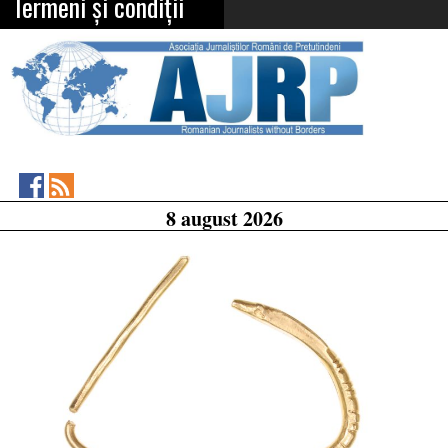
Termeni și condiții
Asociația
RSS
8 august 2026
Feed
Jurnaliștilor
Români
de
Pretutindeni
on
Facebook