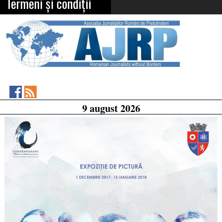
Termeni și condiții
Asociația
RSS
9 august 2026
Feed
Jurnaliștilor
Români
de
Pretutindeni
on
Facebook