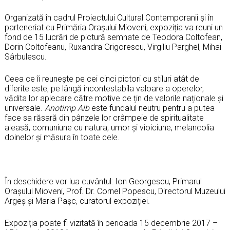
Organizată în cadrul Proiectului Cultural Contemporanii și în
parteneriat cu Primăria Orașului Mioveni, expoziția va reuni un
fond de 15 lucrări de pictură semnate de Teodora Coltofean,
Dorin Coltofeanu, Ruxandra Grigorescu, Virgiliu Parghel, Mihai
Sârbulescu.
Ceea ce îi reunește pe cei cinci pictori cu stiluri atât de
diferite este, pe lângă incontestabila valoare a operelor,
vădita lor aplecare către motive ce țin de valorile naționale și
universale.
Anotimp Alb
este fundalul neutru pentru a putea
face sa răsară din pânzele lor crâmpeie de spiritualitate
aleasă, comuniune cu natura, umor și vioiciune, melancolia
doinelor și măsura în toate cele.
În deschidere vor lua cuvântul: Ion Georgescu, Primarul
Orașului Mioveni, Prof. Dr. Cornel Popescu, Directorul Muzeului
Argeș și Maria Pașc, curatorul expoziției.
Expoziția poate fi vizitată în perioada 15 decembrie 2017 –