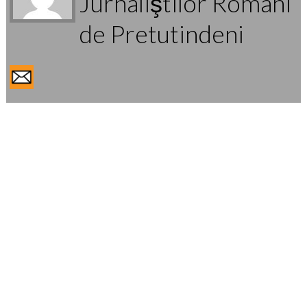
Jurnaliştilor Români
de Pretutindeni