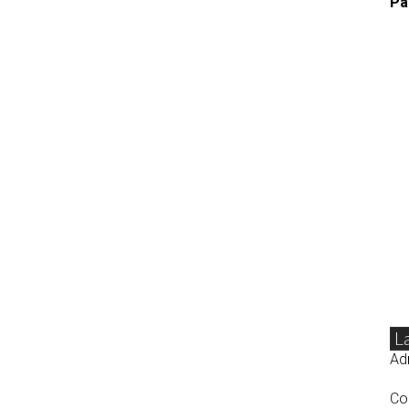
Pa
L
Adr
Co