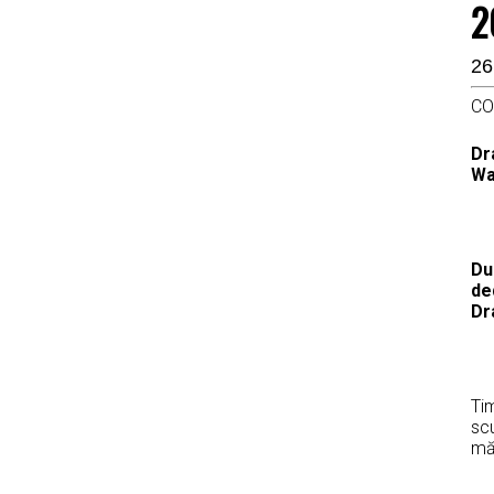
2
26
CO
Dr
Wa
Du
de
Dr
Tim
scu
măr