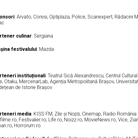
onsori
: Arvato, Coresi, Optiplaza, Police, Scanexpert, Rădacini 
iac
rtener culinar
: Sergiana
șina festivalului
: Mazda
rteneri instituționali
: Teatrul Sică Alexandrescu, Centrul Cultur
e, Otaku, MercenarLab, Agenția Metropolitană Brașov, Universita
dețean de Istorie Brașov
rteneri media
: KISS FM, Zile și Nopți, Cinemap, Radio România C
filme.ro, Festivalier.ro, Life.ro, Noizz.ro, MovieNews.ro, Vice, Zia
ban.ro, Horrorum.ro.