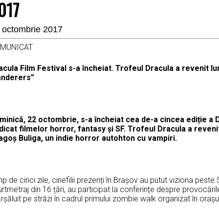
017
 octombrie 2017
MUNICAT
acula Film Festival s-a încheiat. Trofeul Dracula a revenit
nderers”
minică, 22 octombrie, s-a încheiat cea de-a cincea ediție a 
dicat filmelor horror, fantasy și SF. Trofeul Dracula a reveni
agoș Buliga, un indie horror autohton cu vampiri.
p de cinci zile, cinefilii prezenți în Brașov au putut viziona peste
rtmetraj din 16 țări, au participat la conferințe despre provocări
șăluit pe străzi în cadrul primului zombie walk organizat în ora