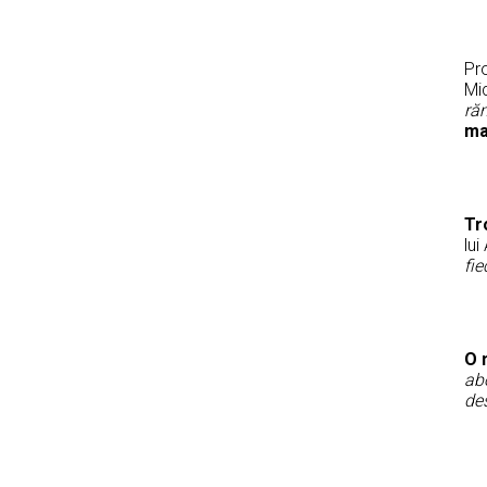
Pr
Mi
ră
ma
Tr
lui
fie
O 
abo
des