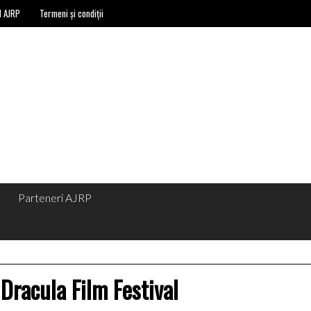
l AJRP
Termeni și condiții
Parteneri AJRP
Dracula Film Festival