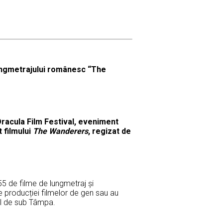
 lungmetrajului românesc
“The
Dracula Film Festival, eveniment
t filmului
The Wanderers
, regizat de
 55 de filme de lungmetraj și
le producției filmelor de gen sau au
șul de sub Tâmpa.