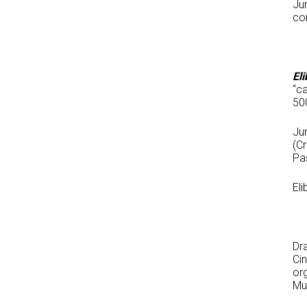
Jur
com
El
“ca
500
Jur
(Cr
Paș
Eli
Dra
Ci
org
Mun