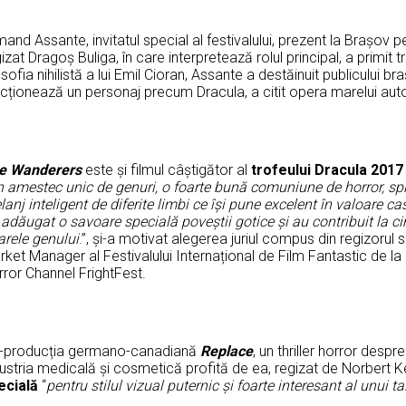
and Assante, invitatul special al festivalului, prezent la Brașov p
izat Dragoș Buliga, în care interpretează rolul principal, a primit 
osofia nihilistă a lui Emil Cioran, Assante a destăinuit publicului
ncționează un personaj precum Dracula, a citit opera marelui aut
e Wanderers
este și filmul câștigător al
trofeului Dracula 2017
 amestec unic de genuri, o foarte bun
ă
comuniune de horror, spla
anj inteligent de diferite limbi ce își pune excelent în valoare ca
adăugat o savoare specială poveștii gotice și au contribuit la c
arele genului
.”, și-a motivat alegerea juriul compus din regizorul
ket Manager al Festivalului Internațional de Film Fantastic de la
ror Channel FrightFest.
-producția germano-canadiană
Replace
, un thriller horror despr
ustria medicală și cosmetică profită de ea, regizat de Norbert Kei
ecială
“
pentru stilul vizual puternic
și foarte interesant al unui ta