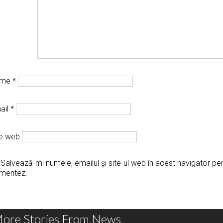
ume
*
ail
*
te web
Salvează-mi numele, emailul și site-ul web în acest navigator pe
mentez.
ore Stories From News