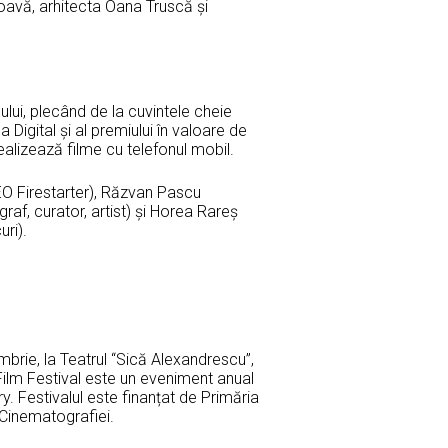
coavă, arhitecta Oana Truscă și
lului, plecând de la cuvintele cheie
la Digital și al premiului în valoare de
alizează filme cu telefonul mobil.
CEO Firestarter), Răzvan Pascu
graf, curator, artist) și Horea Rareș
uri).
mbrie, la Teatrul “Sică Alexandrescu”,
Film Festival este un eveniment anual
y. Festivalul este finanțat de Primăria
 Cinematografiei.