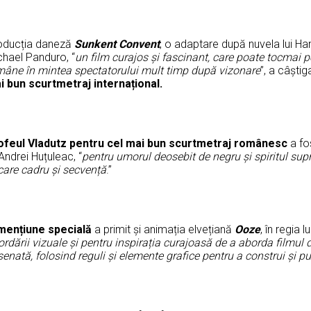
oducția daneză
Sunkent Convent
, o adaptare după nuvela lui Han
chael Panduro, “
un film curajos și fascinant, care poate tocmai p
mâne în mintea spectatorului mult timp după vizonare
”, a câștig
i bun scurtmetraj internațional.
ofeul Vladutz pentru cel mai bun scurtmetraj românesc
a fo
 Andrei Huțuleac, “
pentru umorul deosebit de negru și spiritul sup
care cadru și secvență
.”
mențiune specială
a primit și animația elvețiană
Ooze
, în regia lu
rdării vizuale și pentru inspirația curajoasă de a aborda filmul
enată, folosind reguli și elemente grafice pentru a construi și p