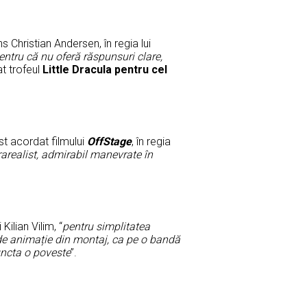
s Christian Andersen, în regia lui
entru că nu oferă răspunsuri clare,
at trofeul
Little Dracula pentru cel
st acordat filmului
OffStage
, în regia
rarealist, admirabil manevrate în
i Kilian Vilim, “
pentru simplitatea
 de animație din montaj, ca pe o bandă
uncta o poveste
”.