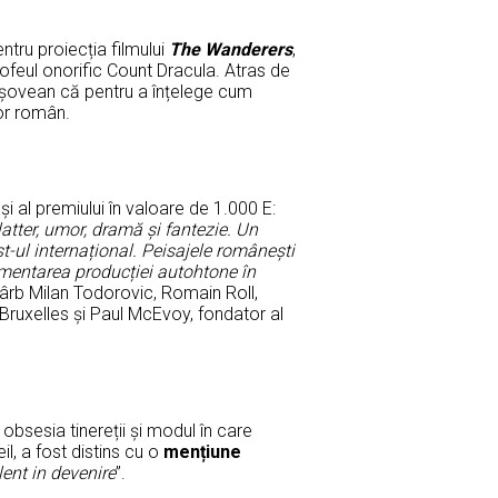
entru proiecția filmului
The Wanderers
,
trofeul onorific Count Dracula. Atras de
 brașovean că pentru a înțelege cum
or român.
și al premiului în valoare de 1.000 E:
tter, umor, dramă și fantezie. Un
st-ul internațional. Peisajele românești
imentarea producției autohtone în
 sârb Milan Todorovic, Romain Roll,
 Bruxelles și Paul McEvoy, fondator al
e obsesia tinereții și modul în care
l, a fost distins cu o
mențiune
lent in devenire
”.