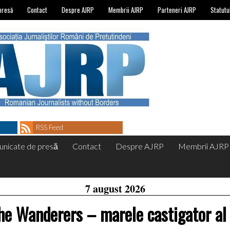
presă
Contact
Despre AJRP
Membrii AJRP
Parteneri AJRP
Statutu
RSS Feed
nicate de presă
Contact
Despre AJRP
Membrii AJRP
7 august 2026
he Wanderers – marele castigator al 