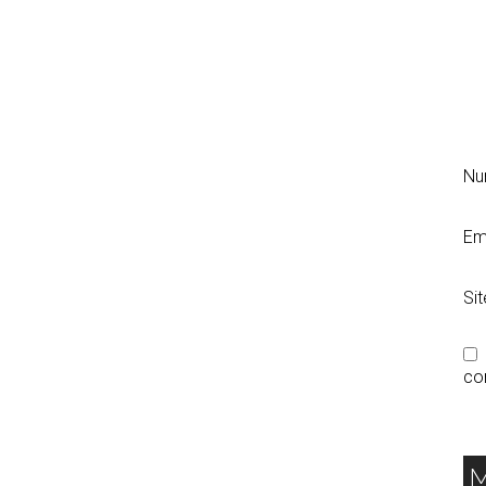
N
Em
Si
co
M