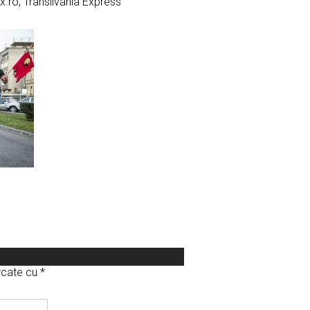
x.ro, Transilvania Express
arcate cu
*