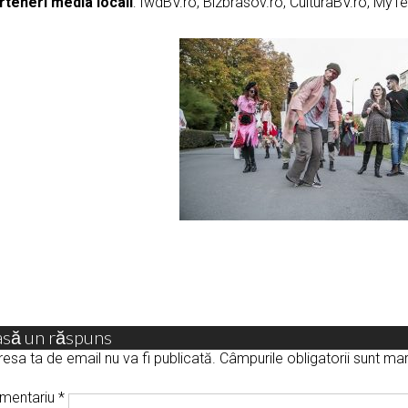
rteneri media locali
: fwdBV.ro, Bizbrasov.ro, CulturaBV.ro, MyTe
asă un răspuns
esa ta de email nu va fi publicată.
Câmpurile obligatorii sunt m
mentariu
*