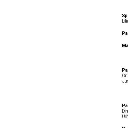
Sp
Lil
Pa
Ma
Pa
On
Ju
Pa
Din
Ur