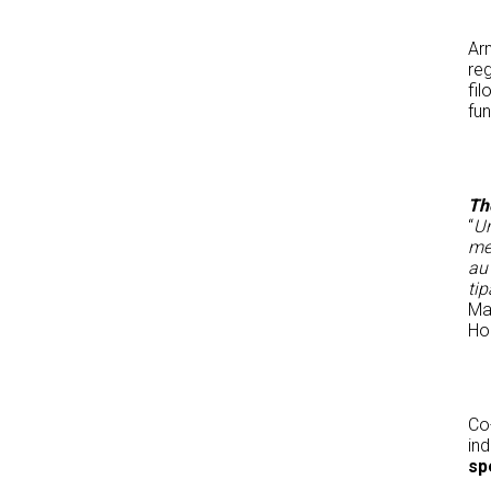
Arm
reg
fil
fu
Th
“
Un
mel
au 
tip
Mar
Hor
Co
ind
sp