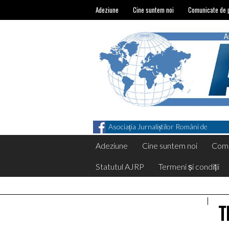
Adeziune
Cine suntem noi
Comunicate de 
Asociația Jurnaliștilor Români de
Pretutindeni on Facebook
Adeziune
Cine suntem noi
Comu
Statutul AJRP
Termeni și condiții
T