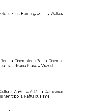
Motors, Zizin, Romarg, Johnny Walker,
al Reduta, Cinemateca Patria, Cinema
tea Transilvania Brașov, Muzeul
ultural, AaRc.ro, Art7.fm, Cațavencii,
rul Metropolis, Raftul cu Filme,