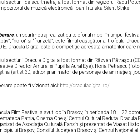
iul secțiunii de scurtmetraj a fost format din regizorul Radu Pot
pozitorul de muzică electronică Ioan Titu aka Silent Strike.
iberare
, un scurtmetraj realizat cu telefonul mobil în timpul festiva
ptiv”, “noroi” și “franzelă”, este filmul câștigător al trofeului Dracu
 E. Dracula Digital este o competiție adresată amatorilor care re
iul secțiunii Dracula Digital a fost format din Răzvan Pătrașcu (
eative Director Amural și Pupil la Aural Eye), Horia Petrașcu (foto
tina (artist 3D, editor și animator de personaje de animație și joc
berare poate fi vizionat aici:
http://draculadigital.ro/
cula Film Festival a avut loc în Brașov, în perioada 18 – 22 octo
nemateca Patria, Cinema One și Centrul Cultural Reduta. Dracula 
anizat de Asociația Culturală Fanzin și prezentat de Viasat Histor
icipiului Brașov, Consiliul Județean Brașov și Centrul Național al