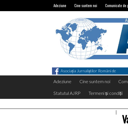
Adeziune
Cine suntem noi
Comunicate de 
Asociația Jurnaliștilor Români de
Pretutindeni on Facebook
Adeziune
Cine suntem noi
Comu
Statutul AJRP
Termeni și condiții
V