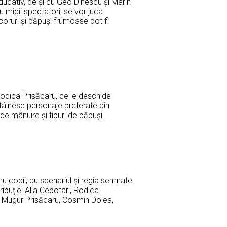
 educativ, de și cu Geo Dinescu și Marin
u micii spectatori, se vor juca
oruri și păpuși frumoase pot fi
 Rodica Prisăcaru, ce le deschide
ntâlnesc personaje preferate din
de mânuire și tipuri de păpuși.
u copii, cu scenariul și regia semnate
ibuție: Alla Cebotari, Rodica
, Mugur Prisăcaru, Cosmin Dolea,