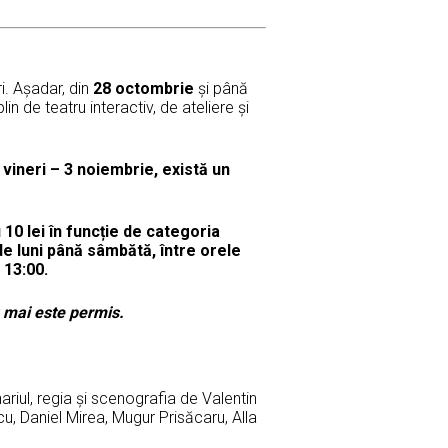
i. Așadar, din
28 octombrie
și până
lin de teatru interactiv, de ateliere și
ineri – 3 noiembrie, există un
 10 lei în funcție de categoria
 de luni până sâmbătă, între orele
 13:00.
u mai este permis.
riul, regia şi scenografia de Valentin
, Daniel Mirea, Mugur Prisăcaru, Alla