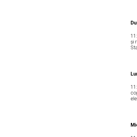
Du
11
și 
Sta
Lu
11
cop
ele
Mi