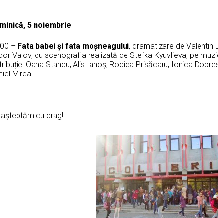
minică, 5 noiembrie
:00 –
Fata babei și fata moșneagului
, dramatizare de Valentin 
or Valov, cu scenografia realizată de Stefka Kyuvlieva, pe muzic
tribuție: Oana Stancu, Alis Ianoş, Rodica Prisăcaru, Ionica Dobre
iel Mirea.
 așteptăm cu drag!