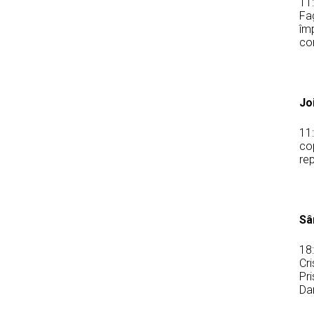
11
Fag
îm
con
Jo
11
cop
re
Sâ
18
Cri
Pr
Da