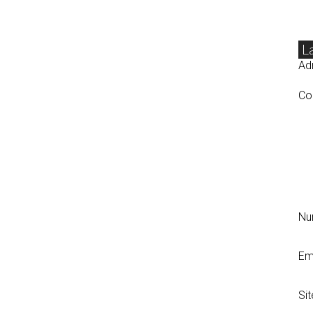
L
Adr
Co
N
Em
Si