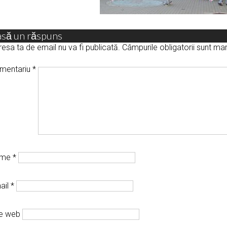
asă un răspuns
esa ta de email nu va fi publicată.
Câmpurile obligatorii sunt m
mentariu
*
ume
*
ail
*
te web