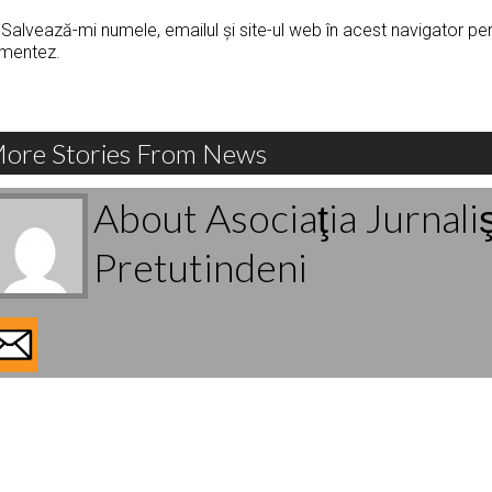
Salvează-mi numele, emailul și site-ul web în acest navigator pe
mentez.
ore Stories From News
About Asociaţia Jurnali
Pretutindeni