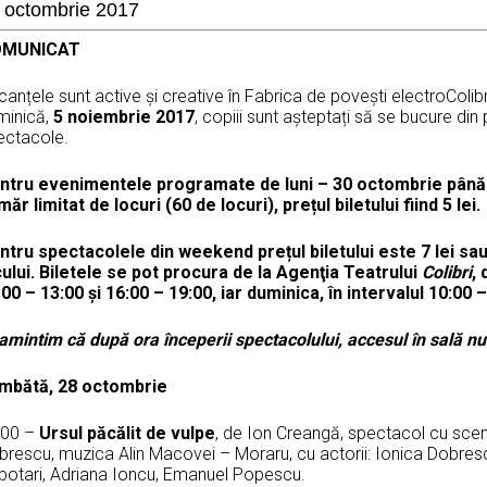
 octombrie 2017
OMUNICAT
anțele sunt active și creative în Fabrica de povești electroColibr
minică,
5 noiembrie 2017
, copiii sunt așteptați să se bucure din p
ectacole.
ntru evenimentele programate de luni – 30 octombrie până v
ăr limitat de locuri (60 de locuri), prețul biletului fiind 5 lei.
ntru spectacolele din weekend prețul biletului este 7 lei sau
cului. Biletele se pot procura de la Agenţia Teatrului
Colibri
,
00 – 13:00 şi 16:00 – 19:00, iar duminica, în intervalul 10:00 –
amintim că după ora începerii spectacolului, accesul în sală n
mbătă, 28 octombrie
:00 –
Ursul păcălit de vulpe
, de Ion Creangă, spectacol cu scena
rescu, muzica Alin Macovei – Moraru, cu actorii: Ionica Dobrescu
botari, Adriana Ioncu, Emanuel Popescu.