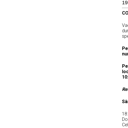
19
C
Vac
du
sp
Pe
num
Pe
lo
10:
Re
Sâ
18
Dob
Ce