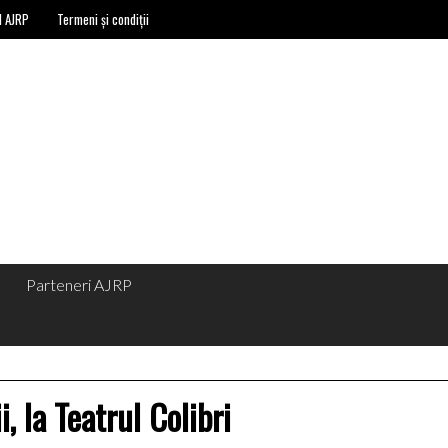
l AJRP
Termeni și condiții
Parteneri AJRP
, la Teatrul Colibri