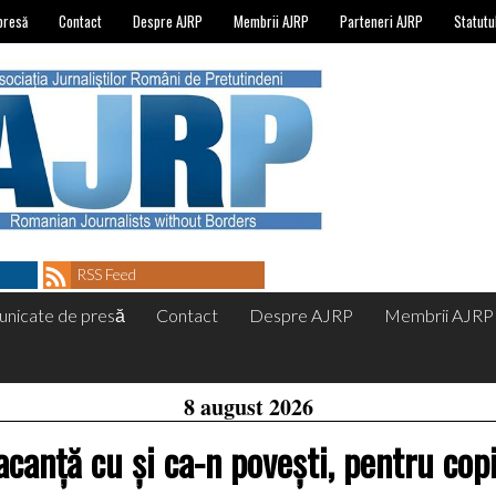
presă
Contact
Despre AJRP
Membrii AJRP
Parteneri AJRP
Statutu
RSS Feed
nicate de presă
Contact
Despre AJRP
Membrii AJRP
8 august 2026
acanță cu și ca-n povești, pentru copii