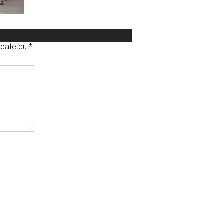
arcate cu
*