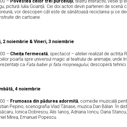
:00 –
Povestea celor trei purceluși
, teatru interactiv, vesel și
u, pictură Iulia Goanță. Cei doi actori devin parteneri de scenă c
preună, vor descoperi cât este de sănătoasă reciclarea și ce dec
struite din cartoane.
i, 2 noiembrie & Vineri, 3 noiembrie
:00 –
Cheița fermecată
, spectacol – atelier realizat de actrița
iilor poarta spre universul magic al teatrului de animaţie, unde î
prezentații ca
Fata babei și fata moșneagului
, descoperă tehnici 
mbătă, 4 noiembrie
:00 –
Frumoasa din pădurea adormită
, comedie muzicală pentr
stian Pepino, scenografia Vlad Tănase, muzica Dan Bălan. În distr
isăcaru, Ionica Dobrescu, Alis Ianoș, Adriana Ioncu, Oana Stancu
niel Mirea, Emanuel Popescu.