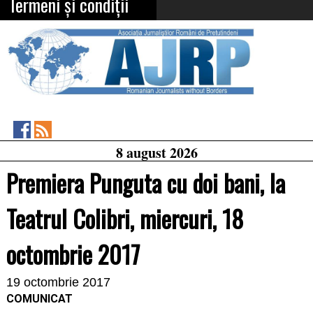
Termeni și condiții
Asociația
RSS
8 august 2026
Feed
Jurnaliștilor
Români
Premiera Punguta cu doi bani, la
de
Pretutindeni
on
Teatrul Colibri, miercuri, 18
Facebook
octombrie 2017
19 octombrie 2017
COMUNICAT