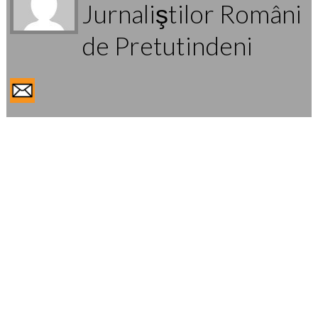
Jurnaliştilor Români
de Pretutindeni