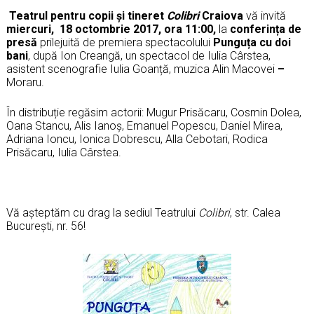
Teatrul pentru copii și tineret
Colibri
Craiova
vă invită
miercuri,
18 octombrie 2017, ora 11:00,
la
conferința de
presă
prilejuită de premiera spectacolului
Punguța cu doi
bani
, după Ion Creangă, un spectacol de Iulia Cârstea,
asistent scenografie Iulia Goanță, muzica Alin Macovei
–
Moraru.
În distribuție regăsim actorii: Mugur Prisăcaru, Cosmin Dolea,
Oana Stancu, Alis Ianoș, Emanuel Popescu, Daniel Mirea,
Adriana Ioncu, Ionica Dobrescu, Alla Cebotari, Rodica
Prisăcaru, Iulia Cârstea.
Vă așteptăm cu drag la sediul Teatrului
Colibri
, str. Calea
București, nr. 56!