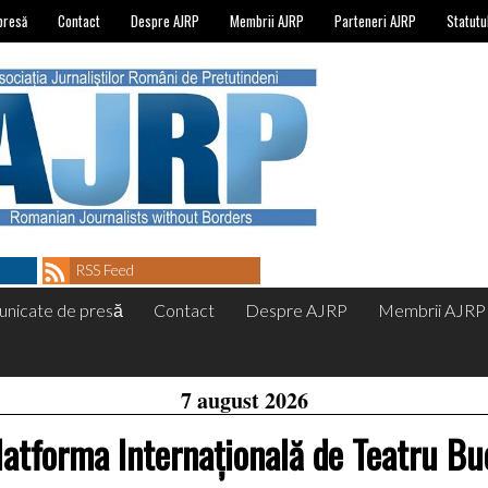
presă
Contact
Despre AJRP
Membrii AJRP
Parteneri AJRP
Statutu
RSS Feed
nicate de presă
Contact
Despre AJRP
Membrii AJRP
7 august 2026
latforma Internațională de Teatru Bu