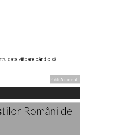
ntru data viitoare când o să
ştilor Români de