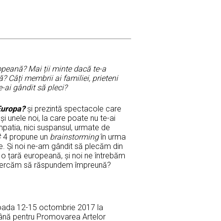
peană? Mai ții minte dacă te-a
? Câți membrii ai familiei, prieteni
e-ai gândit să pleci?
Europa?
și prezintă spectacole care
 și unele noi, la care poate nu te-ai
empatia, nici suspansul, urmate de
B # 4 propune un
brainstorming
în urma
ane. Și noi ne-am gândit să plecăm din
t o țară europeană, și noi ne întrebăm
încercăm să răspundem împreună?
rioada 12-15 octombrie 2017 la
mână pentru Promovarea Artelor