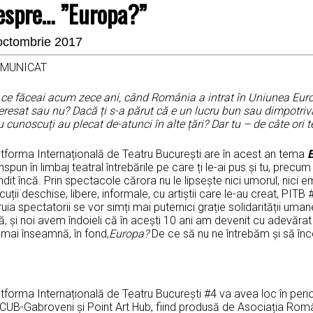
espre… ”Europa?”
octombrie 2017
MUNICAT
 ce făceai acum zece ani, când România a intrat în Uniunea Euro
eresat sau nu? Dacă ți s-a părut că e un lucru bun sau dimpotrivă
 cunoscuți au plecat de-atunci în alte țări? Dar tu – de câte ori t
atforma Internațională de Teatru București are în acest an tema
nspun în limbaj teatral întrebările pe care ți le-ai pus și tu, precum
dit încă. Prin spectacole cărora nu le lipsește nici umorul, nici 
cuții deschise, libere, informale, cu artiștii care le-au creat, PIT
uia spectatorii se vor simți mai puternici grație solidarității um
ă, și noi avem îndoieli că în acești 10 ani am devenit cu adevăra
 mai înseamnă, în fond,
Europa?
De ce să nu ne întrebăm și să 
atforma Internațională de Teatru București #4 va avea loc în pe
CUB-Gabroveni și Point Art Hub, fiind produsă de Asociația Ro