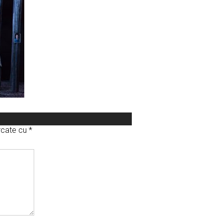
arcate cu
*