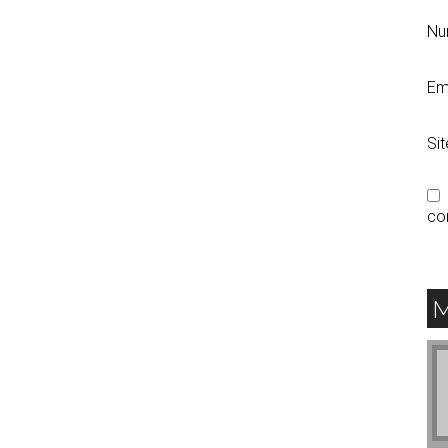
N
Em
Si
co
M