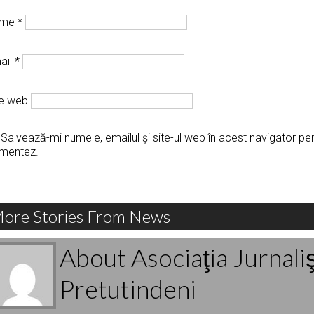
ume
*
ail
*
te web
Salvează-mi numele, emailul și site-ul web în acest navigator pe
mentez.
ore Stories From News
About Asociaţia Jurnali
Pretutindeni