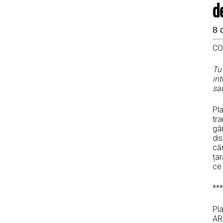
d
8 
CO
Tu
int
sau
Pl
tra
gân
dis
căr
țar
ce
***
Pl
AR