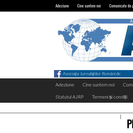
Adeziune
Cine suntem noi
Comunicate de 
Asociația Jurnaliștilor Români de
Pretutindeni on Facebook
Adeziune
Cine suntem noi
Comu
Statutul AJRP
Termeni și condiții
P