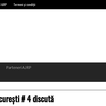
l AJRP
Termeni și condiții
Parteneri AJRP
curești # 4 discută