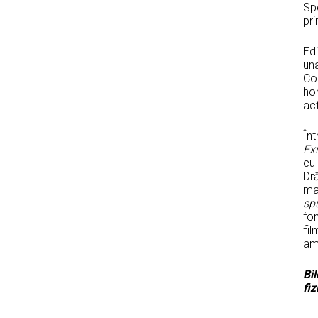
Spe
pri
Ed
un
Co
hom
act
Înt
Exi
cu
Dr
mai
sp
fo
fil
am
Bi
fiz