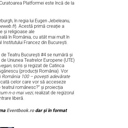
. Curatoarea Platformei este încă de la
burgh, în regia lui Eugen Jebeleanu,
eweb.fr
). Acestă primă creație a
 și religioase ale
ală în România, cu atât mai mult în
 Institutului Francez din București.
e de Teatru București #4 se numără și
t de Uniunea Teatrelor Europene (UTE)
vegan
, scris și regizat de Catinca
răgănescu (producții România). Vor
i
România 100 – povești adevărate
dicată celor care vor să acceseze
teatrul românesc?” și proiecția
cum n-o mai vezi
, realizat de regizorul
rare liberă.
orma
Eventbook.ro
dar și în format