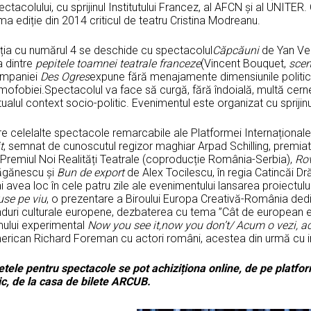
ctacolului, cu sprijinul Institutului Francez, al AFCN și al UNITER
ma ediție din 2014 criticul de teatru Cristina Modreanu.
iția cu numărul 4 se deschide cu spectacolul
Căpcăuni
de Yan Ver
a dintre
pepitele toamnei teatrale franceze
(Vincent Bouquet,
scen
mpaniei
Des Ogres
expune fără menajamente dimensiunile politice
ofobiei.Spectacolul va face să curgă, fără îndoială, multă cerne
ualul context socio-politic. Evenimentul este organizat cu sprijinul
re celelalte spectacole remarcabile ale Platformei Internațional
t
, semnat de cunoscutul regizor maghiar Arpad Schilling, premia
 Premiul Noi Realități Teatrale (coproducție România-Serbia),
Ro
ăgănescu și
Bun de export
de Alex Tocilescu, în regia Catincăi D
 avea loc în cele patru zile ale evenimentului lansarea proiectulu
use pe viu
, o prezentare a Biroului Europa Creativă-România de
nduri culturale europene, dezbaterea cu tema ”Cât de european e 
mului experimental
Now you see it,now you don’t/ Acum o vezi, a
erican Richard Foreman cu actori români, acestea din urmă cu int
letele pentru spectacole se pot achiziționa online, de pe platf
ic, de la casa de bilete ARCUB.