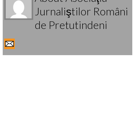
Jurnaliştilor Români
de Pretutindeni