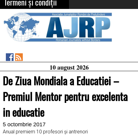
Termeni și condiții
Asociația
RSS
10 august 2026
Feed
Jurnaliștilor
Români
De Ziua Mondiala a Educatiei –
de
Pretutindeni
on
Premiul Mentor pentru excelenta
Facebook
in educatie
5 octombrie 2017
Anual premiem 10 profesori și antrenori