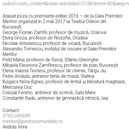
option=com_content&view=article&id=213&Itemid=82&lang=r
Atașat poza cu premianții ediției 2016 – de la Gala Premiilor
Mentor organizat în 2 mai 2017 la Teatrul Odeon din
București.
George Florian Zamfir, profesor de muzică, Craiova
Elvira Groza, profesor de filozofie, Oradea
Nicolae Antonescu, profesor de vioară, București
Alexandru Tomescu, invitatul de onoare al Galei Premiilor
Mentor
Pető Mária, profesor de fizică, Sfântu Gheorghe
Mihaela Eleonora Zamfirescu, profesor de pian, București
Elena Valeria Teoteoi, profesor de chimie, Târgu Jiu
Petre Arnăutu, antrenor tenis de masă, Slatina
Bogács Nóra Ágnes, profesor de limbă și literatură maghiară,
Miercurea Ciuc
Csiszár Ferenc, antrenor de scrimă, Satu Mare
Constantin Radu, antrenor de gimnastică ritmică, Iași
Contact:
0755-045699
mentor@pentrucomunitate.ro
András Imre