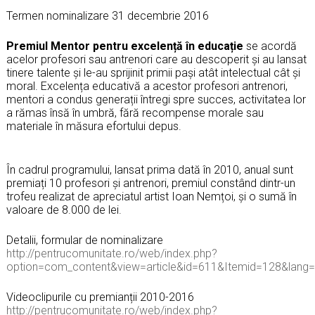
Termen nominalizare 31 decembrie 2016
Premiul Mentor pentru excelență în educație
se acordă
acelor profesori sau antrenori care au descoperit și au lansat
tinere talente și le-au sprijinit primii pași atât intelectual cât și
moral. Excelența educativă a acestor profesori antrenori,
mentori a condus generații întregi spre succes, activitatea lor
a rămas însă în umbră, fără recompense morale sau
materiale în măsura efortului depus.
În cadrul programului, lansat prima dată în 2010, anual sunt
premiați 10 profesori și antrenori, premiul constând dintr-
un
trofeu realizat de apreciatul artist Ioan Nemțoi, și o sumă în
valoare de 8.000 de lei.
Detalii, formular de nominalizare
http://pentrucomunitate.ro/web/index.php?
option=com_content&view=article&id=611&Itemid=128&lang=
Videoclipurile cu premianții 2010-2016
http://pentrucomunitate.ro/web/index.php?