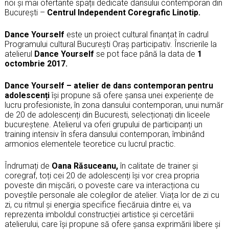
noi și mai ofertante spații dedicate dansului contemporan din
București –
Centrul Independent Coregrafic
Linotip.
Dance Yourself
este un proiect cultural finanțat în cadrul
Programului cultural București Oraș participativ. Înscrierile la
atelierul
Dance Yourself
se pot face până la data de
1
octombrie 2017.
Dance Yourself – atelier de dans contemporan pentru
adolescenți
își propune să ofere șansa unei experiențe de
lucru profesioniste, în zona dansului contemporan, unui număr
de 20 de adolescenți din Bucuresti, selecționați din liceele
bucureștene. Atelierul va oferi grupului de participanți un
training intensiv în sfera dansului contemporan, îmbinând
armonios elementele teoretice cu lucrul practic.
Îndrumați de
Oana Răsuceanu,
în calitate de trainer și
coregraf, toți cei 20 de adolescenți își vor crea propria
poveste din mișcări, o poveste care va interacționa cu
poveștile personale ale colegilor de atelier. Viața lor de zi cu
zi, cu ritmul și energia specifice fiecăruia dintre ei, va
reprezenta imboldul construcției artistice și cercetării
atelierului, care își propune să ofere șansa exprimării libere și