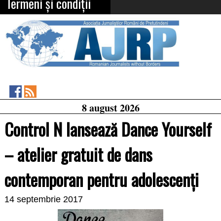
Termeni și condiții
Asociația
RSS
8 august 2026
Feed
Jurnaliștilor
Români
Control N lansează Dance Yourself
de
Pretutindeni
on
– atelier gratuit de dans
Facebook
contemporan pentru adolescenți
14 septembrie 2017