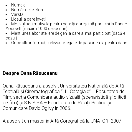
Numele
Număr de telefon
Vârsta
Liceul la care înveți
Motivul sau motivele pentru care îți dorești să participi la Dance
Yourself (maxim 1000 de semne)
Mențiunea altor ateliere de gen la care ai mai participat (dacă e
cazul)
Orice alte informații relevante legate de pasiunea ta pentru dans.
Despre Oana Răsuceanu
Oana Răsuceanu a absolvit Universitatea Naţională de Artă
Teatrală şi Cinematografică “I.L. Caragiale” – Facultatea de
Film, secţia Comunicare audio-vizuală (scenaristică şi critică
de film) şi S.N.S.P.A – Facultatea de Relații Publice şi
Comunicare David Ogilvy în 2006.
A absolvit un master în Artă Coregrafică la UNATC în 2007.