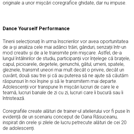
originale a unor mișcări coregrafice ghidate, dar nu impuse.
Dance Yourself Performance
Tinerii selecționați în urma înscrierilor vor avea oportunitatea
de a-și analiza cele mai adânci trăiri, gânduri, senzații într-un
mod creativ și de a le transmite prin mișcare. Astfel, de-a
lungul întâlnirilor de studiu, participanții vor înțelege că braţele,
capul, picioarele, degetele, genunchii, gâtul, umerii, spatele,
gleznele, transmit uneori mai mult decât o privire, decât un
cuvânt, două sau trei și că au puterea să ne ajute să căutăm
răspunsuri în noi înşine şi să le transmitem mai departe.
Adolescenții vor transpune în mișcări lucruri de care le e
teamă, lucruri banale de zi cu zi, lucruri care îi bucură sau îi
întristează.
Coregrafiile create alături de trainer-ul atelierului vor fi puse în
evidență de un scenariu conceput de Oana Răsuceanu,
inspirat din orele și zilele de lucru petrecute alături de cei 20
de adolescenți.