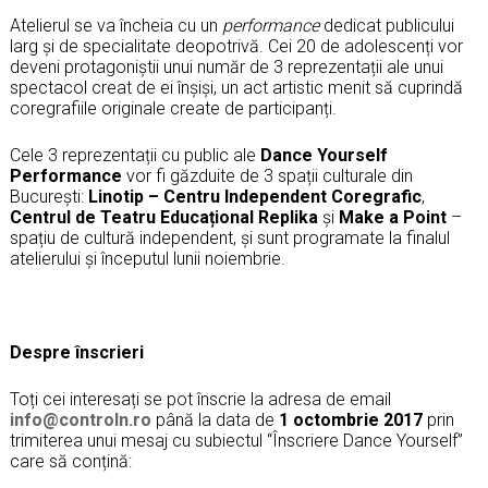
Atelierul se va încheia cu un
performance
dedicat publicului
larg și de specialitate deopotrivă. Cei 20 de adolescenți vor
deveni protagoniștii unui număr de 3 reprezentații ale unui
spectacol creat de ei înșiși, un act artistic menit să cuprindă
coregrafiile originale create de participanți.
Cele 3 reprezentații cu public ale
Dance Yourself
Performance
vor fi găzduite de 3 spații culturale din
București:
Linotip – Centru Independent Coregrafic
,
Centrul de Teatru Educațional Replika
și
Make a Point
–
spațiu de cultură independent, și sunt programate la finalul
atelierului și începutul lunii noiembrie.
Despre înscrieri
Toți cei interesați se pot înscrie la adresa de email
info@controln.ro
până la data de
1 octombrie 2017
prin
trimiterea unui mesaj cu subiectul “Înscriere Dance Yourself”
care să conțină: