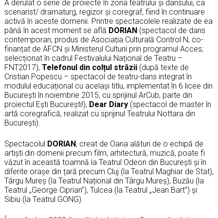
A derulat o serie de proiecte în zona teatrului și dansului, ca
scenarist/ dramaturg, regizor și coregraf, fiind în continuare
activă în aceste domenii. Printre spectacolele realizate de ea
până în acest moment se află
DORIAN
(spectacol de dans
contemporan, produs de Asociația Culturală Control N, co-
finanțat de AFCN și Ministerul Culturii prin programul Acces;
selecționat în cadrul Festivalului Național de Teatru –
FNT2017),
Telefonul din colțul străzii
(după texte de
Cristian Popescu – spectacol de teatru-dans integrat în
modulul educațional cu același titlu, implementat în 6 licee din
București în noiembrie 2015, cu sprijinul ArCub, parte din
proiectul Ești București!),
Dear Diary
(spectacol de master în
artă coregrafică, realizat cu sprijinul Teatrului Nottara din
București).
Spectacolul
DORIAN
, creat de Oana alături de o echipă de
artiști din domenii precum film, arhitectură, muzică, poate fi
văzut în această toamnă la Teatrul Odeon din București și în
diferite orașe din țară precum Cluj (la Teatrul Maghiar de Stat),
Târgu Mureș (la Teatrul Național din Târgu Mureș), Buzău (la
Teatrul „George Ciprian”), Tulcea (la Teatrul „Jean Bart”) și
Sibiu (la Teatrul GONG).