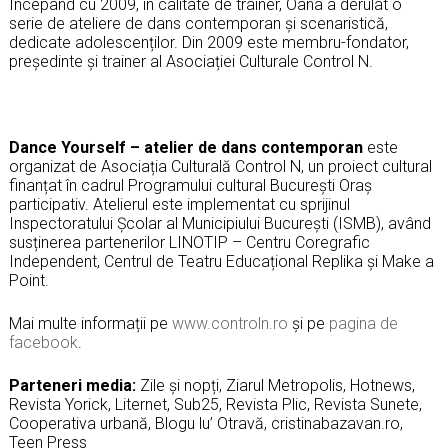
Începând cu 2009, în calitate de trainer, Oana a derulat o
serie de ateliere de dans contemporan și scenaristică,
dedicate adolescenților. Din 2009 este membru-fondator,
președinte și trainer al Asociației Culturale Control N.
Dance Yourself – atelier de dans contemporan
este
organizat de Asociația Culturală Control N, un proiect cultural
finanțat în cadrul Programului cultural București Oraș
participativ. Atelierul este implementat cu sprijinul
Inspectoratului Școlar al Municipiului București (ISMB), având
susținerea partenerilor LINOTIP – Centru Coregrafic
Independent, Centrul de Teatru Educațional Replika și Make a
Point.
Mai multe informații pe
www.controln.ro
și pe
pagina de
facebook
.
Parteneri media:
Zile și nopți, Ziarul Metropolis, Hotnews,
Revista Yorick, Liternet, Sub25, Revista Plic, Revista Sunete,
Cooperativa urbană, Blogu lu’ Otravă, cristinabazavan.ro,
Teen Press