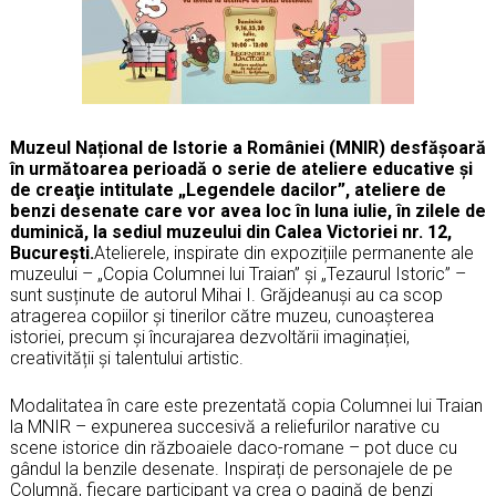
Muzeul Na
țional de Istorie a României (MNIR) desfășoară
în următoarea perioadă o serie de ateliere educative şi
de creaţie intitulate
„Legendele dacilor”,
ateliere de
benzi desenate care vor avea loc în luna iulie, în zilele de
duminică, la sediul muzeului din Calea Victoriei nr. 12,
București.
Atelierele, inspirate din expozițiile permanente ale
muzeului – „Copia Columnei lui Traian” și „Tezaurul Istoric” –
sunt
susținute de autorul Mihai I. Grăjdeanuși au ca scop
atragerea copiilor și tinerilor către muzeu, cunoașterea
istoriei, precum și încurajarea dezvoltării imaginației,
creativității și talentului artistic.
Modalitatea în care este prezentată copia Columnei lui Traian
la MNIR – expunerea succesivă a reliefurilor narative cu
scene istorice din războaiele daco-romane – pot duce cu
gândul la benzile desenate. Inspirați de personajele de pe
Columnă, fiecare participant va crea o pagină de benzi