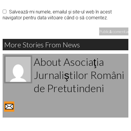
Salvează-mi numele, emailul și site-ul web în acest
navigator pentru data viitoare când o să comentez.
More Stories From News
About Asociaţia
Jurnaliştilor Români
de Pretutindeni