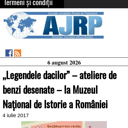
Termeni și condiții
Asociația
RSS
6 august 2026
Feed
Jurnaliștilor
Români
„Legendele dacilor” – ateliere de
de
Pretutindeni
on
benzi desenate – la Muzeul
Facebook
Național de Istorie a României
4 iulie 2017