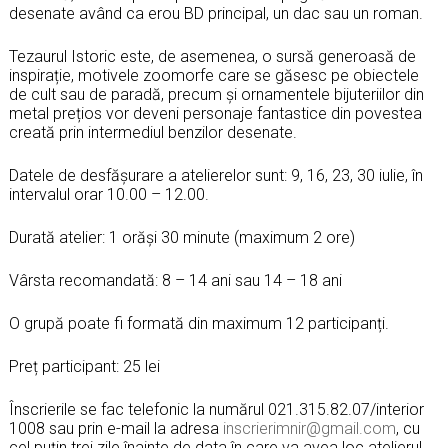
desenate având ca erou BD principal, un dac sau un roman.
Tezaurul Istoric este, de asemenea, o sursă generoasă de
inspirație, motivele zoomorfe care se găsesc pe obiectele
de cult sau de paradă, precum și ornamentele bijuteriilor din
metal prețios vor deveni personaje
fantastice din povestea
creată prin intermediul benzilor desenate.
Datele de desfășurare a atelierelor sunt
: 9, 16, 23, 30 iulie, în
intervalul orar 10.00 – 12.00.
Durată atelier: 1 orăși 30 minute (maximum 2 ore)
Vârsta recomandată: 8 – 14 ani sau 14 – 18 ani
O grupă poate fi formată din maximum 12 participanți.
Preț participant: 25 lei
Înscrierile se fac telefonic la numărul 021.315.82.07/interior
1008 sau prin e-mail la adresa
inscrierimnir@gmail.com
, cu
cel puţin trei zile înainte de data în care va avea loc atelierul.