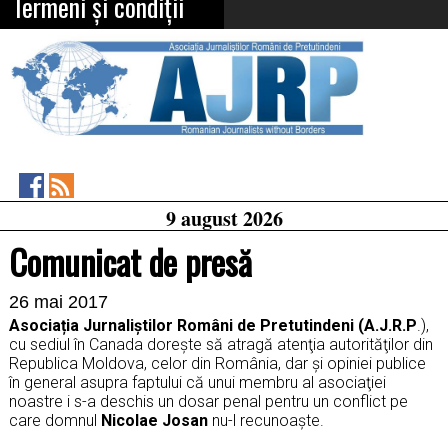
Termeni și condiții
Asociația
RSS
9 august 2026
Feed
Jurnaliștilor
Români
Comunicat de presă
de
Pretutindeni
on
26 mai 2017
Facebook
Asociația Jurnaliștilor Români de Pretutindeni
(A.J.R.P
.),
cu sediul în Canada doreşte să atragă atenţia autorităţilor din
Republica Moldova, celor din România, dar şi opiniei publice
în general asupra faptului că unui membru al asociaţiei
noastre i s-a deschis un dosar penal pentru un conflict pe
care domnul
Nicolae Josan
nu-l recunoaşte.