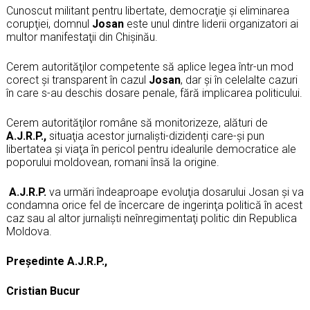
Cunoscut militant pentru libertate, democraţie şi eliminarea
corupţiei, domnul
Josan
este unul dintre liderii organizatori ai
multor manifestaţii din Chişinău.
Cerem autorităţilor competente să aplice legea într-un mod
corect şi transparent în cazul
Josan
, dar şi în celelalte cazuri
în care s-au deschis dosare penale, fără implicarea politicului.
Cerem autorităţilor române să monitorizeze, alături de
A
.
J
.
R
.
P
.
,
situaţia acestor jurnaliști-dizidenți care-şi pun
libertatea şi viaţa în pericol pentru idealurile democratice ale
poporului moldovean, romani însă la origine.
A
.
J
.
R
.
P
.
va urmări îndeaproape evoluţia dosarului Josan şi va
condamna orice fel de încercare de ingerinţa politică în acest
caz sau al altor jurnalişti neînregimentaţi politic din Republica
Moldova.
Președinte A.J.R.P.,
Cristian Bucur