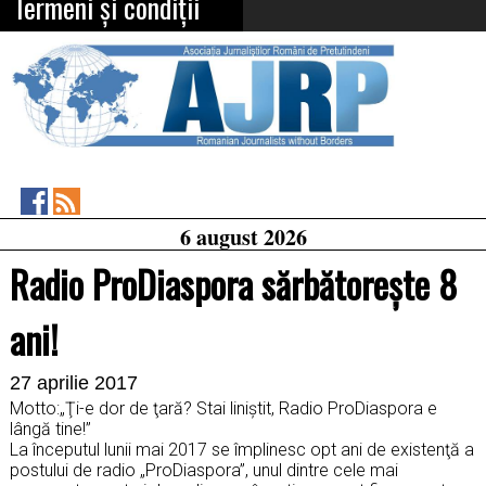
Termeni și condiții
Asociația
RSS
6 august 2026
Feed
Jurnaliștilor
Români
Radio ProDiaspora sărbătoreşte 8
de
Pretutindeni
on
ani!
Facebook
27 aprilie 2017
Motto:„Ţi-e dor de ţară? Stai liniştit, Radio ProDiaspora e
lângă tine!”
La începutul lunii mai 2017 se împlinesc opt ani de existenţă a
postului de radio „ProDiaspora”, unul dintre cele mai