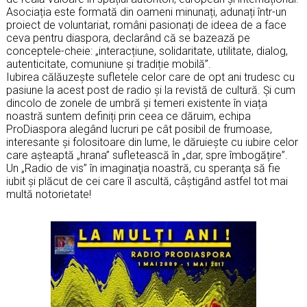
Asociația este formată din oameni minunați, adunați într-un
proiect de voluntariat, români pasionați de ideea de a face
ceva pentru diaspora, declarând că se bazează pe
conceptele-cheie: „interacțiune, solidaritate, utilitate, dialog,
autenticitate, comuniune și tradiție mobilă”.
Iubirea călăuzește sufletele celor care de opt ani trudesc cu
pasiune la acest post de radio și la revistă de cultură. Și cum
dincolo de zonele de umbră și temeri existente în viața
noastră suntem definiți prin ceea ce dăruim, echipa
ProDiaspora alegând lucruri pe cât posibil de frumoase,
interesante și folositoare din lume, le dăruiește cu iubire celor
care așteaptă „hrana” sufletească în „dar, spre îmbogățire”.
Un „Radio de vis” în imaginaţia noastră, cu speranţa să fie
iubit şi plăcut de cei care îl ascultă, câştigând astfel tot mai
multă notorietate!