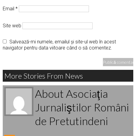
Email
*
Site web
Salvează-mi numele, emailul și site-ul web în acest
navigator pentru data viitoare când o să comentez.
More Stories From News
About Asociaţia
Jurnaliştilor Români
de Pretutindeni