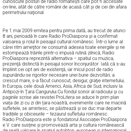
cunoscute posturi de radio româneşti care pot fi accesate
on-line, atât de către românii de acasă cât şi de cei din afara
perimetrului naţional.
Pe 1 mai 2009 emitea pentru prima dată, au trecut de atunci
8 ani, perioadă în care Radio ProDiaspora şi-a
confirmat
valoarea şi rolul în peisajul cultural românesc. Într-o lume al
cărei ritm ameţitor ne consumă adesea toate energiile şi ne
estompează trăirile printr-o impusă rutină zilnică, Radio
ProDiaspora reprezintă alternativa – spatiul cu muzica,
prezenţă distinctă în peisajul sonor înconjurător. Iată că s-au
împlinit cei opt ani de existenţă, iar micul post de radio
supunându-se rigorilor necesare unei bune dezvoltări, a
crescut mare, s-a făcut cunoscut, desigur, graţie internetului,
în Europa, cele două Americi, Asia, Africa de Sud, inclusiv la
Antipozi-în Ţara Cangurului.Cu fondul sonor al radioului și cu
paginile scrise ale revistei ProLitera se aduce în prim plan
viața de zi cu zi din țara noastră, evenimente care ne macină
sufletele, se amintesc, se păstrează și se duc mai departe
tradițiile și obiceiurile – tezaurul sufletului românesc.
Radio ProDiaspora este și fondatorul Asociației ProDiaspora
e.V. care susține și promovează arta și cultura românească
de reală valoare în spațiul autohton, european și internațional.