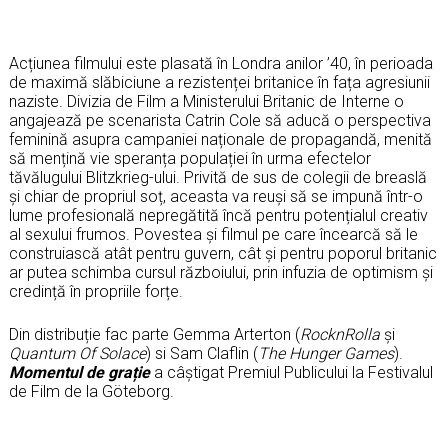
Acțiunea filmului este plasată în Londra anilor ’40, în perioada
de maximă slăbiciune a rezistenței britanice în fața agresiunii
naziste. Divizia de Film a Ministerului Britanic de Interne o
angajează pe scenarista Catrin Cole să aducă o perspectiva
feminină asupra campaniei naționale de propagandă, menită
să mențină vie speranța populației în urma efectelor
tăvălugului Blitzkrieg-ului. Privită de sus de colegii de breaslă
și chiar de propriul soț, aceasta va reuși să se impună într-o
lume profesională nepregătită încă pentru potențialul creativ
al sexului frumos. Povestea și filmul pe care încearcă să le
construiască atât pentru guvern, cât și pentru poporul britanic
ar putea schimba cursul războiului, prin infuzia de optimism și
credință în propriile forțe.
Din distribuție fac parte Gemma Arterton (
RocknRolla
și
Quantum Of Solace
) si Sam Claflin (
The Hunger Games
).
Momentul de gra
ție
a câștigat Premiul Publicului la Festivalul
de Film de la Göteborg.