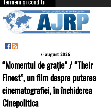
Termeni și condiții
Asociația
RSS
6 august 2026
Feed
Jurnaliștilor
Români
“Momentul de grație” / “Their
de
Pretutindeni
on
Finest”, un film despre puterea
Facebook
cinematografiei, în închiderea
Cinepolitica