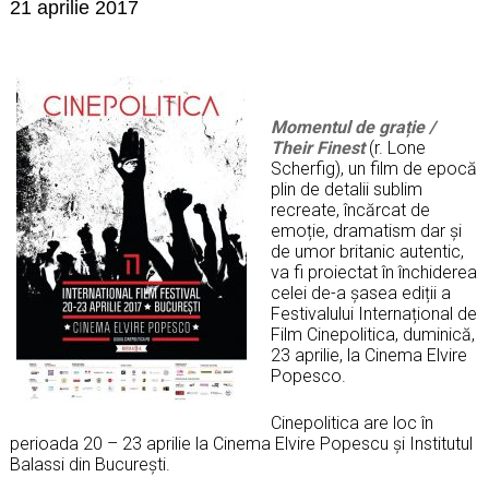
21 aprilie 2017
Momentul de grație /
Their Finest
(r. Lone
Scherfig), un film de epocă
plin de detalii sublim
recreate, încărcat de
emoție, dramatism dar și
de umor britanic autentic,
va fi proiectat în închiderea
celei de-a șasea ediții a
Festivalului Internațional de
Film Cinepolitica, duminică,
23 aprilie, la Cinema Elvire
Popesco.
Cinepolitica are loc în
perioada 20 – 23 aprilie la Cinema Elvire Popescu și Institutul
Balassi din București.