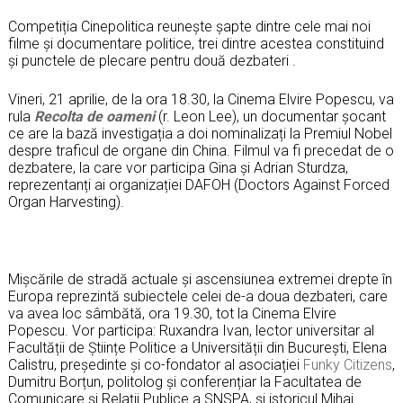
Competiția Cinepolitica reunește șapte dintre cele mai noi
filme și documentare politice, trei dintre acestea constituind
și punctele de plecare pentru două dezbateri .
Vineri, 21 aprilie, de la ora 18.30, la Cinema Elvire Popescu, va
rula
Recolta de oameni
(r. Leon Lee), un documentar șocant
ce are la bază investigația a doi nominalizați la Premiul Nobel
despre traficul de organe din China. Filmul va fi precedat de o
dezbatere, la care vor participa Gina și Adrian Sturdza,
reprezentanți ai organizației DAFOH (Doctors Against Forced
Organ Harvesting).
Mișcările de stradă actuale și ascensiunea extremei drepte în
Europa reprezintă subiectele celei de-a doua dezbateri, care
va avea loc sâmbătă, ora 19.30, tot la Cinema Elvire
Popescu. Vor participa: Ruxandra Ivan, lector universitar al
Facultății de Științe Politice a Universității din București, Elena
Calistru, președinte și co-fondator al asociației
Funky Citizens
,
Dumitru Borțun, politolog și conferențiar la Facultatea de
Comunicare și Relații Publice a SNSPA, și istoricul Mihai