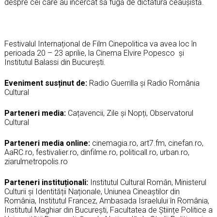
despre cei care au încercat să fugă de dictatura ceaușistă.
Festivalul Internațional de Film Cinepolitica va avea loc în
perioada 20 – 23 aprilie, la Cinema Elvire Popesco și
Institutul Balassi din București.
Eveniment susținut de
:
Radio Guerrilla și Radio România
Cultural
Parteneri media
:
Cațavencii, Zile și Nopți, Observatorul
Cultural
Parteneri media online
:
cinemagia.ro, art7.fm, cinefan.ro,
AaRC.ro, festivalier.ro, dinfilme.ro, politicall.ro, urban.ro,
ziarulmetropolis.ro
Parteneri instituționali
:
Institutul Cultural Român, Ministerul
Culturii și Identității Naționale, Uniunea Cineaștilor din
România, Institutul Francez, Ambasada Israelului în România,
Institutul Maghiar din București, Facultatea de Științe Politice a