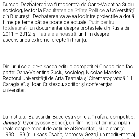
Burcea. Dezbaterea va fi moderată de Oana-Valentina Suciu,
sociolog, lector la
Facultatea de Științe Politice
a Universității
din București. Dezbaterea va avea loc între proiecțiile a două
filme pe teme cât se poate de actuale:
Putin pentru
totdeauna?
, un documentar despre protestele din Rusia din
2011 – 2012, și
Patria e a noastră
, un film despre
ascensiunea extremei drepte în Franța.
Din juriul celei de-a șasea ediții a competiției Cinepolitica fac
parte: Oana-Valentina Suciu, sociolog, Nicolae Mandea,
Rectorul Universității de Artă Teatrală și Cinematografică “I.L.
Caragiale”, și Ioan Cristescu, scriitor și conferențiar
universitar.
La Institutul Balassi din București vor rula, în afara competiției,
Janus
(r. Gyöngyössy Bence), un film inspirat din întâmplări
reale despre modul de acțiune al Securității, și La graniță
1988 – 89 (r. Lukács Csaba, Marossy Géza
)
, un mediu-metraj