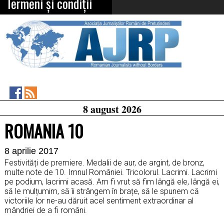
Termeni și condiții
Asociația
RSS
8 august 2026
Feed
Jurnaliștilor
Români
ROMANIA 10
de
Pretutindeni
on
8 aprilie 2017
Facebook
Festivități de premiere. Medalii de aur, de argint, de bronz,
multe note de 10. Imnul României. Tricolorul. Lacrimi. Lacrimi
pe podium, lacrimi acasă
. Am fi vrut să fim lângă ele, lângă ei,
să le mulțumim, să îi strângem în brațe, să le spunem că
victoriile lor ne-au dăruit acel sentiment extraordinar al
mândriei de a fi români.