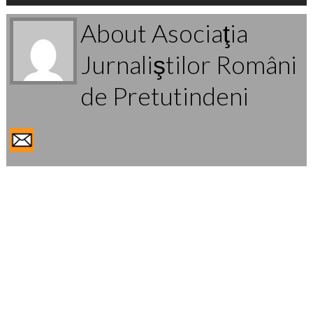
About Asociaţia
Jurnaliştilor Români
de Pretutindeni