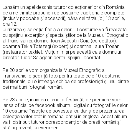
Lansăm un apel deschis tuturor colecționarilor din România
de a ne trimite propuneri de costume tradiționale complete
(inclusiv podoabe și accesorii), până cel târziu joi, 13 aprilie,
ora 12.
Jurizarea și selecția finală a celor 10 costume va fi realizată
cu sprijinul experților și specialiștilor de la Muzeului Etnografic
al Transilvaniei: domnul Ioan Augustin Goia (cercetător),
doamna Tekla Totszegi (expert) și doamna Laura Trosan
(restaurator textile). Mulțumim și pe acestă cale domnului
director Tudor Sălăgean pentru sprijinul acordat.
Pe 20 aprilie vom organiza la Muzeul Etnografic al
Transilvaniei o ședință foto pentru toate cele 10 costume
tradiționale, cu o întreagă echipă de profesioniști și unul dintre
cei mai buni fotografi români.
Pe 23 aprilie, înaintea ultimelor festivități de premiere vom
lansa oficial pe facebook albumul digital cu fotografiile celor
10 costume, însoțite de povestea lor, dar și de prezentarea
colecționarilor atât în română, cât și în engleză. Acest album
va fi distribuit tuturor corespondenților de presă români și
străini prezenți la eveniment.