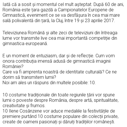
Iată că a sosit și momentul cel mult așteptat. După 60 de ani,
România este țara gazdă a Campionatelor Europene de
Gimnastică, eveniment ce se va desfășura în cea mai mare
sală polivalentă din țară, la Cluj, între 19 și 23 aprilie 2017.
Televiziunea Română și alte zeci de televiziuni din întreaga
lume vor transmite live cea mai importantă competiție din
gimnastica europeană.
E un moment de entuziasm, dar și de reflecție. Cum vom
onora contribuția imensă adusă de gimnastică imaginii
României?
Care va fi amprenta noastră de identitate culturală? Ce ne
dorim să transmitem lumii?
Noi am ales un răspuns din multele posibile: 10.
10 costume tradiționale din toate regiunile țării vor spune
lumii o poveste despre România, despre artă, spiritualitate,
creativitate și frumos.
10 Ilene Cosânzene vor aduce medaliile la festivitățile de
premiere purtând 10 costume populare din colecții private,
create de oameni pasionați și dăruiți tradițiilor românești.