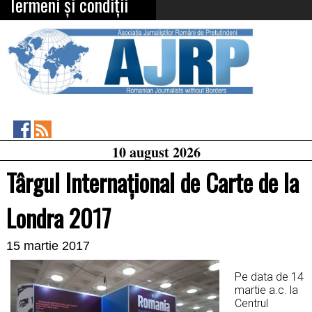
Termeni și condiții
Asociația
RSS
10 august 2026
Feed
Jurnaliștilor
Români
Târgul Internațional de Carte de la
de
Pretutindeni
on
Londra 2017
Facebook
15 martie 2017
Pe data de 14
martie a.c. la
Centrul