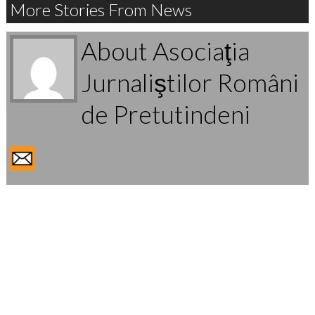
More Stories From News
About Asociaţia
Jurnaliştilor Români
de Pretutindeni