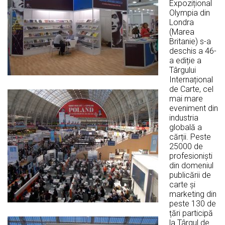
Expozițional
Olympia din
Londra
(Marea
Britanie) s-a
deschis a 46-
a ediție a
Târgului
Internațional
de Carte, cel
mai mare
eveniment din
industria
globală a
cărții. Peste
25000 de
profesioniști
din domeniul
publicării de
carte și
marketing din
peste 130 de
țări participă
la Târgul de