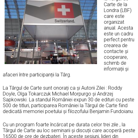
Carte de la
Londra (LBF)
care este
organizat
anual. Acesta
este un cadru
perfect pentru
crearea de
contacte și
cooperare,
schimb de
informații și
afaceri între participanții la Târg.
La Târgul de Carte sunt onorați ca și Autorii Zilei : Roddy
Doyle, Olga Tokarczuk Michael Morpurgo şi Andrzej
Sapkowski. La standul României expun 30 de edituri cu peste
500 de titluri, participarea României la Târgul de Carte fiind
dedicată memoriei poetului şi filozofului Benjamin Fundoianu.
Cu un program foarte încărcat pe durata celor trei zile , la
Târgul de Carte au loc seminarii și discuții care acoperă peste
16500 de ore de dezbateri. În aceste sesiuni, lideri din