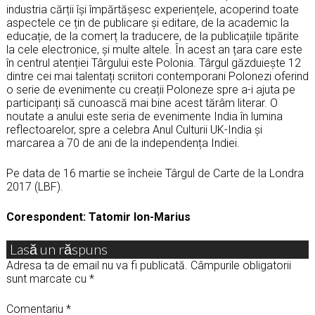
industria cărții îşi împărtăşesc experiențele, acoperind toate
aspectele ce țin de publicare și editare, de la academic la
educație, de la comerț la traducere, de la publicațiile tipărite
la cele electronice, și multe altele. În acest an țara care este
în centrul atenției Târgului este Polonia. Târgul găzduiește 12
dintre cei mai talentați scriitori contemporani Polonezi oferind
o serie de evenimente cu creații Poloneze spre a-i ajuta pe
participanți să cunoască mai bine acest tărâm literar. O
noutate a anului este seria de evenimente India în lumina
reflectoarelor, spre a celebra Anul Culturii UK-India și
marcarea a 70 de ani de la independența Indiei.
Pe data de 16 martie se încheie Târgul de Carte de la Londra
2017 (LBF).
Corespondent: Tatomir Ion-Marius
Lasă un răspuns
Adresa ta de email nu va fi publicată.
Câmpurile obligatorii
sunt marcate cu
*
Comentariu
*